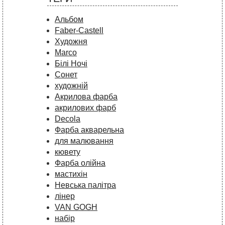
Альбом
Faber-Castell
Художня
Marco
Білі Ночі
Сонет
художній
Акрилова фарба
акрилових фарб
Decola
Фарба акварельна
для малювання
кювету
Фарба олійна
мастихін
Невська палітра
лінер
VAN GOGH
набір