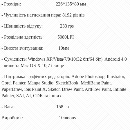
- Розміри:
226*135*80 мм
- Чутливість натискання пера: 8192 рівнів
- Швидкість відгуку:
233 rps
- Роздільна здатність:
5080LPI
- Висота зчитування:
10мм
- Сумісність: Windows XP/Vista/7/8/10(32 біт/64 біт), Android 4,0
і вище та Mac OS X 10,7 і вище
- Підтримка графічних редакторів: Adobe Photoshop, Illustrator,
Corel Painter, Manga Studio, SketchBook, MediBang Paint,
PaperDraw, ibis Paint X, Sketch Draw Paint, ArtFlow Paint, Infinite
Painter, SAI, AI, CDR та інших
- Вага:
158 гр.
Виробник:
10moons