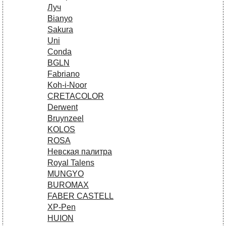
Луч
Bianyo
Sakura
Uni
Conda
BGLN
Fabriano
Koh-i-Noor
CRETACOLOR
Derwent
Bruynzeel
KOLOS
ROSA
Невская палитра
Royal Talens
MUNGYO
BUROMAX
FABER CASTELL
XP-Pen
HUION