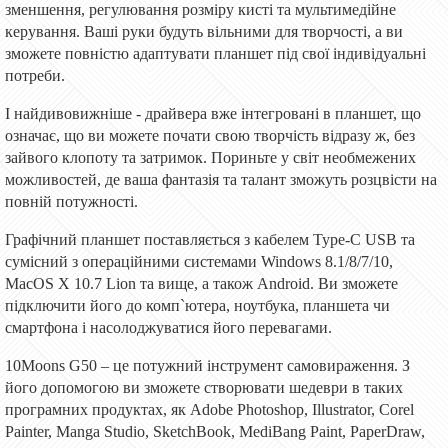
зменшення, регулювання розміру кисті та мультимедійне
керування. Ваші руки будуть вільними для творчості, а ви
зможете повністю адаптувати планшет під свої індивідуальні
потреби.
І найдивовижніше - драйвера вже
інтегровані
в планшет, що
означає, що ви можете почати свою творчість відразу ж, без
зайвого клопоту та затримок. Пориньте у світ необмежених
можливостей, де ваша фантазія та талант зможуть розцвісти на
повній потужності.
Графічний планшет поставляється з кабелем Type-C USB та
сумісний з операційними системами Windows 8.1/8/7/10,
MacOS X 10.7 Lion та вище, а також Android. Ви зможете
підключити його до комп`ютера, ноутбука, планшета чи
смартфона і насолоджуватися його перевагами.
10Moons G50 – це потужний інструмент самовираження. З
його допомогою ви зможете створювати шедеври в таких
програмних продуктах, як Adobe Photoshop, Illustrator, Corel
Painter, Manga Studio, SketchBook, MediBang Paint, PaperDraw,