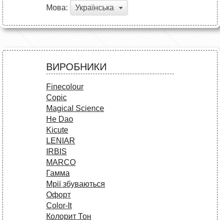
Мова:
Українська
ВИРОБНИКИ
Finecolour
Copic
Magical Science
He Dao
Kicute
LENIAR
IRBIS
MARCO
Гамма
Мрії збуваються
Офорт
Сolor-It
Колорит Тон