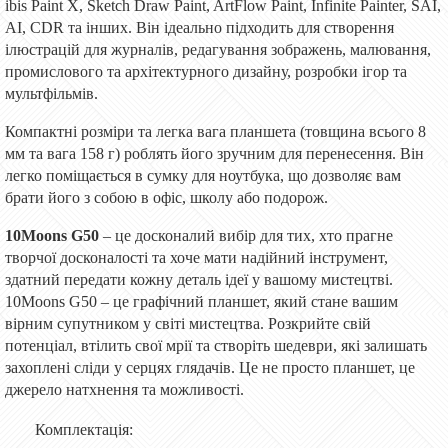
ibis Paint X, Sketch Draw Paint, ArtFlow Paint, Infinite Painter, SAI,
AI, CDR та інших. Він ідеально підходить для створення
ілюстрацій для журналів, редагування зображень, малювання,
промислового та архітектурного дизайну, розробки ігор та
мультфільмів.
Компактні розміри та легка вага планшета (товщина всього 8
мм та вага 158 г) роблять його зручним для перенесення. Він
легко поміщається в сумку для ноутбука, що дозволяє вам
брати його з собою в офіс, школу або подорож.
10Moons G50
– це досконалий вибір для тих, хто прагне
творчої досконалості та хоче мати надійний інструмент,
здатний передати кожну деталь ідеї у вашому мистецтві.
10Moons G50 – це графічний планшет, який стане вашим
вірним супутником у світі мистецтва. Розкрийте свій
потенціал, втілить свої мрії та створіть шедеври, які залишать
захоплені сліди у серцях глядачів. Це не просто планшет, це
джерело натхнення та можливості.
Комплектація: