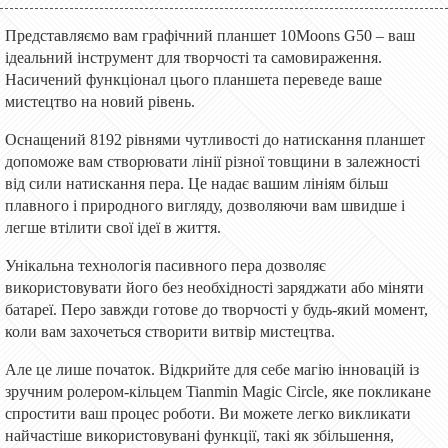
Представляємо вам графічний планшет 10Moons G50 – ваш
ідеальний інструмент для творчості та самовираження.
Насичений функціонал цього планшета переведе ваше
мистецтво на новий рівень.
Оснащений 8192 рівнями чутливості до натискання планшет
допоможе вам створювати лінії різної товщини в залежності
від сили натискання пера. Це надає вашим лініям більш
плавного і природного вигляду, дозволяючи вам швидше і
легше втілити свої ідеї в життя.
Унікальна технологія пасивного пера дозволяє
використовувати його без необхідності заряджати або міняти
батареї. Перо завжди готове до творчості у будь-який момент,
коли вам захочеться створити витвір мистецтва.
Але це лише початок. Відкрийте для себе магію інновацій із
зручним ролером-кільцем Tianmin Magic Circle, яке покликане
спростити ваш процес роботи. Ви можете легко викликати
найчастіше використовувані функції, такі як збільшення,