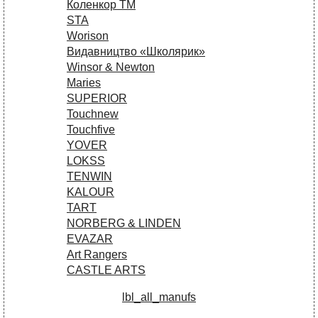
Коленкор ТМ
STA
Worison
Видавництво «Школярик»
Winsor & Newton
Maries
SUPERIOR
Touchnew
Touchfive
YOVER
LOKSS
TENWIN
KALOUR
TART
NORBERG & LINDEN
EVAZAR
Art Rangers
CASTLE ARTS
lbl_all_manufs