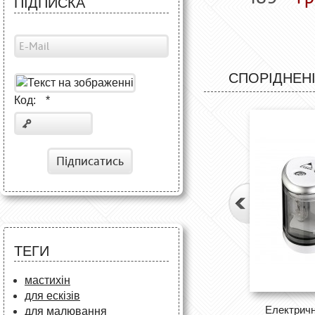
ПІДПИСКА
СПОРІДНЕНІ
Код:
*
Підписатись
ТЕГИ
мастихін
для ескізів
Електричн
для малювання