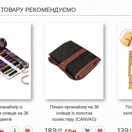
 ТОВАРУ РЕКОМЕНДУЄМО
ганайзер із
Пенал-органайзер на 36
Пл
 олівців на 36
олівців із полотна
зати
дметів
поліестеру (CANVAS)
н.
189
грн.
139
00
0