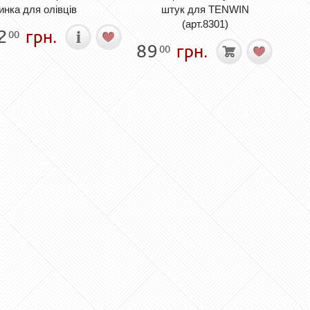
инка для олівців
штук для TENWIN
(арт.8301)
2
грн.
00
89
грн.
00