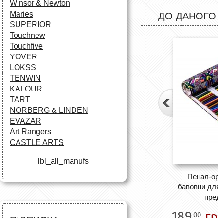
Winsor & Newton
Maries
ДО ДАНОГО
SUPERIOR
Touchnew
Touchfive
YOVER
LOKSS
TENWIN
KALOUR
TART
NORBERG & LINDEN
EVAZAR
Art Rangers
CASTLE ARTS
lbl_all_manufs
Пенал-ор
бавовни для
пре
189
гр
00