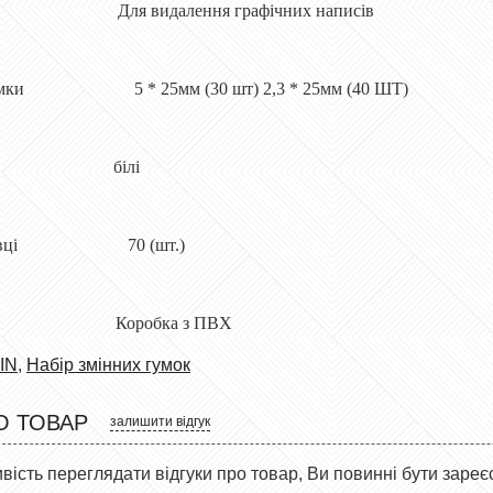
 Для видалення графічних написів
ї гумки 5 * 25мм (30 шт) 2,3 * 25мм (40 ШТ)
р білі
упаковці 70 (шт.)
 Коробка з ПВХ
IN
,
Набір змінних гумок
О ТОВАР
залишити відгук
ість переглядати відгуки про товар, Ви повинні бути зареє