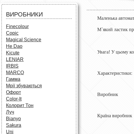
Аксесуари для художників
Все для творчості
Різне
Олівці та фломастери
ВИРОБНИКИ
Аксесуари для школярів
Маленька автомат
Finecolour
М`який ластик при
Copic
Magical Science
He Dao
Увага! У цьому ко
Kicute
LENIAR
IRBIS
MARCO
Характеристики:
Гамма
Мрії збуваються
Офорт
Виробн
Сolor-It
Колорит Тон
Луч
Країна ви
Bianyo
Sakura
Uni