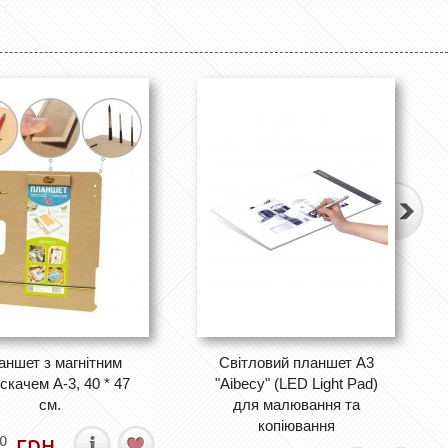
аншет з магнітним
Світловий планшет А3
скачем А-3, 40 * 47
"Aibecy" (LED Light Pad)
см.
для малювання та
копіювання
грн.
0