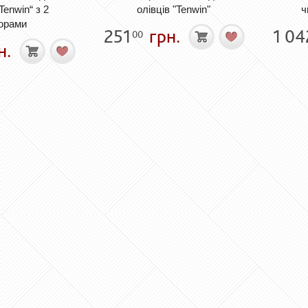
Tenwin“ з 2
олівців "Tenwin"
ч
орами
251
грн.
1 04
00
н.