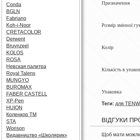
Призначення
Conda
BGLN
Fabriano
Koh-i-Noor
Розмір змінно
CRETACOLOR
Derwent
Bruynzeel
Колі
KOLOS
ROSA
Невская палитра
Кількість в 
Royal Talens
MUNGYO
BUROMAX
Упаковка
FABER CASTELL
XP-Pen
Теги:
для TENW
HUION
Коленкор ТМ
ВІДГУКИ ПР
STA
Worison
Щоб мати можлив
Видавництво «Школярик»