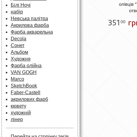
олівців “
Білі Ночі
отв
набір
Невська палітра
351
гр
00
Акрилова фарба
Фарба акварельна
Decola
Сонет
Альбом
Художня
Фарба олійна
VAN GOGH
Marco
SketchBook
Faber-Castell
акрилових фарб
кювету
художній
лінер
Перейти на сторінку тегів