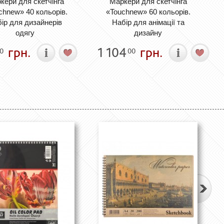
кери для скетчінга
Маркери для скетчінга
chnew» 40 кольорів.
«Touchnew» 60 кольорів.
ір для дизайнерів
Набір для анімації та
одягу
дизайну
грн.
1 104
грн.
0
00