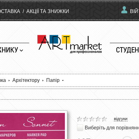
ОСТАВКА
/
АКЦІЇ ТА ЗНИЖКИ
ВІ
ЖНИКУ
СТУДЕН
нка
Архітектору
Папір
відгуки
Виберіть для порівнян