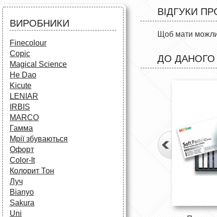
Аксесуари для художників
Все для творчості
ВІДГУКИ ПР
Різне
Олівці та фломастери
ВИРОБНИКИ
Аксесуари для школярів
Щоб мати можлив
Finecolour
Copic
ДО ДАНОГО
Magical Science
He Dao
Kicute
LENIAR
IRBIS
MARCO
Гамма
Мрії збуваються
Офорт
Сolor-It
Колорит Тон
Луч
Bianyo
Sakura
Uni