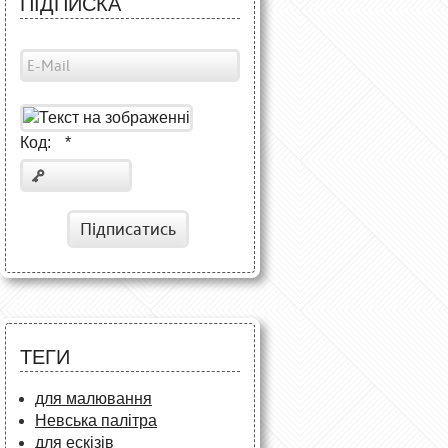
ПІДПИСКА
Код:
*
Підписатись
ТЕГИ
для малювання
Невська палітра
для ескізів