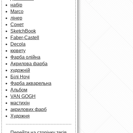
набір
Marco
лінер
Сонет
SketchBook
Faber-Castell
Decola
кювету
Фарба олійна
Акрилова фарба
художній
Білі Ночі
Фарба акварельна
Альбом
VAN GOGH
мастихін
акрилових фарб
Художня
Перейти на сторінку тегів