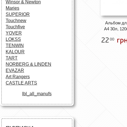
Winsor & Newton
Maries
SUPERIOR
Touchnew
Альбом дл
Touchfive
А4 30л, 120г
YOVER
22
грн
00
LOKSS
TENWIN
KALOUR
TART
NORBERG & LINDEN
EVAZAR
Art Rangers
CASTLE ARTS
lbl_all_manufs