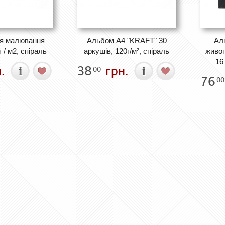
я малювання
Альбом А4 "KRAFT" 30
Ал
 / м2, спіраль
аркушів, 120г/м², спіраль
живоп
16
.
38
грн.
00
76
00