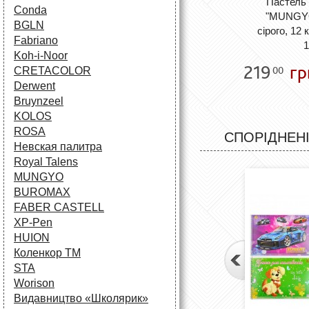
Пастель 
Conda
"MUNGYO
BGLN
сірого, 12 
Fabriano
Koh-i-Noor
219
гр
00
CRETACOLOR
Derwent
Bruynzeel
KOLOS
ROSA
СПОРІДНЕНІ
Невская палитра
Royal Talens
MUNGYO
BUROMAX
FABER CASTELL
XP-Pen
HUION
Коленкор ТМ
STA
Worison
Видавництво «Школярик»