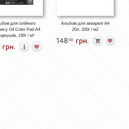
ьбом для олійного
Альбом для акварелі А4
ису Oil Color Pad А4
20л. 200г / м2
 аркушів, 190г / м²
148
грн.
00
грн.