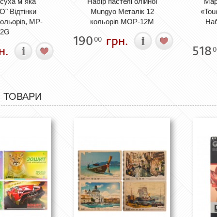
суха м`яка
Набір пастелі олійної
Мар
" Відтінки
Mungyo Металік 12
«Tou
кольорів, MP-
кольорів МОР-12M
Наб
12G
190
грн.
00
н.
518
0
 ТОВАРИ