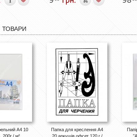
 ТОВАРИ
рельний А4 10
Папка для креслення А4
Папі
 200г / м²
20 аркушів офсет 120 г /
"