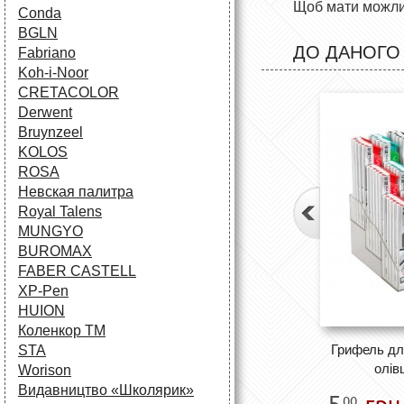
Щоб мати можлив
Conda
BGLN
ДО ДАНОГО
Fabriano
Koh-i-Noor
CRETACOLOR
Derwent
Bruynzeel
KOLOS
ROSA
Невская палитра
Royal Talens
MUNGYO
BUROMAX
FABER CASTELL
XP-Pen
HUION
Коленкор ТМ
Грифель дл
STA
олівц
Worison
Видавництво «Школярик»
5
грн
00