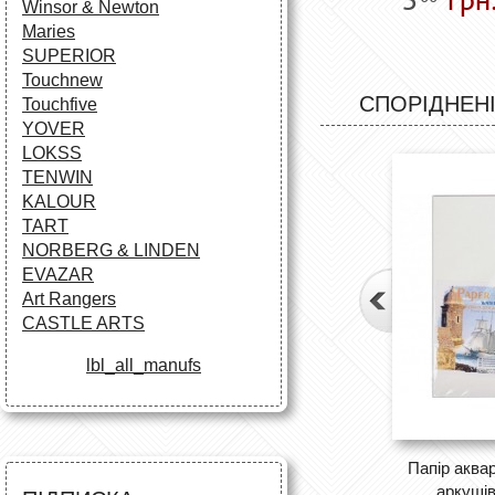
Winsor & Newton
Maries
SUPERIOR
Touchnew
СПОРІДНЕНІ
Touchfive
YOVER
LOKSS
TENWIN
KALOUR
TART
NORBERG & LINDEN
EVAZAR
Art Rangers
CASTLE ARTS
lbl_all_manufs
Папір аква
аркушів,