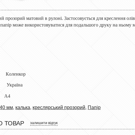
ий прозор
ий
матовий в рулоні. Застосовується для креслення ол
папір може використовуватися для подальшого друку на н
ьому
м
К
оленкор
Україна
А4
40 мм
,
калька
,
креслярський прозорий
,
Папір
О ТОВАР
залишити відгук