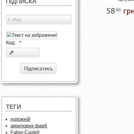
ПІДПИСКА
58
грн
00
Код:
*
Підписатись
ТЕГИ
художній
акрилових фарб
Faber-Castell