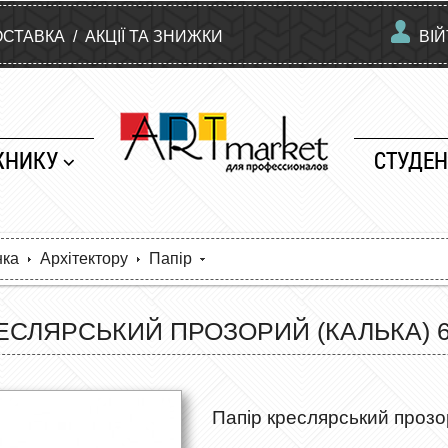
ОСТАВКА
/
АКЦІЇ ТА ЗНИЖКИ
ВІ
ЖНИКУ
СТУДЕН
нка
Архітектору
Папір
ЕСЛЯРСЬКИЙ ПРОЗОРИЙ (КАЛЬКА) 64
Папір креслярський прозор