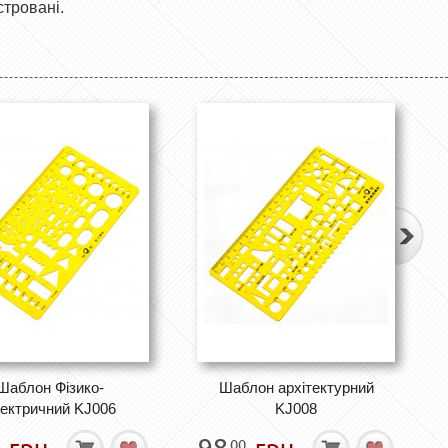
стровані.
Шаблон Фізико-
Шаблон архітектурний
ектричний KJ006
KJ008
грн.
98
грн.
00