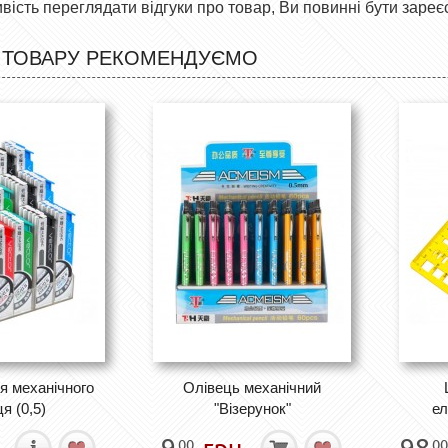
ість переглядати відгуки про товар, Ви повинні бути зареє
 ТОВАРУ РЕКОМЕНДУЄМО
я механічного
Олівець механічний
я (0,5)
"Візерунок"
ел
.
9
грн.
98
00
00