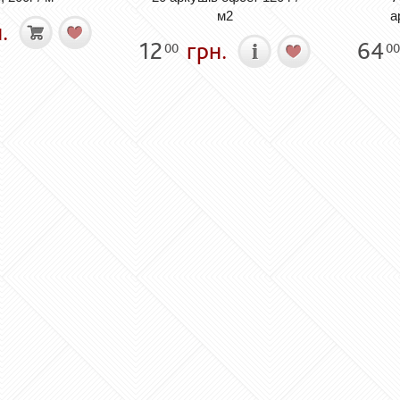
м2
а
.
12
грн.
64
00
00