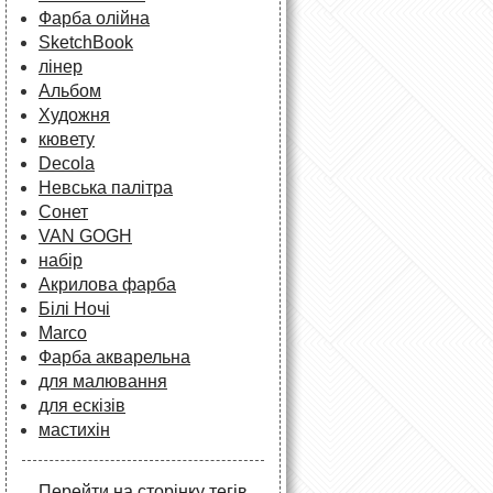
Фарба олійна
SketchBook
лінер
Альбом
Художня
кювету
Decola
Невська палітра
Сонет
VAN GOGH
набір
Акрилова фарба
Білі Ночі
Marco
Фарба акварельна
для малювання
для ескізів
мастихін
Перейти на сторінку тегів