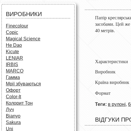
Аксесуари для художників
Все для творчості
Різне
Олівці та фломастери
ВИРОБНИКИ
Аксесуари для школярів
Папір креслярськ
засобами. Ц
ей
же
Finecolour
40 метрів.
Copic
Magical Science
He Dao
Kicute
LENIAR
Характеристики
IRBIS
MARCO
Виробник
Гамма
Країна виробник
Мрії збуваються
Офорт
Ф
ормат
Сolor-It
Колорит Тон
Теги:
в рулоні
,
6
Луч
Bianyo
ВІДГУКИ ПР
Sakura
Uni