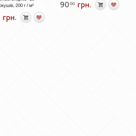
90
грн.
00
ркушів, 200 г / м²
грн.