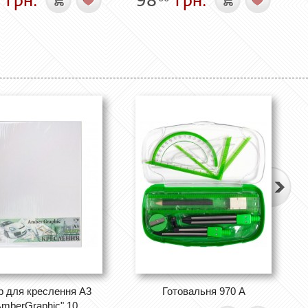
р для креслення А3
Готовальня 970 А
AmberGraphic" 10