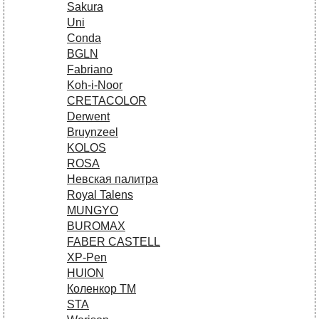
Sakura
Uni
Conda
BGLN
Fabriano
Koh-i-Noor
CRETACOLOR
Derwent
Bruynzeel
KOLOS
ROSA
Невская палитра
Royal Talens
MUNGYO
BUROMAX
FABER CASTELL
XP-Pen
HUION
Коленкор ТМ
STA