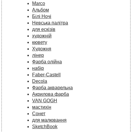
Marco
Альбом
Білі Ночі
Невська палітра
для ескізів
художній
кювету
Художня
лінер
Фарба олійна
набір
Faber-Castell
Decola
Фарба акварельна
Акрилова фарба
VAN GOGH
мастихін
Сонет
для малювання
SketchBook