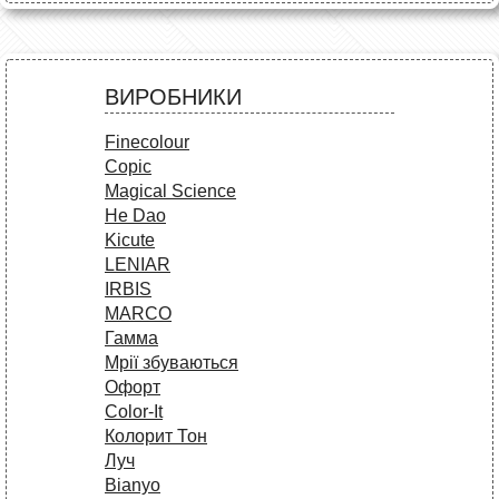
ВИРОБНИКИ
Finecolour
Copic
Magical Science
He Dao
Kicute
LENIAR
IRBIS
MARCO
Гамма
Мрії збуваються
Офорт
Сolor-It
Колорит Тон
Луч
Bianyo