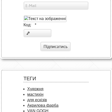
Код:
*
Підписатись
ТЕГИ
Художня
мастихін
для ескізів
Акрилова фарба
VAN GOGH