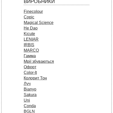
ВИРОБНИКИ
Finecolour
Copic
Magical Science
He Dao
Kicute
LENIAR
IRBIS
MARCO
Гамма
Мрії збуваються
Офорт
Сolor-It
Колорит Тон
Луч
Bianyo
Sakura
Uni
Conda
BGLN