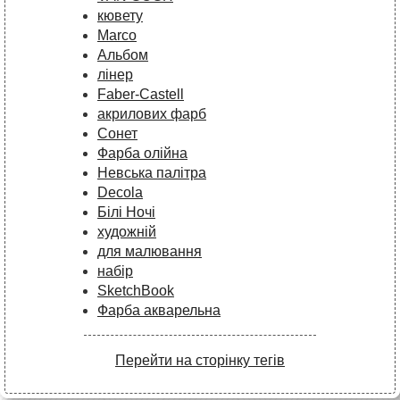
кювету
Marco
Альбом
лінер
Faber-Castell
акрилових фарб
Сонет
Фарба олійна
Невська палітра
Decola
Білі Ночі
художній
для малювання
набір
SketchBook
Фарба акварельна
Перейти на сторінку тегів