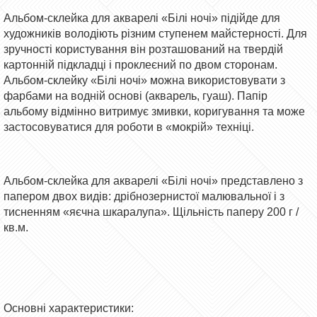
Альбом-склейка для акварелі «Білі ночі» підійде для
художників володіють різним ступенем майстерності. Для
зручності користування він розташований на твердій
картонній підкладці і проклеєний по двом сторонам.
Альбом-склейку «Білі ночі» можна використовувати з
фарбами на водній основі (акварель, гуаш). Папір
альбому відмінно витримує змивки, коригування та може
застосовуватися для роботи в «мокрій» техніці.
Альбом-склейка для акварелі «Білі ночі» представлено з
папером двох видів: дрібнозернистої малювальної і з
тисненням «яєчна шкаралупа». Щільність паперу 200 г /
кв.м.
Основні характеристики: