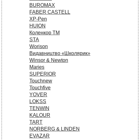
BUROMAX
FABER CASTELL
XP-Pen
HUION
Коленкор ТМ
STA
Worison
Видавництво «Школярик»
Winsor & Newton
Maries
SUPERIOR
Touchnew
Touchfive
YOVER
LOKSS
TENWIN
KALOUR
TART
NORBERG & LINDEN
EVAZAR