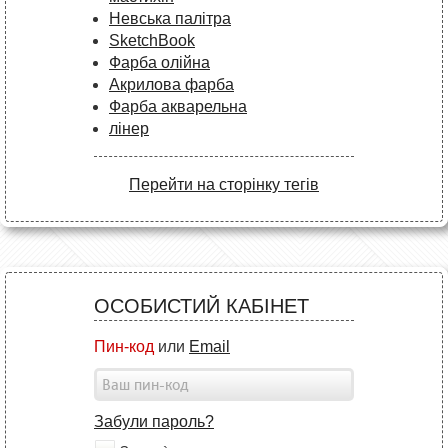
Невська палітра
SketchBook
Фарба олійна
Акрилова фарба
Фарба акварельна
лінер
Перейти на сторінку тегів
ОСОБИСТИЙ КАБІНЕТ
Пин-код
или
Email
Забули пароль?