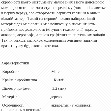
скромності цього інструменту малювання з його допомогою
можна досягти високого ступеня реалізму (чим він і славиться
в першу чергу), або створювати барвисті картини в більш
вільній манері. Такий на перший погляд найпростіший
матеріал для малювання має величезну різноманітність
прийомів, що дозволяють імітувати техніки олії, акрилу,
акварелі, аерографа, а також графітних та пастельних олівців.
Так чи інакше, малюнок кольоровими олівцями здатний
вразити уяву будь-якого скептика.
Характеристики
Виробник Marco
Країна виробництва Китай
Діаметр грифеля 3,2 (мм)
Матеріал дерево
Особливості акварельні (у комплекті
поставляється пензлик)