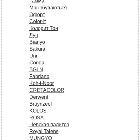
Гамма
Мрії збуваються
Офорт
Сolor-It
Колорит Тон
Луч
Bianyo
Sakura
Uni
Conda
BGLN
Fabriano
Koh-i-Noor
CRETACOLOR
Derwent
Bruynzeel
KOLOS
ROSA
Невская палитра
Royal Talens
MUNGYO