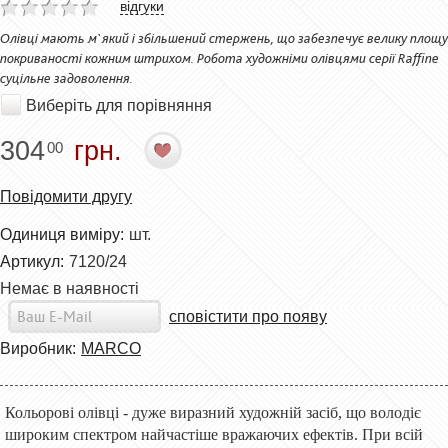
відгуки
Олівці мають м`який і збільшений стержень, що забезпечує велику площу
покриваності кожним штрихом. Робота художніми олівцями серії Raffine
суцільне задоволення.
Виберіть для порівняння
304
грн.
00
Повідомити другу
Одиниця виміру:
шт.
Артикул:
7120/24
Немає в наявності
сповістити про появу
Виробник:
MARCO
Кольорові олівці - дуже виразний художній засіб, що володіє
широким спектром найчастіше вражаючих ефектів. При всій