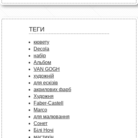
ТЕГИ
кювету
Decola
набір
Альбом
VAN GOGH
художній
для ескізів
акрилових фарб
Художня
Faber-Castell
Marco
для малювання
Сонет
Білі Ночі
мастихін