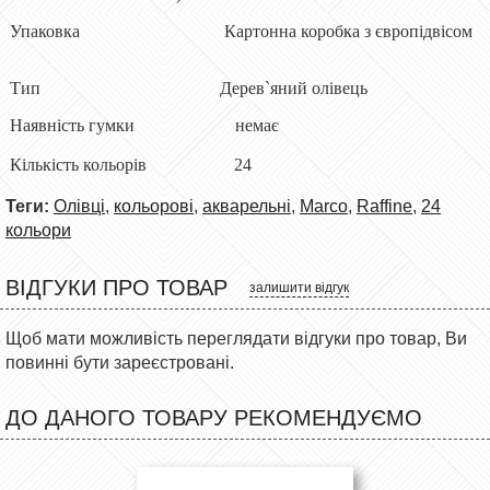
Упаковка Картонна коробка з європідвісом
Тип Дерев`яний олівець
Наявність гумки немає
Кількість кольорів 24
Теги:
Олівці
,
кольорові
,
акварельні
,
Marco
,
Raffine
,
24
кольори
ВІДГУКИ ПРО ТОВАР
залишити відгук
Щоб мати можливість переглядати відгуки про товар, Ви
повинні бути зареєстровані.
ДО ДАНОГО ТОВАРУ РЕКОМЕНДУЄМО