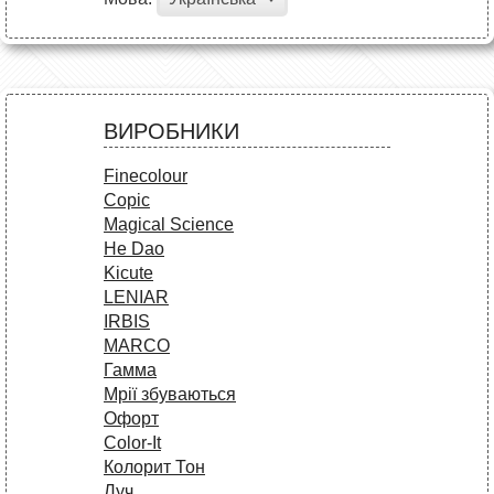
ВИРОБНИКИ
Finecolour
Copic
Magical Science
He Dao
Kicute
LENIAR
IRBIS
MARCO
Гамма
Мрії збуваються
Офорт
Сolor-It
Колорит Тон
Луч