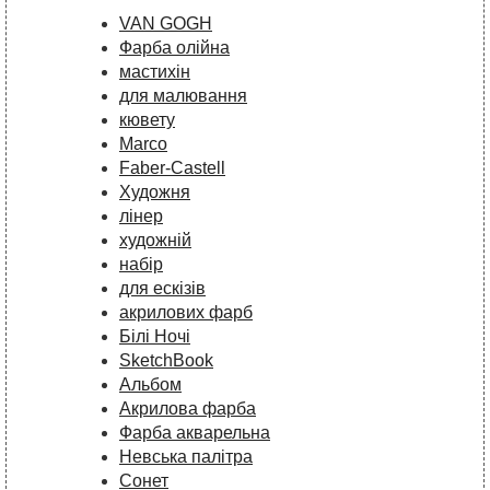
VAN GOGH
Фарба олійна
мастихін
для малювання
кювету
Marco
Faber-Castell
Художня
лінер
художній
набір
для ескізів
акрилових фарб
Білі Ночі
SketchBook
Альбом
Акрилова фарба
Фарба акварельна
Невська палітра
Сонет