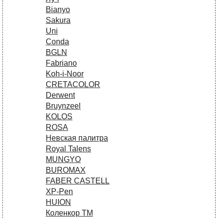
Bianyo
Sakura
Uni
Conda
BGLN
Fabriano
Koh-i-Noor
CRETACOLOR
Derwent
Bruynzeel
KOLOS
ROSA
Невская палитра
Royal Talens
MUNGYO
BUROMAX
FABER CASTELL
XP-Pen
HUION
Коленкор ТМ