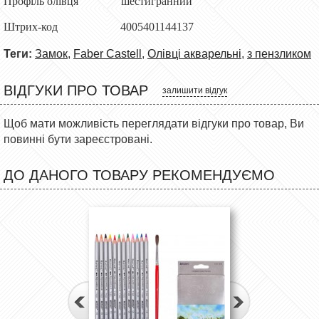
Профіль олівця шестигранний
Штрих-код 4005401144137
Теги:
Замок
,
Faber Castell
,
Олівці акварельні
,
з пензликом
ВІДГУКИ ПРО ТОВАР
залишити відгук
Щоб мати можливість переглядати відгуки про товар, Ви
повинні бути зареєстровані.
ДО ДАНОГО ТОВАРУ РЕКОМЕНДУЄМО