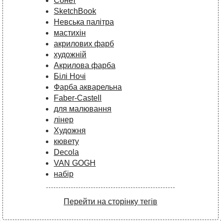
Сонет
SketchBook
Невська палітра
мастихін
акрилових фарб
художній
Акрилова фарба
Білі Ночі
Фарба акварельна
Faber-Castell
для малювання
лінер
Художня
кювету
Decola
VAN GOGH
набір
Перейти на сторінку тегів