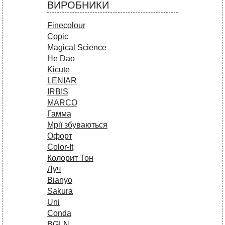
ВИРОБНИКИ
Finecolour
Copic
Magical Science
He Dao
Kicute
LENIAR
IRBIS
MARCO
Гамма
Мрії збуваються
Офорт
Сolor-It
Колорит Тон
Луч
Bianyo
Sakura
Uni
Conda
BGLN