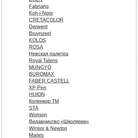
Fabriano
Koh-i-Noor
CRETACOLOR
Derwent
Bruynzeel
KOLOS
ROSA
Невская палитра
Royal Talens
MUNGYO
BUROMAX
FABER CASTELL
XP-Pen
HUION
Коленкор ТМ
STA
Worison
Видавництво «Школярик»
Winsor & Newton
Maries