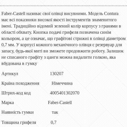
Faber-Castell називає свої олівці висувними. Модель Contura
має всі показники високої якості інструментів знаменитого
імені. Традиційно відомий зелений колір корпусу з гранями в
області обхвату. Кнопка подачі грифеля позначена синім
кольором, а це означає, що графітові стрижні в олівці діаметром
0,7 мм. У корпусі кожного механічного олівця є резервуар для
запасу, будь-якої миті ви зможете продовжити роботу. Залишок
не списаного графіту з цанги можна видалити голкою, яка
вбудована в гумку
Артикул 130207
Країна походження Німеччина
Штрих-код код 4005401302070
Марка Faber-Castell
Наявність гумки так
Товщина грифеля 0,7