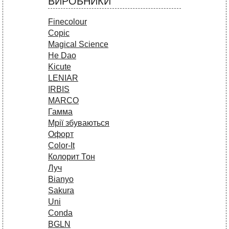
ВИРОБНИКИ
Finecolour
Copic
Magical Science
He Dao
Kicute
LENIAR
IRBIS
MARCO
Гамма
Мрії збуваються
Офорт
Сolor-It
Колорит Тон
Луч
Bianyo
Sakura
Uni
Conda
BGLN