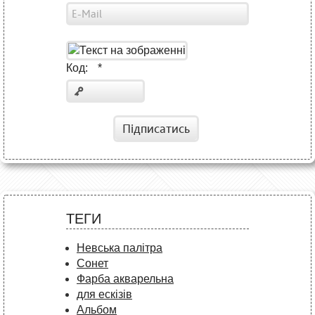
Код:
*
Підписатись
ТЕГИ
Невська палітра
Сонет
Фарба акварельна
для ескізів
Альбом