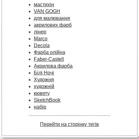
мастихін
VAN GOGH
для малювання
акрилових фарб
лінер
Marco
Decola
Фарба олійна
Faber-Castell
Акрилова фарба
Білі Ночі
Художня
художній
кювету
SketchBook
набір
Перейти на сторінку тегів