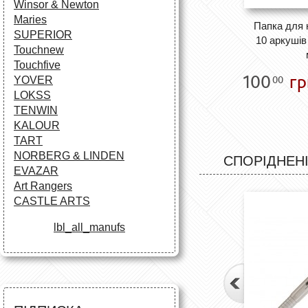
Winsor & Newton
Maries
Папка для 
SUPERIOR
10 аркушів 
Touchnew
Touchfive
100
гр
00
YOVER
LOKSS
TENWIN
KALOUR
TART
NORBERG & LINDEN
СПОРІДНЕНІ
EVAZAR
Art Rangers
CASTLE ARTS
lbl_all_manufs