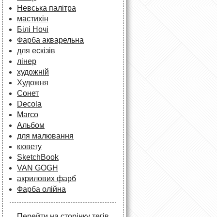
Невська палітра
мастихін
Білі Ночі
Фарба акварельна
для ескізів
лінер
художній
Художня
Сонет
Decola
Marco
Альбом
для малювання
кювету
SketchBook
VAN GOGH
акрилових фарб
Фарба олійна
Перейти на сторінку тегів