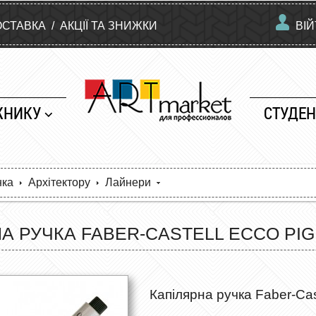
ОСТАВКА
/
АКЦІЇ ТА ЗНИЖКИ
ВІ
ЖНИКУ
СТУДЕН
нка
Архітектору
Лайнери
А РУЧКА FABER-CASTELL ECCO PIG
Капілярна ручка Faber-Cas