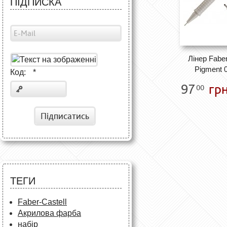
ПІДПИСКА
Лінер Faber
Pigment 0
Код:
*
97
грн
00
Підписатись
ТЕГИ
Faber-Castell
Акрилова фарба
набір