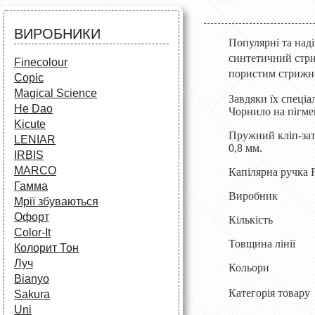
Аксесуари для художників
Все для творчості
Різне
Олівці та фломастери
ВИРОБНИКИ
Аксесуари для школярів
Популярні та наді
синтетичний стри
Finecolour
пористим стрижне
Copic
Magical Science
Завдяки їх спеціа
He Dao
Чорнило на пігмен
Kicute
Пружний кліп-зат
LENIAR
0,8 мм.
IRBIS
MARCO
Капілярна ручка F
Гамма
Виробник Fab
Мрії збуваються
Офорт
Кількість
Сolor-It
Товщина лін
Колорит Тон
Луч
Кольори 
Bianyo
Категорія товару
Sakura
Uni