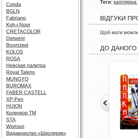
Теги:
капілярна
Conda
BGLN
ВІДГУКИ ПР
Fabriano
Koh-i-Noor
CRETACOLOR
Щоб мати можлив
Derwent
Bruynzeel
ДО ДАНОГО
KOLOS
ROSA
Невская палитра
Royal Talens
MUNGYO
BUROMAX
FABER CASTELL
XP-Pen
HUION
Коленкор ТМ
STA
Worison
Видавництво «Школярик»