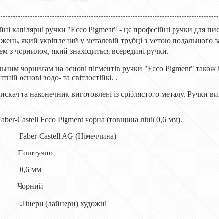
йні капілярні ручки "Ecco Pigment" - це професійні ручки для п
жень, який укріплений у металевій трубці з метою подальшого за
м з чорнилом, який знаходиться всередині ручки.
льним чорнилам на основі пігментів ручки "Ecco Pigment" також і
тній основі водо- та світлостійкі. .
искач та наконечник виготовлені із сріблястого металу. Ручки в
aber-Castell Ecco Pigment чорна (товщина лінії 0,6 мм).
er-Castell AG (Німеччина)
 Поштучно
ії 0,6 мм
Чорний
Лінери (лайнери) художні