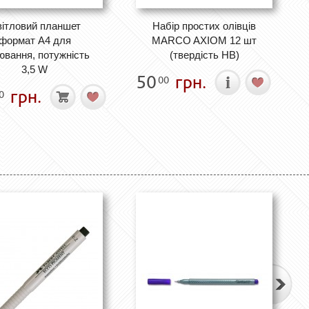
ітловий планшет
Набір простих олівців
формат А4 для
MARCO AXIOM 12 шт
ювання, потужність
(твердість HВ)
3,5 W
50
грн.
00
грн.
0