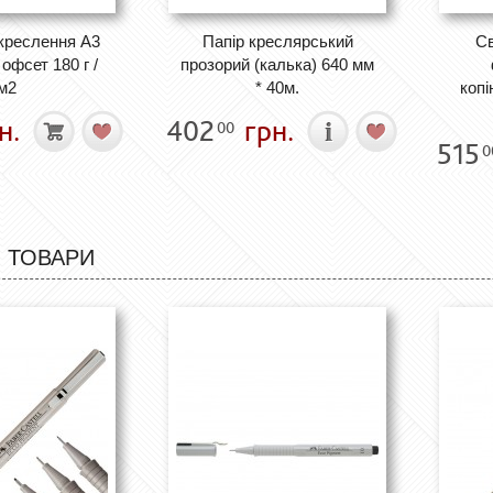
креслення А3
Папір креслярський
Св
офсет 180 г /
прозорий (калька) 640 мм
м2
* 40м.
копі
н.
402
грн.
00
515
0
 ТОВАРИ