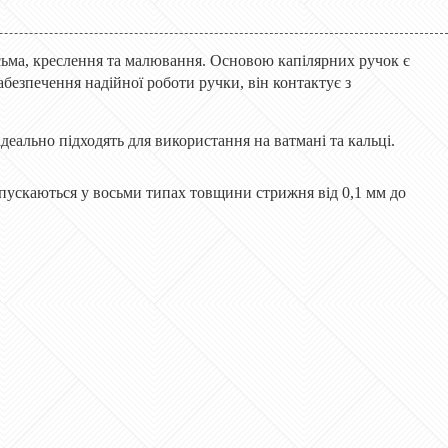
исьма, креслення та малювання. Основою капілярних ручок є
безпечення надійної роботи ручки, він контактує з
деально підходять для використання на ватмані та кальці.
ипускаються у восьми типах товщини стрижня від 0,1 мм до