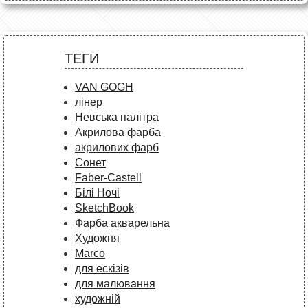
ТЕГИ
VAN GOGH
лінер
Невська палітра
Акрилова фарба
акрилових фарб
Сонет
Faber-Castell
Білі Ночі
SketchBook
Фарба акварельна
Художня
Marco
для ескізів
для малювання
художній