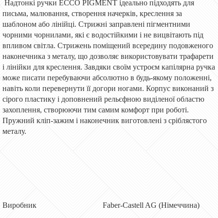
Надтонкі ручки ECCO PIGMENT ідеально підходять для
письма, малювання, створення начерків, креслення за
шаблоном або лінійці. Стрижні заправлені пігментними
чорними чорнилами, які є водостійкими і не вицвітають під
впливом світла. Стрижень поміщений всередину подовженого
наконечника з металу, що дозволяє використовувати трафарети
і лінійки для креслення. Завдяки своїм устроєм капілярна ручка
може писати перебуваючи абсолютно в будь-якому положенні,
навіть коли перевернути її догори ногами. Корпус виконаний з
сірого пластику і доповнений рельєфною виділеної областю
захоплення, створюючи тим самим комфорт при роботі.
Пружний кліп-зажим і наконечник виготовлені з сріблястого
металу.
Виробник Faber-Castell AG (Німеччина)