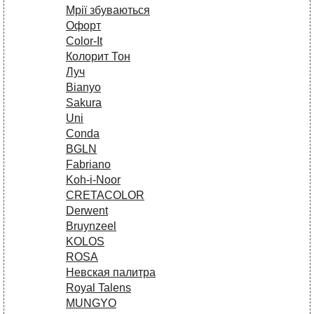
Мрії збуваються
Офорт
Сolor-It
Колорит Тон
Луч
Bianyo
Sakura
Uni
Conda
BGLN
Fabriano
Koh-i-Noor
CRETACOLOR
Derwent
Bruynzeel
KOLOS
ROSA
Невская палитра
Royal Talens
MUNGYO