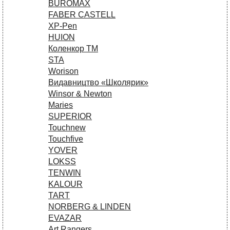
BUROMAX
FABER CASTELL
XP-Pen
HUION
Коленкор ТМ
STA
Worison
Видавництво «Школярик»
Winsor & Newton
Maries
SUPERIOR
Touchnew
Touchfive
YOVER
LOKSS
TENWIN
KALOUR
TART
NORBERG & LINDEN
EVAZAR
Art Rangers