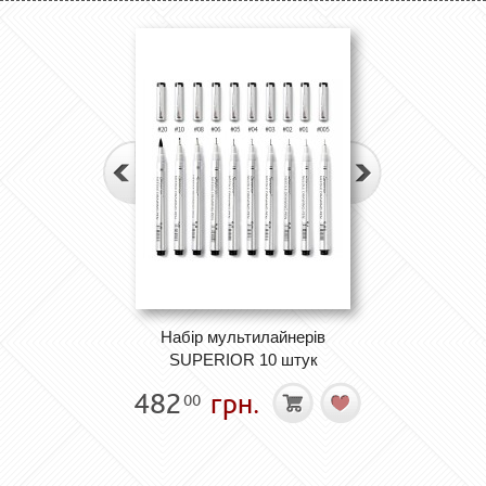
Набір мультилайнерів
SUPERIOR 10 штук
482
грн.
00