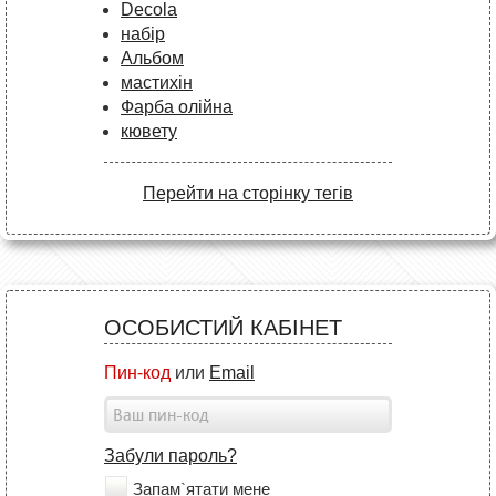
Decola
набір
Альбом
мастихін
Фарба олійна
кювету
Перейти на сторінку тегів
ОСОБИСТИЙ КАБІНЕТ
Пин-код
или
Email
Забули пароль?
Запам`ятати мене