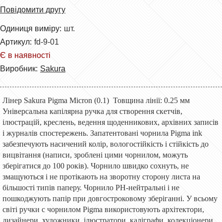
Повідомити другу
Одиниця виміру:
шт.
Артикул:
fd-9-01
Є в наявності
Виробник:
Sakura
Лінер Sakura Pigma Micron (0.1) Товщина лінії: 0.25 мм
Універсальна капілярна ручка для створення скетчів,
ілюстрацій, креслень, ведення щоденникових, архівних записів
і журналів спостережень. Запатентовані чорнила Pigma ink
забезпечують насичений колір, вологостійкість і стійкість до
вицвітання (написи, зроблені цими чорнилом, можуть
зберігатися до 100 років). Чорнило швидко сохнуть, не
змащуються і не протікають на зворотну сторону листа на
більшості типів паперу. Чорнило PH-нейтральні і не
пошкоджують папір при довгостроковому зберіганні. У всьому
світі ручки c чорнилом Pigma використовують архітектори,
дизайнери, художники, ілюстратори, каліграфи, колекціонери,