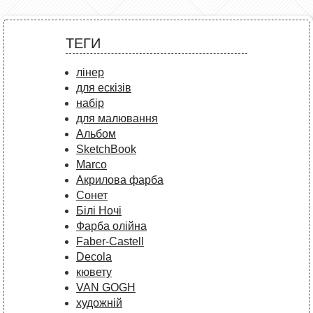
ТЕГИ
лінер
для ескізів
набір
для малювання
Альбом
SketchBook
Marco
Акрилова фарба
Сонет
Білі Ночі
Фарба олійна
Faber-Castell
Decola
кювету
VAN GOGH
художній