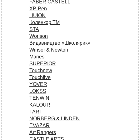
FABER CASTELL
XP-Pen
HUION
Коленкор ТМ
STA
Worison
Видавництво «Школярик»
Winsor & Newton
Maries
SUPERIOR
Touchnew
Touchfive
YOVER
LOKSS
TENWIN
KALOUR
TART
NORBERG & LINDEN
EVAZAR
Art Rangers
CASTLE ARTS