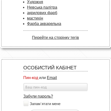
Художня
Невська палітра
акрилових фарб
мастихін
Фарба акварельна
Перейти на сторінку тегів
ОСОБИСТИЙ КАБІНЕТ
Пин-код
или
Email
Забули пароль?
Запам`ятати мене