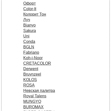
Офорт
Сolor-It
Колорит Тон
Луч
Bianyo
Sakura
Uni
Conda
BGLN
Fabriano
Koh-i-Noor
CRETACOLOR
Derwent
Bruynzeel
KOLOS
ROSA
Невская палитра
Royal Talens
MUNGYO
BUROMAX