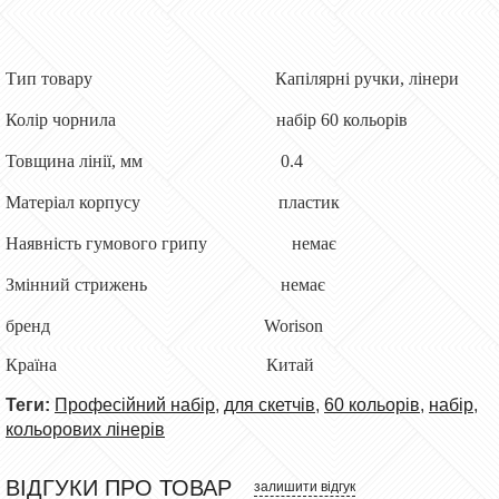
Тип товару Капілярні ручки, лінери
Колір чорнила набір 60 кольорів
Товщина лінії, мм 0.4
Матеріал корпусу пластик
Наявність гумового грипу немає
Змінний стрижень немає
бренд Worison
Країна Китай
Теги:
Професійний набір
,
для скетчів
,
60 кольорів
,
набір
,
кольорових лінерів
ВІДГУКИ ПРО ТОВАР
залишити відгук