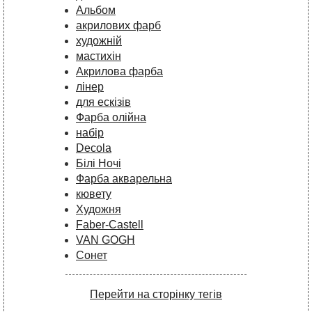
Альбом
акрилових фарб
художній
мастихін
Акрилова фарба
лінер
для ескізів
Фарба олійна
набір
Decola
Білі Ночі
Фарба акварельна
кювету
Художня
Faber-Castell
VAN GOGH
Сонет
Перейти на сторінку тегів