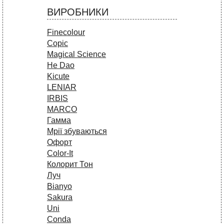
ВИРОБНИКИ
Finecolour
Copic
Magical Science
He Dao
Kicute
LENIAR
IRBIS
MARCO
Гамма
Мрії збуваються
Офорт
Сolor-It
Колорит Тон
Луч
Bianyo
Sakura
Uni
Conda