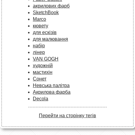
акрилових фарб
SketchBook
Marco
кювету
для ескізів
для малювання
набір
лінер
VAN GOGH
художній
мастихін
Сонет
Невська палітра
Акрилова фарба
Decola
Перейти на сторінку тегів