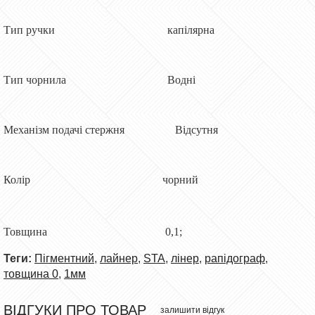
Тип ручки капілярна
Тип чорнила Водні
Механізм подачі стержня Відсутня
Колір чорний
Товщина 0,1;
Теги:
Пігментний
,
лайнер
,
STA
,
лінер
,
рапідограф
,
товщина 0
,
1мм
ВІДГУКИ ПРО ТОВАР
залишити відгук