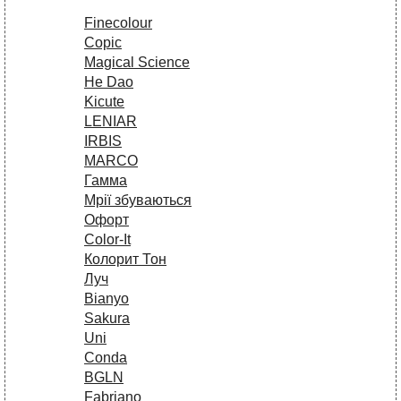
Finecolour
Copic
Magical Science
He Dao
Kicute
LENIAR
IRBIS
MARCO
Гамма
Мрії збуваються
Офорт
Сolor-It
Колорит Тон
Луч
Bianyo
Sakura
Uni
Conda
BGLN
Fabriano