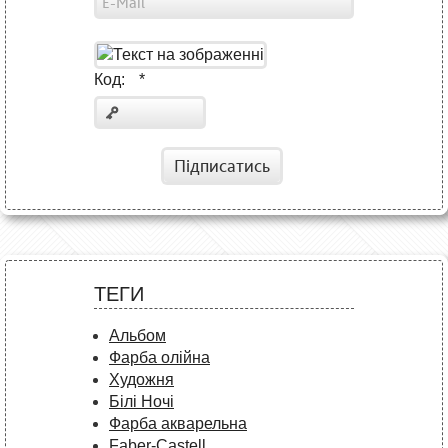
Код:
*
Підписатись
ТЕГИ
Альбом
Фарба олійна
Художня
Білі Ночі
Фарба акварельна
Faber-Castell