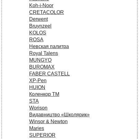
Koh-i-Noor
CRETACOLOR
Derwent
Bruynzeel
KOLOS
ROSA
Невская палитра
Royal Talens
MUNGYO
BUROMAX
FABER CASTELL
XP-Pen
HUION
Коленкор ТМ
STA
Worison
Видавництво «Школярик»
Winsor & Newton
Maries
SUPERIOR