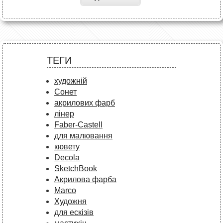
ТЕГИ
художній
Сонет
акрилових фарб
лінер
Faber-Castell
для малювання
кювету
Decola
SketchBook
Акрилова фарба
Marco
Художня
для ескізів