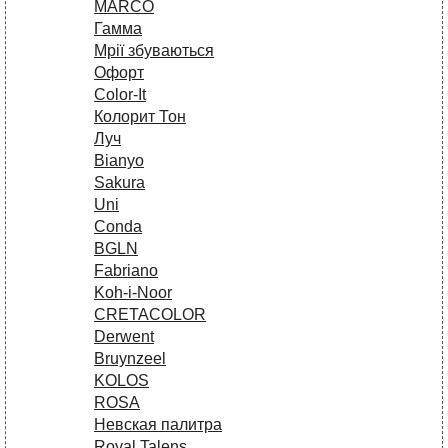
MARCO
Гамма
Мрії збуваються
Офорт
Сolor-It
Колорит Тон
Луч
Bianyo
Sakura
Uni
Conda
BGLN
Fabriano
Koh-i-Noor
CRETACOLOR
Derwent
Bruynzeel
KOLOS
ROSA
Невская палитра
Royal Talens