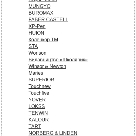
MUNGYO
BUROMAX
FABER CASTELL
XP-Pen
HUION
Коленкор ТМ
STA
Worison
Видавництво «Школярик»
Winsor & Newton
Maries
SUPERIOR
Touchnew
Touchfive
YOVER
LOKSS
TENWIN
KALOUR
TART
NORBERG & LINDEN