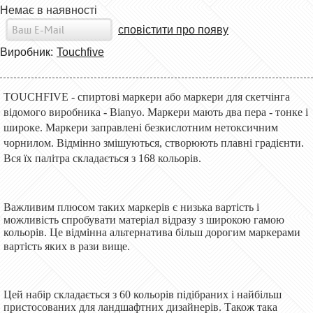
Немає в наявності
сповістити про появу
Виробник:
Touchfive
TOUCHFIVE - спиртові маркери або маркери для скетчінга
відомого виробника - Bianyo. Маркери мають два пера - тонке і
широке. Маркери заправлені безкислотним нетоксичним
чорнилом. Відмінно змішуються, створюють плавні градієнти.
Вся їх палітра складається з 168 кольорів.
Важливим плюсом таких маркерів є низька вартість і
можливість спробувати матеріал відразу з широкою гамою
кольорів. Це відмінна альтернатива більш дорогим маркерами
вартість яких в рази вище.
Цей набір складається з 60 кольорів підібраних і найбільш
пристосованих для ландшафтних дизайнерів. Також така