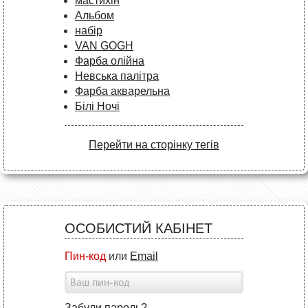
мастихін
Альбом
набір
VAN GOGH
Фарба олійна
Невська палітра
Фарба акварельна
Білі Ночі
Перейти на сторінку тегів
ОСОБИСТИЙ КАБІНЕТ
Пин-код
или
Email
Забули пароль?