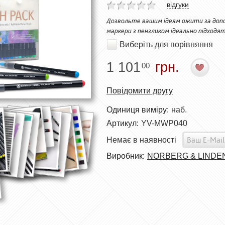
відгуки
Дозвольте вашим ідеям ожити за допом
маркери з пензликом ідеально підходя
Виберіть для порівняння
1 101
грн.
00
Повідомити другу
Одиниця виміру:
наб.
Артикул:
YV-MWP040
Немає в наявності
Виробник:
NORBERG & LINDE