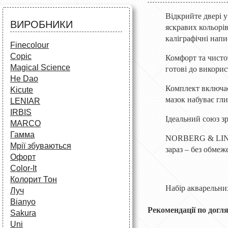
Аксесуари для художників
Все для творчості
Різне
Відкрийте двері 
Олівці та фломастери
ВИРОБНИКИ
яскравих кольорів
Аксесуари для школярів
каліграфічні напи
Finecolour
Copic
Комфорт та чисто
Magical Science
готові до викорис
He Dao
Комплект включ
Kicute
мазок набуває гл
LENIAR
IRBIS
Ідеальний союз з
MARCO
Гамма
NORBERG & LINDE
Мрії збуваються
зараз – без обме
Офорт
Сolor-It
Колорит Тон
Набір акварельни
Луч
Bianyo
Рекомендації по догля
Sakura
Uni