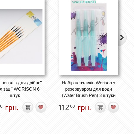
 пензлів для дрібної
Набір пензликів Worison з
лізації WORISON 6
резервуаром для води
штук
(Water Brush Pen) 3 штуки
грн.
112
грн.
0
00