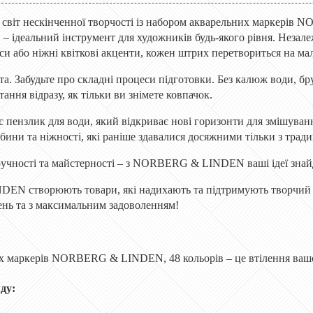
у світ нескінченної творчості із набором акварельних маркері
 – ідеальний інструмент для художників будь-якого рівня. Незале
си або ніжні квіткові акценти, кожен штрих перетвориться на ма
та. Забудьте про складні процеси підготовки. Без калюж води, б
тання відразу, як тільки ви знімете ковпачок.
ає
пензлик
для води, як
ий
відкриває нові горизонти для змішуванн
ибини та ніжності, які раніше здавалися досяжними тільки з тра
ручності та майстерності – з NORBERG & LINDEN ваші ідеї знайд
N створюють товари, які надихають та підтримують творчий пр
жень та з максимальним задоволенням!
х маркерів NORBERG & LINDEN, 48 кольорів – це втілення вашо
ду: