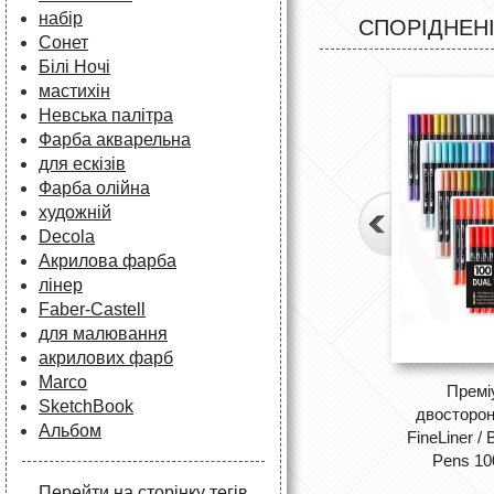
набір
СПОРІДНЕНІ
Сонет
Білі Ночі
мастихін
Невська палітра
Фарба акварельна
для ескізів
Фарба олійна
художній
Decola
Акрилова фарба
лінер
Faber-Castell
для малювання
акрилових фарб
Marco
Премі
SketchBook
двосторон
Альбом
FineLiner /
Pens 10
Перейти на сторінку тегів