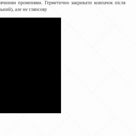
ячними променями. Герметично закривати ковпачок після
ьний), але не глянсову