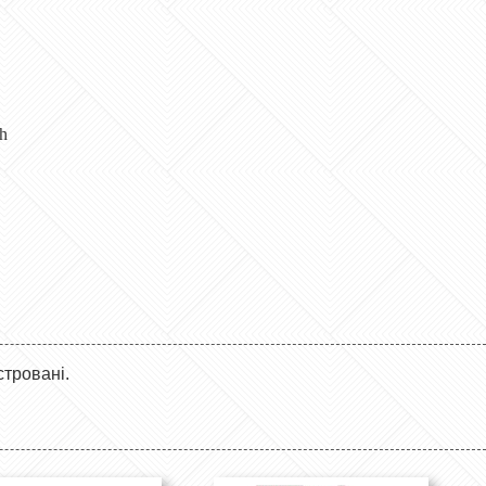
h
стровані.