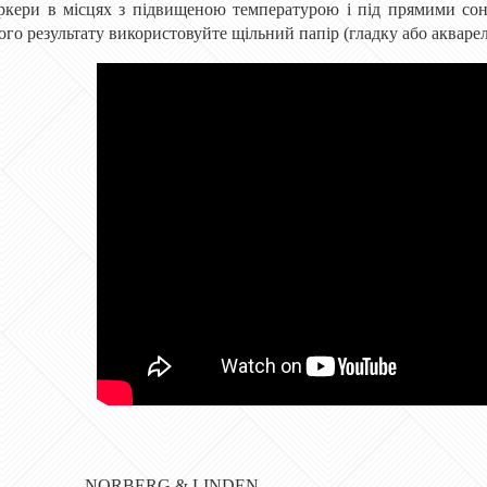
кери в місцях з підвищеною температурою і під прямими сон
го результату використовуйте щільний папір (гладку або акварел
NORBERG & LINDEN