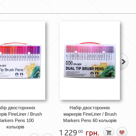
бір двосторонніх
Набір двосторонніх
рів FineLiner / Brush
маркерів FineLiner / Brush
arkers Pens 100
Markers Pens 60 кольорів
кольорів
1 229
грн.
00