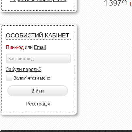
1 397
г
00
ОСОБИСТИЙ КАБІНЕТ
Пин-код
или
Email
Забули пароль?
Запам`ятати мене
Війти
Реєстрація