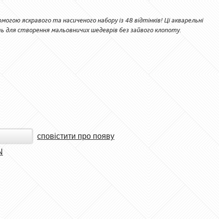
огою яскравого та насиченого набору із 48 відтінків! Ці акварельні
ть для створення мальовничих шедеврів без зайвого клопоту.
сповістити про появу
N