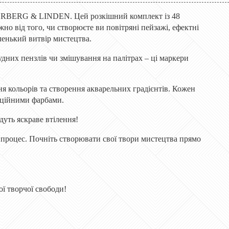
в NORBERG & LINDEN. Цей розкішний комплект із 48
жно від того, чи створюєте ви повітряні пейзажі, ефектні
ленький витвір мистецтва.
рудних
пензлів
чи змішування на палітрах – ці маркери
я кольорів та створення акварельних градієнтів. Кожен
диційними фарбами.
уть яскраве втілення!
оцес. Почніть створювати свої твори мистецтва прямо
ї творчої свободи!