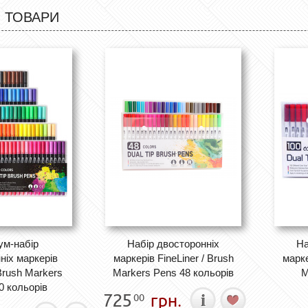
 ТОВАРИ
ум-набір
Набір двосторонніх
На
ніх маркерів
маркерів FineLiner / Brush
марке
 Brush Markers
Markers Pens 48 кольорів
M
0 кольорів
725
грн.
00