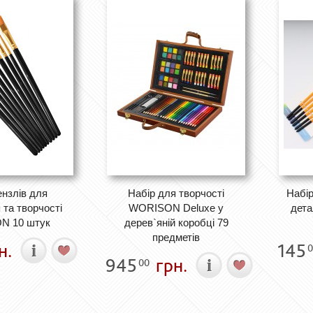
ензлів для
Набір для творчості
Набір
та творчості
WORISON Deluxe у
дета
N 10 штук
дерев`яній коробці 79
предметів
н.
145
0
945
грн.
00