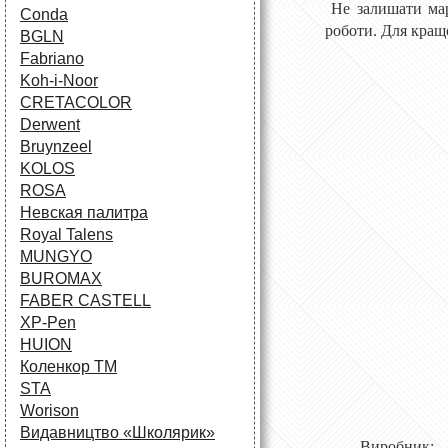
Не залишати мар
Conda
роботи. Для кращо
BGLN
Fabriano
Koh-i-Noor
CRETACOLOR
Derwent
Bruynzeel
KOLOS
ROSA
Невская палитра
Royal Talens
MUNGYO
BUROMAX
FABER CASTELL
XP-Pen
HUION
Коленкор ТМ
STA
Worison
Видавництво «Школярик»
Виробник: