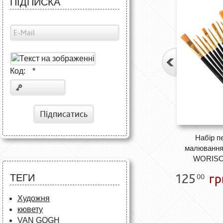
ПІДПИСКА
Код:
*
Підписатись
Набір п
малювання 
WORISO
125
гр
ТЕГИ
00
Художня
кювету
VAN GOGH