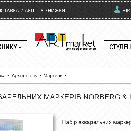
ОСТАВКА
/
АКЦІЇ ТА ЗНИЖКИ
ВІ
ЖНИКУ
СТУДЕН
нка
Архітектору
Маркери
ВАРЕЛЬНИХ МАРКЕРІВ NORBERG & L
Набір акварельних марке