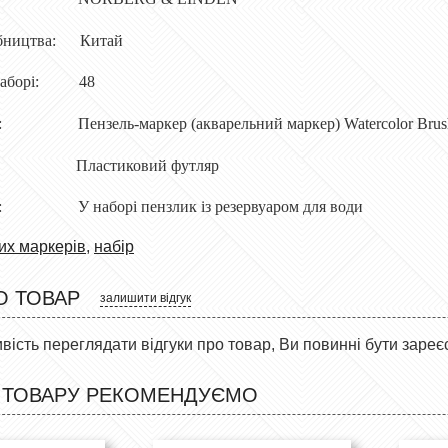
бництва:
Китай
наборі:
48
:
Пензель-маркер (акварельний маркер) Watercolor Brus
Пластиковий футляр
:
У наборі
пензлик
із резервуаром для води
их маркерів
,
набір
О ТОВАР
залишити відгук
ість переглядати відгуки про товар, Ви повинні бути зареє
 ТОВАРУ РЕКОМЕНДУЄМО