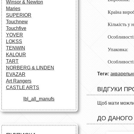
Winsor & Newton
Maries
Країна виро
SUPERIOR
Touchnew
Кількість у 
Touchfive
YOVER
Особливості
LOKSS
TENWIN
Упаковка:
KALOUR
TART
Особливості
NORBERG & LINDEN
Теги:
акварельн
EVAZAR
Art Rangers
CASTLE ARTS
ВІДГУКИ ПР
lbl_all_manufs
Щоб мати можлив
ДО ДАНОГО