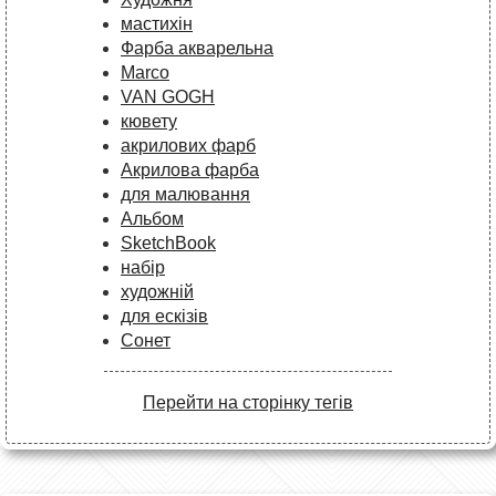
мастихін
Фарба акварельна
Marco
VAN GOGH
кювету
акрилових фарб
Акрилова фарба
для малювання
Альбом
SketchBook
набір
художній
для ескізів
Сонет
Перейти на сторінку тегів