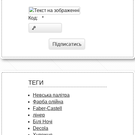
Код:
*
Підписатись
ТЕГИ
Невська палітра
Фарба олійна
Faber-Castell
лінер
Білі Ночі
Decola
Художня