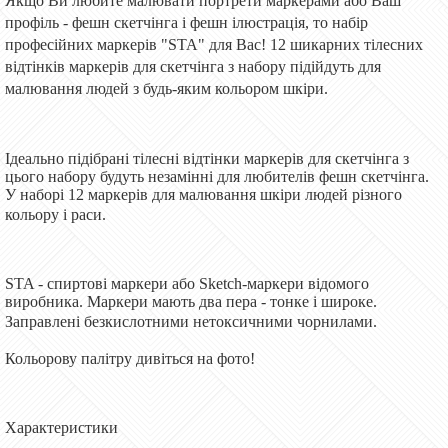
Якщо Ви любите малювати портрети маркерами або Ваш
профіль - фешн скетчінга і фешн ілюстрація, то набір
професійних маркерів "STA" для Вас! 12 шикарних тілесних
відтінків маркерів для скетчінга з набору підійдуть для
малювання людей з будь-яким кольором шкіри.
Ідеально підібрані тілесні відтінки маркерів для скетчінга з
цього набору будуть незамінні для любителів фешн скетчінга.
У наборі 12 маркерів для малювання шкіри людей різного
кольору і раси.
STA - спиртові маркери або Sketch-маркери відомого
виробника. Маркери мають два пера - тонке і широке.
Заправлені безкислотними нетоксичними чорнилами.
Кольорову палітру дивіться на фото!
Характеристики