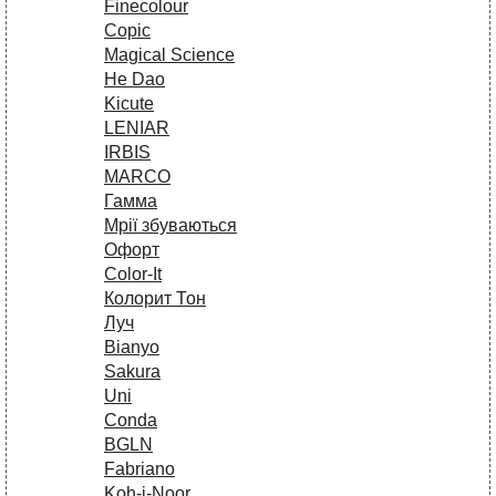
Finecolour
Copic
Magical Science
He Dao
Kicute
LENIAR
IRBIS
MARCO
Гамма
Мрії збуваються
Офорт
Сolor-It
Колорит Тон
Луч
Bianyo
Sakura
Uni
Conda
BGLN
Fabriano
Koh-i-Noor