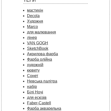
ТЕГИ
мастихін
Decola
Художня
Marco
для малювання
лінер
VAN GOGH
SketchBook
Акрилова фарба
Фарба олійна
художній
кювету
Сонет
Невська палітра
набір
Білі Ночі
для ескізів
Faber-Castell
Фарба акварельна