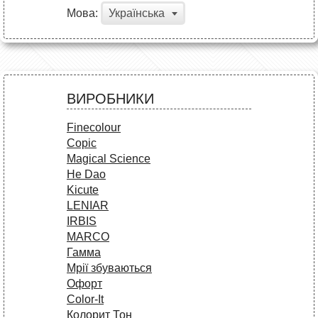
Мова:
Українська
ВИРОБНИКИ
Finecolour
Copic
Magical Science
He Dao
Kicute
LENIAR
IRBIS
MARCO
Гамма
Мрії збуваються
Офорт
Сolor-It
Колорит Тон