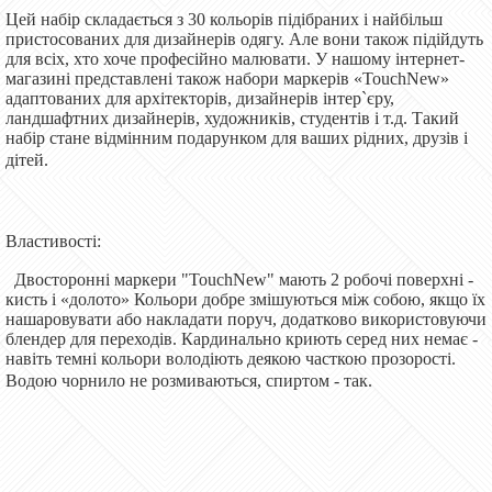
Цей набір складається з 30 кольорів підібраних і найбільш
пристосованих для дизайнерів одягу. Але вони також підійдуть
для всіх, хто хоче професійно малювати. У нашому інтернет-
магазині представлені також набори маркерів «TouchNew»
адаптованих для архітекторів, дизайнерів інтер`єру,
ландшафтних дизайнерів, художників, студентів і т.д. Такий
набір стане відмінним подарунком для ваших рідних, друзів і
дітей.
Властивості:
Двосторонні маркери "TouchNew" мають 2 робочі поверхні -
кисть і «долото» Кольори добре змішуються між собою, якщо їх
нашаровувати або накладати поруч, додатково використовуючи
блендер для переходів. Кардинально криють серед них немає -
навіть темні кольори володіють деякою часткою прозорості.
Водою чорнило не розмиваються, спиртом - так.