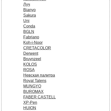
Луч
Bianyo
Sakura
Uni
Conda
BGLN
Fabriano
Koh-i-Noor
CRETACOLOR
Derwent
Bruynzeel
KOLOS
ROSA
Невская палитра
Royal Talens
MUNGYO
BUROMAX
FABER CASTELL
XP-Pen
HUION