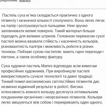
Виробник:
Maries
Пастель суха м`яка складається практично з одного
пігменту і незначної кількості сполучного. Вона легко лягає
на папір і розтушовується пальцями. Нею зручно
заповнювати великі поверхні. Такий матеріал більше
підходить для великих штрихів. Головною перевагою сухої
пастелі можна вважати стійкість і насиченість кольорів,
різноманітність палітри і можливість роботи в різних
техніках. Пейзажі сухою пастеллю мають гарні переходи і
півтони, а також особливу фактуру.
Суха художня пастель Maries відповідає всім вимогам
професійних художників. При виробництві пастелі
використовують сучасні технології та давні традиції.
Тонкий помел високоякісних світлостійких пігментів дає
незмінно відмінний результат в роботі. Висока
інтенсивність кожного кольору досягнута оптимальним
поєднанням органічних і неорганічних пігментів. Кольори
легко змішуються між собою і перекривають один одного.