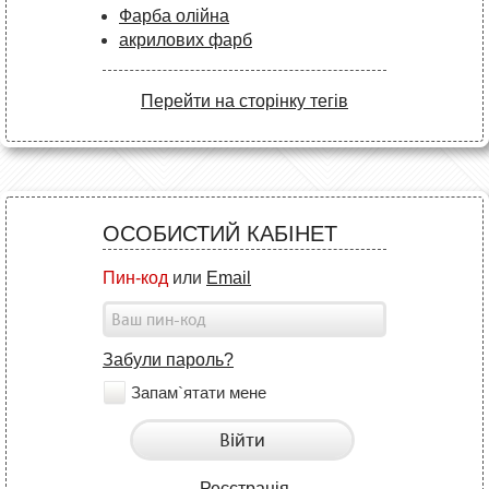
Фарба олійна
акрилових фарб
Перейти на сторінку тегів
ОСОБИСТИЙ КАБІНЕТ
Пин-код
или
Email
Забули пароль?
Запам`ятати мене
Війти
Реєстрація