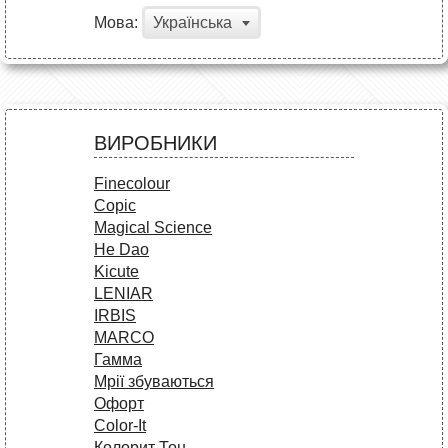
Мова:
Українська
ВИРОБНИКИ
Finecolour
Copic
Magical Science
He Dao
Kicute
LENIAR
IRBIS
MARCO
Гамма
Мрії збуваються
Офорт
Сolor-It
Колорит Тон