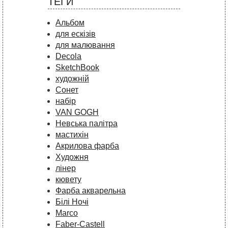
ТЕГИ
Альбом
для ескізів
для малювання
Decola
SketchBook
художній
Сонет
набір
VAN GOGH
Невська палітра
мастихін
Акрилова фарба
Художня
лінер
кювету
Фарба акварельна
Білі Ночі
Marco
Faber-Castell