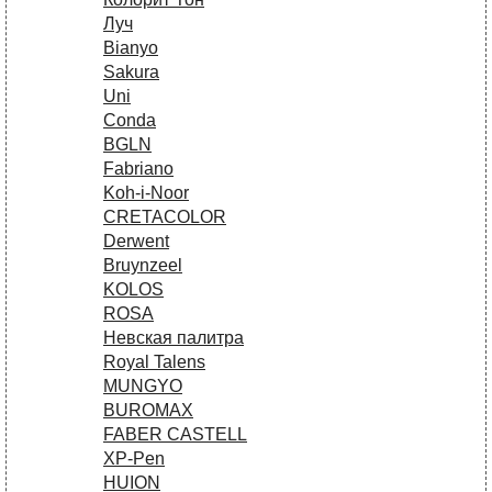
Луч
Bianyo
Sakura
Uni
Conda
BGLN
Fabriano
Koh-i-Noor
CRETACOLOR
Derwent
Bruynzeel
KOLOS
ROSA
Невская палитра
Royal Talens
MUNGYO
BUROMAX
FABER CASTELL
XP-Pen
HUION