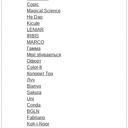
Copic
Magical Science
He Dao
Kicute
LENIAR
IRBIS
MARCO
Гамма
Мрії збуваються
Офорт
Сolor-It
Колорит Тон
Луч
Bianyo
Sakura
Uni
Conda
BGLN
Fabriano
Koh-i-Noor