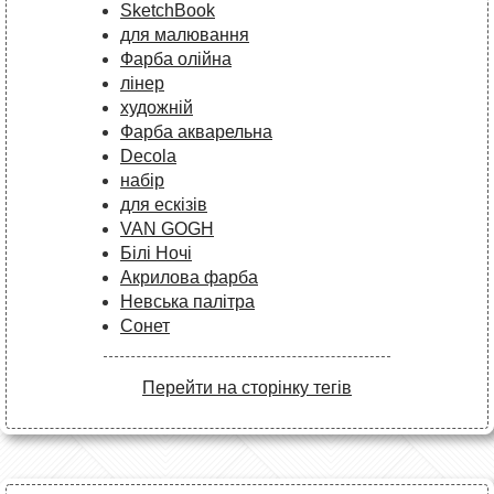
SketchBook
для малювання
Фарба олійна
лінер
художній
Фарба акварельна
Decola
набір
для ескізів
VAN GOGH
Білі Ночі
Акрилова фарба
Невська палітра
Сонет
Перейти на сторінку тегів