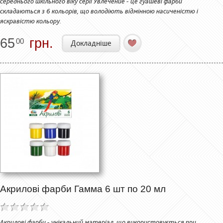
середнього шкільного віку серії Увлечение - це гуашеві фарби
складаються з 6 кольорів, що володіють відмінною насиченістю і
яскравістю кольору.
65
грн.
00
Докладніше
Акрилові фарби Гамма 6 шт по 20 мл
Акрилові фарби - унікальний матеріал, що використовується при