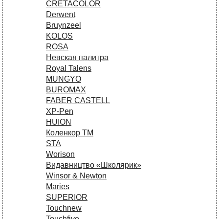
CRETACOLOR
Derwent
Bruynzeel
KOLOS
ROSA
Невская палитра
Royal Talens
MUNGYO
BUROMAX
FABER CASTELL
XP-Pen
HUION
Коленкор ТМ
STA
Worison
Видавництво «Школярик»
Winsor & Newton
Maries
SUPERIOR
Touchnew
Touchfive