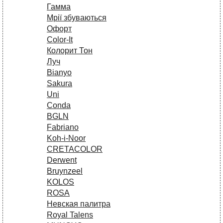
Гамма
Мрії збуваються
Офорт
Сolor-It
Колорит Тон
Луч
Bianyo
Sakura
Uni
Conda
BGLN
Fabriano
Koh-i-Noor
CRETACOLOR
Derwent
Bruynzeel
KOLOS
ROSA
Невская палитра
Royal Talens