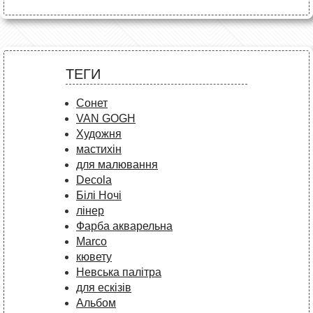
ТЕГИ
Сонет
VAN GOGH
Художня
мастихін
для малювання
Decola
Білі Ночі
лінер
Фарба акварельна
Marco
кювету
Невська палітра
для ескізів
Альбом