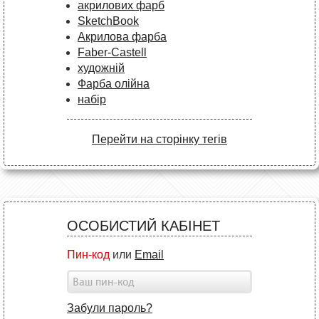
акрилових фарб
SketchBook
Акрилова фарба
Faber-Castell
художній
Фарба олійна
набір
Перейти на сторінку тегів
ОСОБИСТИЙ КАБІНЕТ
Пин-код
или
Email
Забули пароль?