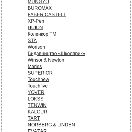
MUNGYO
BUROMAX
FABER CASTELL
XP-Pen
HUION
Коленкор ТМ
STA
Worison
Видавництво «Школярик»
Winsor & Newton
Maries
SUPERIOR
Touchnew
Touchfive
YOVER
LOKSS
TENWIN
KALOUR
TART
NORBERG & LINDEN
EVAZAR