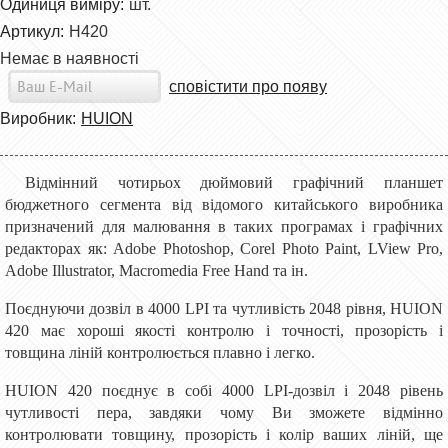
Одиниця виміру:
шт.
Артикул:
H420
Немає в наявності
сповістити про появу
Виробник:
HUION
Відмінний чотирьох дюймовий графічний планшет
бюджетного сегмента від відомого китайського виробника
призначений для малювання в таких програмах і графічних
редакторах як: Adobe Photoshop, Corel Photo Paint, LView Pro,
Adobe Illustrator, Macromedia Free Hand та ін.
Поєднуючи дозвіл в 4000 LPI та чутливість 2048 рівня, HUION
420 має хороші якості контролю і точності, прозорість і
товщина ліній контролюється плавно і легко.
HUION 420 поєднує в собі 4000 LPI-дозвіл і 2048 рівень
чутливості пера, завдяки чому Ви зможете відмінно
контролювати товщину, прозорість і колір ваших ліній, ще