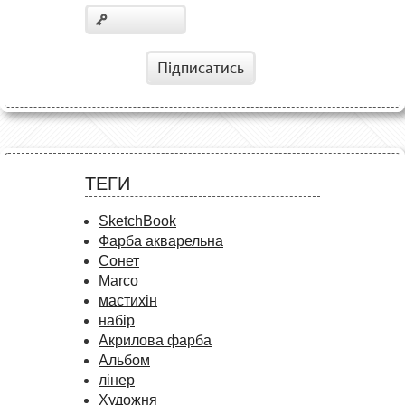
Підписатись
ТЕГИ
SketchBook
Фарба акварельна
Сонет
Marco
мастихін
набір
Акрилова фарба
Альбом
лінер
Художня