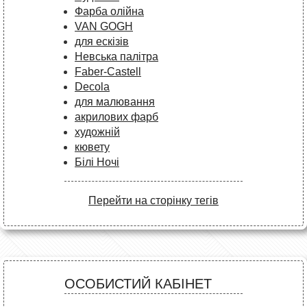
Фарба олійна
VAN GOGH
для ескізів
Невська палітра
Faber-Castell
Decola
для малювання
акрилових фарб
художній
кювету
Білі Ночі
Перейти на сторінку тегів
ОСОБИСТИЙ КАБІНЕТ