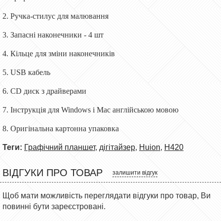
2. Ручка-стилус для малювання
3. Запасні наконечники - 4 шт
4. Кільце для зміни наконечників
5. USB кабель
6. CD диск з драйверами
7. Інструкція для Windows і Mac англійською мовою
8. Оригінальна картонна упаковка
Теги:
Графічний планшет
,
дігітайзер
,
Huion
,
H420
ВІДГУКИ ПРО ТОВАР
залишити відгук
Щоб мати можливість переглядати відгуки про товар, Ви
повинні бути зареєстровані.