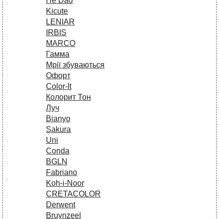
He Dao
Kicute
LENIAR
IRBIS
MARCO
Гамма
Мрії збуваються
Офорт
Сolor-It
Колорит Тон
Луч
Bianyo
Sakura
Uni
Conda
BGLN
Fabriano
Koh-i-Noor
CRETACOLOR
Derwent
Bruynzeel