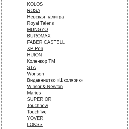
KOLOS
ROSA
Невская палитра
Royal Talens
MUNGYO
BUROMAX
FABER CASTELL
XP-Pen
HUION
Коленкор ТМ
STA
Worison
Видавництво «Школярик»
Winsor & Newton
Maries
SUPERIOR
Touchnew
Touchfive
YOVER
LOKSS