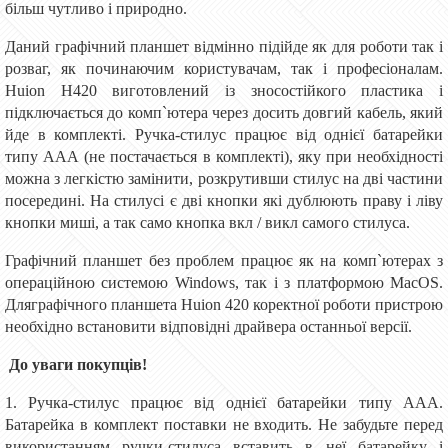
більш чутливо і природно.
Даний графічний планшет відмінно підійде як для роботи так і
розваг, як починаючим користувачам, так і професіоналам.
Huion H420 виготовлений із зносостійкого пластика і
підключається до комп`ютера через досить довгий кабель, який
йде в комплекті. Ручка-стилус працює від однієї батарейки
типу ААА (не постачається в комплекті), яку при необхідності
можна з легкістю замінити, розкрутивши стилус на дві частини
посередині. На стилусі є дві кнопки які дублюють праву і ліву
кнопки миші, а так само кнопка вкл / викл самого стилуса.
Графічний планшет без проблем працює як на комп`ютерах з
операційною системою Windows, так і з платформою MacOS.
Дляграфічного планшета Huion 420 коректної роботи пристрою
необхідно встановити відповідні драйвера останньої версії.
До уваги покупців!
1. Ручка-стилус працює від однієї батарейки типу ААА.
Батарейка в комплект поставки не входить. Не забудьте перед
використанням ручки-стилуса вставить в неї батарейку і