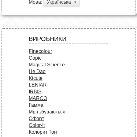
Мова:
Українська
ВИРОБНИКИ
Finecolour
Copic
Magical Science
He Dao
Kicute
LENIAR
IRBIS
MARCO
Гамма
Мрії збуваються
Офорт
Сolor-It
Колорит Тон