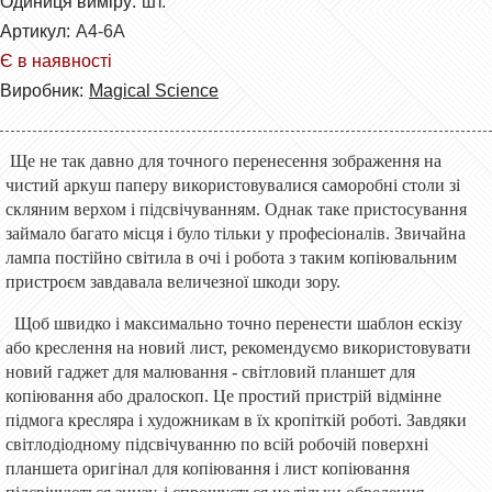
Одиниця виміру:
шт.
Артикул:
A4-6A
Є в наявності
Виробник:
Magical Science
Ще не так давно для точного перенесення зображення на
чистий аркуш паперу використовувалися саморобні столи зі
скляним верхом і підсвічуванням. Однак таке пристосування
займало багато місця і було тільки у професіоналів. Звичайна
лампа постійно світила в очі і робота з таким копіювальним
пристроєм завдавала величезної шкоди зору.
Щоб швидко і максимально точно перенести шаблон ескізу
або креслення на новий лист, рекомендуємо використовувати
новий гаджет для малювання - світловий планшет для
копіювання або дралоскоп. Це простий пристрій відмінне
підмога кресляра і художникам в їх кропіткій роботі. Завдяки
світлодіодному підсвічуванню по всій робочій поверхні
планшета оригінал для копіювання і лист копіювання