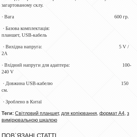
загартованому склу.
· Вага 600 гр.
· Базова комплектація:
планшет, USB-кабель
· Вихідна напруга: 5 V /
2А
· Вхідний напруги для адаптера: 100-
240 V
· Довжина USB-кабелю 150
см.
· Зроблено в Китаї
Теги:
Світловий планшет
,
для копіювання
,
формат А4
,
з
вимірювальною шкалою
ПОВ`ЯЗАНІ СТАТТІ