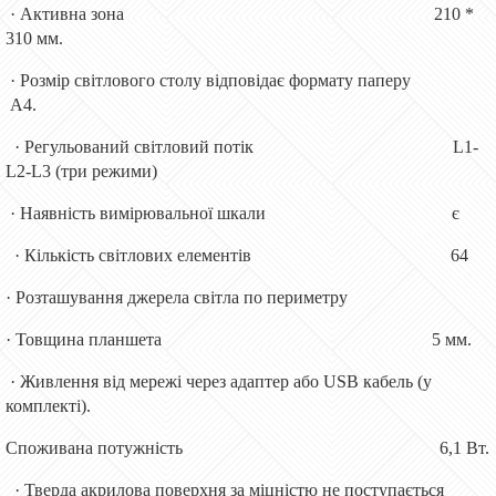
· Активна зона 210 *
310 мм.
· Розмір світлового столу відповідає формату паперу
А4.
· Регульований світловий потік L1-
L2-L3 (три режими)
· Наявність вимірювальної шкали є
· Кількість світлових елементів 64
· Розташування джерела світла по периметру
· Товщина планшета 5 мм.
· Живлення від мережі через адаптер або USB кабель (у
комплекті).
Споживана потужність 6,1 Вт.
· Тверда акрилова поверхня за міцністю не поступається