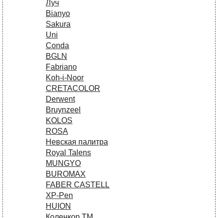
Луч
Bianyo
Sakura
Uni
Conda
BGLN
Fabriano
Koh-i-Noor
CRETACOLOR
Derwent
Bruynzeel
KOLOS
ROSA
Невская палитра
Royal Talens
MUNGYO
BUROMAX
FABER CASTELL
XP-Pen
HUION
Коленкор ТМ