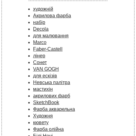
художній
Акрилова фарба
набір
Decola
для малювання
Marco
Faber-Castell
лінер
Сонет
VAN GOGH
для ескізів
Невська палітра
мастихін
акрилових фарб
SketchBook
Фарба акварельна
Художня
кювету
Фарба олійна
Білі Ночі