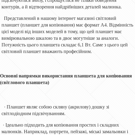
підсвічуються знизу, і спрощується не тільки обведення
контурів, а й відтворення найдрібніших деталей малюнка.
Представлений в нашому інтернет магазині світловий
планшет (планшет для копіювання) має формат А4. Відмінність
цієї моделі від інших моделей в тому, що цей планшет має
вимірювальною шкалою та в двоє могутніше за аналоги.
Потужність цього планшета складає 6,1 Вт. Саме з цього цей
світловий планшет вважають професійним.
Основні напрямки використання планшета для копіювання
(світлового планшета)
· Планшет являє собою скляну (акрилову) дошку зі
світлодіодним підсвічуванням.
· Ідеально підходить для копіювання простих і складних
малюнків. Наприклад, портрети, пейзажі, міські замальовки і