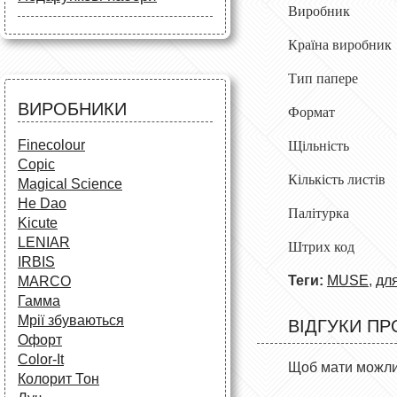
Маркери
Виробник 
Олівці
Олівці
Фарби та пензлі
Все для креслення
Фарби та пензлі
Країна виробн
Все для креслення
Аксесуари для студентів
Маркери та фломастери
Все для творчості
Тип паперe д
Різне
Олівці та фломастери
ВИРОБНИКИ
Формат
Аксесуари для школярів
Finecolour
Щільність 
Copic
Кількість лис
Magical Science
He Dao
Палітурка б
Kicute
LENIAR
Штрих код 4
IRBIS
Теги:
MUSE
,
для
MARCO
Гамма
Мрії збуваються
ВІДГУКИ ПР
Офорт
Сolor-It
Щоб мати можлив
Колорит Тон