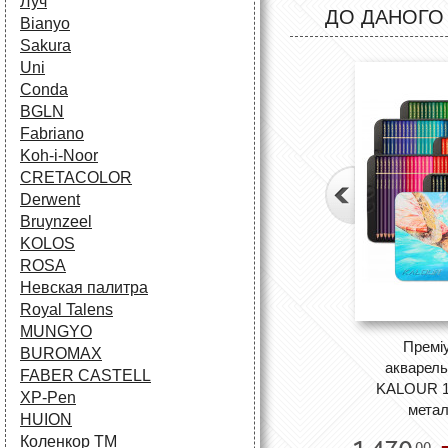
Луч
ДО ДАНОГО
Bianyo
Sakura
Uni
Conda
BGLN
Fabriano
Koh-i-Noor
CRETACOLOR
Derwent
Bruynzeel
KOLOS
ROSA
Невская палитра
Royal Talens
MUNGYO
Преміу
BUROMAX
акварель
FABER CASTELL
KALOUR 12
XP-Pen
метал
HUION
Коленкор ТМ
00