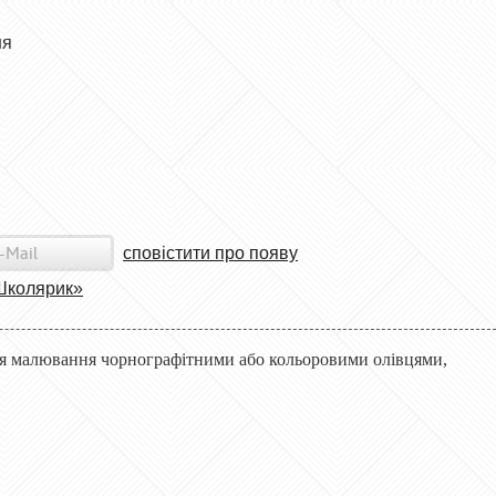
ня
сповістити про появу
Школярик»
 для малювання чорнографітними або кольоровими олівцями,