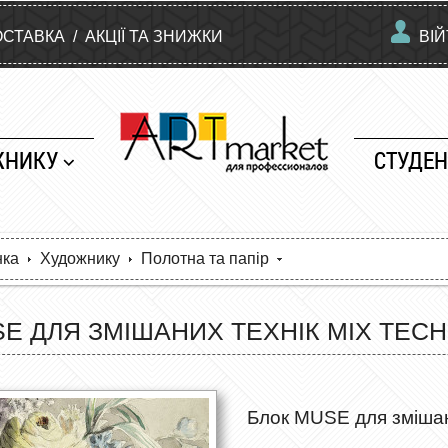
ОСТАВКА
/
АКЦІЇ ТА ЗНИЖКИ
ВІ
ЖНИКУ
СТУДЕН
нка
Художнику
Полотна та папір
E ДЛЯ ЗМІШАНИХ ТЕХНІК MIX TECHNI
Блок MUSE для змішани