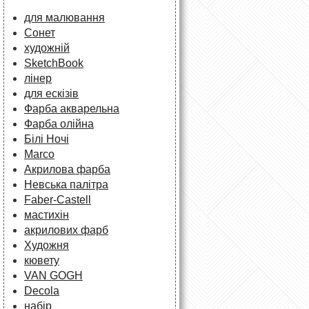
для малювання
Сонет
художній
SketchBook
лінер
для ескізів
Фарба акварельна
Фарба олійна
Білі Ночі
Marco
Акрилова фарба
Невська палітра
Faber-Castell
мастихін
акрилових фарб
Художня
кювету
VAN GOGH
Decola
набір