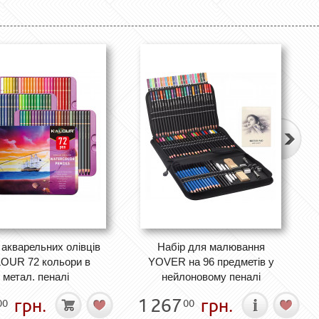
 акварельних олівців
Набір для малювання
OUR 72 кольори в
YOVER на 96 предметів у
метал. пеналі
нейлоновому пеналі
грн.
1 267
грн.
00
00