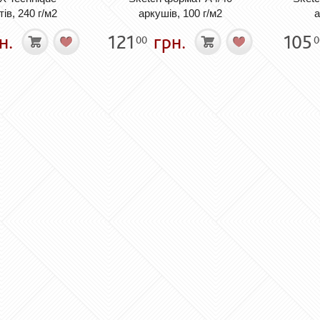
ів, 240 г/м2
аркушів, 100 г/м2
а
н.
121
грн.
105
00
0