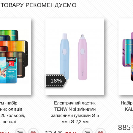
 ТОВАРУ РЕКОМЕНДУЄМО
-18%
м -набір
Електричний ластик
Набір
них олівців
TENWIN зі змінними
KAL
0 кольорів,
запасними гумками Ø 5
. пеналі
мм і Ø 2,3 мм
885
00