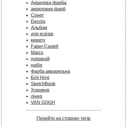
Акрилова фарба
акрилових фарб
Сонет
Decola
Альбом
для ескізів
кювету
Faber-Castell
Marco
художній
набір
Фарба акварельна
Білі Ночі
SketchBook
Художня
лінер
VAN GOGH
Перейти на сторінку тегів