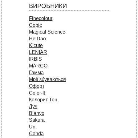
ВИРОБНИКИ
Finecolour
Copic
Magical Science
He Dao
Kicute
LENIAR
IRBIS
MARCO
Гамма
Мрії збуваються
Офорт
Сolor-It
Колорит Тон
Луч
Bianyo
Sakura
Uni
Conda