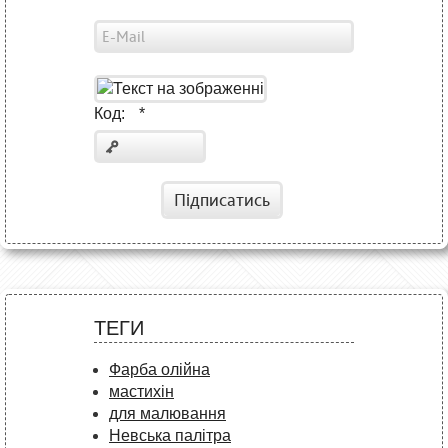
Код:
*
Підписатись
ТЕГИ
Фарба олійна
мастихін
для малювання
Невська палітра