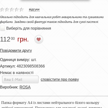
відгуки
Ідеально підходить для навчальних робіт акварельними та гуашевими
фарбами. Завдяки своїй фактурі також підходить для сухої пастелі.
Виберіть для порівняння
112
грн.
00
Повідомити другу
Одиниця виміру:
шт.
Артикул:
4823098508366
Немає в наявності
сповістити про появу
Виробник:
ROSA
Папка формату А4 із листами нейтрального білого кольору
дрібної зернистості. Призначена для акварелі, гуаші, темпера,