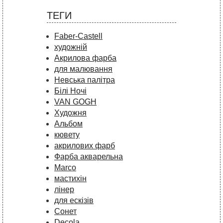
ТЕГИ
Faber-Castell
художній
Акрилова фарба
для малювання
Невська палітра
Білі Ночі
VAN GOGH
Художня
Альбом
кювету
акрилових фарб
Фарба акварельна
Marco
мастихін
лінер
для ескізів
Сонет
Decola