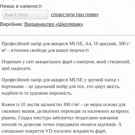
Немає в наявності
сповістити про появу
Виробник:
Видавництво «Школярик»
Професійний папір для акварелі MUSE, A4, 10 аркушів, 300 г/
м² – втілення свободи для вашої творчості
Пориньте у світ акварельних фарб з папером, який створений,
щоб надихати.
Професійний папір для акварелі MUSE у зручній папці з
бортиками – це ідеальний вибір для тих, хто цінує якість,
надійність та художню виразність.
Кожен із 10 листів щільністю 300 г/м² – це міцна основа для
сміливих мазків, делікатних переходів та насичених колірних
рішень. Гладка текстура забезпечує бездоганне ковзання
пензлів та дозволяє точно передавати нюанси відтінків. А
спеціальне покриття VD посилює яскравість фарб,