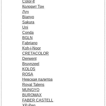
Сolor-It
Колорит Тон
Луч
Bianyo
Sakura
Uni
Conda
BGLN
Fabriano
Koh-i-Noor
CRETACOLOR
Derwent
Bruynzeel
KOLOS
ROSA
Невская палитра
Royal Talens
MUNGYO
BUROMAX
FABER CASTELL
XP-Pen