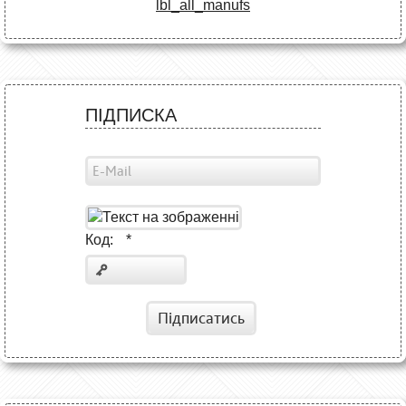
lbl_all_manufs
ПІДПИСКА
Код:
*
Підписатись