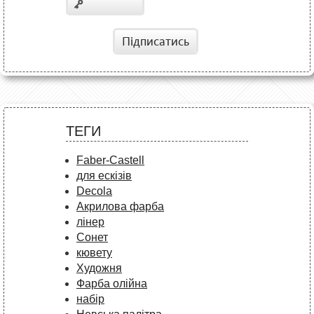
Підписатись
ТЕГИ
Faber-Castell
для ескізів
Decola
Акрилова фарба
лінер
Сонет
кювету
Художня
Фарба олійна
набір