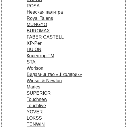
ROSA
Невская палитра
Royal Talens
MUNGYO
BUROMAX
FABER CASTELL
XP-Pen
HUION
Коленкор ТМ
STA
Worison
Видавництво «Школярик»
Winsor & Newton
Maries
SUPERIOR
Touchnew
Touchfive
YOVER
LOKSS
TENWIN