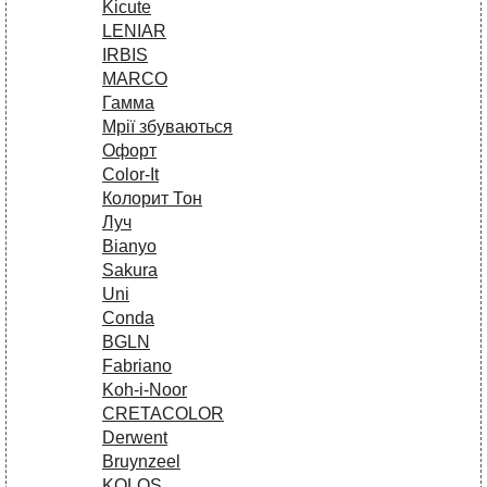
Kicute
LENIAR
IRBIS
MARCO
Гамма
Мрії збуваються
Офорт
Сolor-It
Колорит Тон
Луч
Bianyo
Sakura
Uni
Conda
BGLN
Fabriano
Koh-i-Noor
CRETACOLOR
Derwent
Bruynzeel
KOLOS