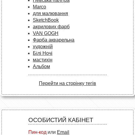
Невська палітра
Marco
для малювання
SketchBook
акрилових фарб
VAN GOGH
Фарба акварельна
художній
Білі Ночі
мастихін
Альбом
Перейти на сторінку тегів
ОСОБИСТИЙ КАБІНЕТ
Пин-код
или
Email