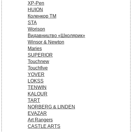
XP-Pen
HUION
Коленкор ТМ
STA
Worison
Видавництво «Школярик»
Winsor & Newton
Maries
SUPERIOR
Touchnew
Touchfive
YOVER
LOKSS
TENWIN
KALOUR
TART
NORBERG & LINDEN
EVAZAR
Art Rangers
CASTLE ARTS