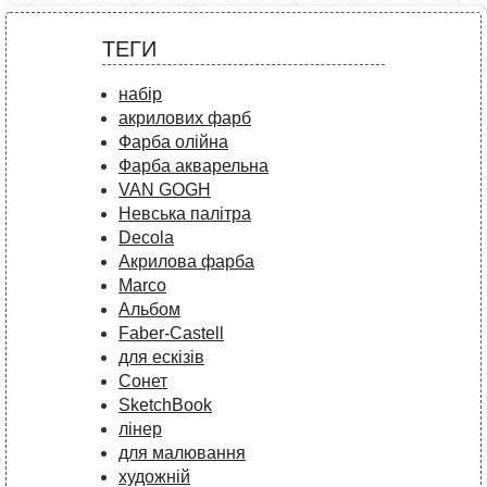
ТЕГИ
набір
акрилових фарб
Фарба олійна
Фарба акварельна
VAN GOGH
Невська палітра
Decola
Акрилова фарба
Marco
Альбом
Faber-Castell
для ескізів
Сонет
SketchBook
лінер
для малювання
художній