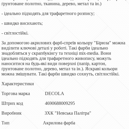
ґрунтоване полотно, тканина, дерево, метал та ін.)
- ідеально підходять для трафаретного розпису;
- швидко висихають;
- світлостійкі.
За допомогою акрилових фарб-спреїв кольору "Бірюза" можна
виділити ключові деталі у роботі. Такі фарби ідеально
знадобляться у скрапбукінгу та техніці mix-media. Вони
ідеально підходять для трафаретного живопису, можуть
наноситися на будь-які види поверхні (папір, картон,
ґрунтоване полотно, дерево, метал та ін.). Яскраві кольори
можна змішувати. Такі фарби швидко сохнуть, світлостійкі.
Характеристики
Торгова марка DECOLA
Штрих код 4690688009295
Виробник ЗХК "Невська Палітра"
Тип Акрилова фарба