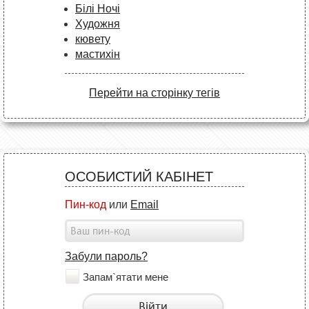
Білі Ночі
Художня
кювету
мастихін
Перейти на сторінку тегів
ОСОБИСТИЙ КАБІНЕТ
Пин-код
или
Email
Забули пароль?
Запам`ятати мене
Війти