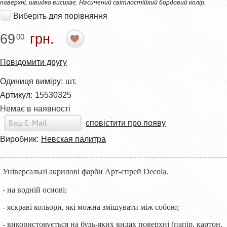
поверхні, швидко висихає. Насичений світлостійкий бордовий колір.
Виберіть для порівняння
69
грн.
00
Повідомити другу
Одиниця виміру:
шт.
Артикул:
15530325
Немає в наявності
сповістити про появу
Виробник:
Невская палитра
Універсальні акрилові фарби Арт-спрей Decola.
- на водній основі;
- яскраві кольори, які можна змішувати між собою;
- використовується на будь-яких видах поверхні (папір, картон,