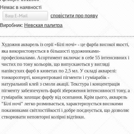
Немає в наявності
сповістити про появу
Виробник:
Невская палитра
Художня акварель із серії «Білі ночі» - це фарба високої якості,
яка використовується в більшості художниками-
професіоналами. Асортимент включає в себе 55 інтенсивних і
чистих по тону кольорів, що випускаються у вигляді
напівсухих фарб в кюветах по 2,5 мл. У складі акварелі:
тонкорозтерті, концентровані пігменти і гуміарабік -
натуральний клей з смоли акації. Текстура і концентрація
пігменту забезпечують фарбі збереження інтенсивності тону, а
гуміарабік захищає фарбу від осипання. Крім цього, акварель
"Білі ночі" легко розмивається, характеризується високими
показниками світлостійкості і добре поєднується, що дозволяє
створювати неповторні колірні відтінки.