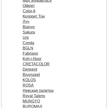
Мрії збуваються
Офорт
Сolor-It
Колорит Тон
Луч
Bianyo
Sakura
Uni
Conda
BGLN
Fabriano
Koh-i-Noor
CRETACOLOR
Derwent
Bruynzeel
KOLOS
ROSA
Невская палитра
Royal Talens
MUNGYO
BUROMAX