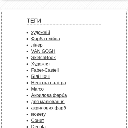
ТЕГИ
художній
Фарба олійна
лінер
VAN GOGH
SketchBook
Художня
Faber-Castell
Білі Ночі
Невська палітра
Marco
Акрилова фарба
для малювання
акрилових фарб
кювету
Сонет
Decola