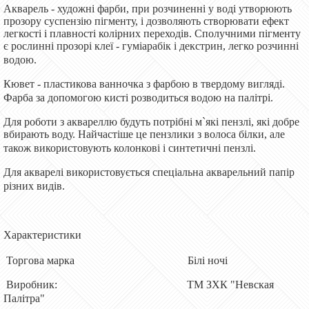
Акварель - художні фарби, при розчиненні у воді утворюють
прозору суспензію пігменту, і дозволяють створювати ефект
легкості і плавності колірних переходів. Сполучними пігменту
є рослинні прозорі клеї - гуміарабік і декстрин, легко розчинні
водою.
Кювет - пластикова ванночка з фарбою в твердому вигляді.
Фарба за допомогою кисті розводиться водою на палітрі.
Для роботи з аквареллю будуть потрібні м`які пензлі, які добре
вбирають воду. Найчастіше це пензлики з волоса білки, але
також використовують колонкові і синтетичні пензлі.
Для акварелі використовується спеціальна акварельний папір
різних видів.
Характеристики
Торгова марка Білі ночі
Виробник: ТМ ЗХК "Невская
Палітра"