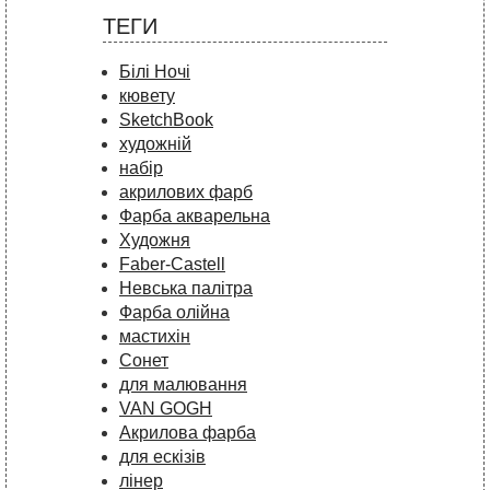
ТЕГИ
Білі Ночі
кювету
SketchBook
художній
набір
акрилових фарб
Фарба акварельна
Художня
Faber-Castell
Невська палітра
Фарба олійна
мастихін
Сонет
для малювання
VAN GOGH
Акрилова фарба
для ескізів
лінер