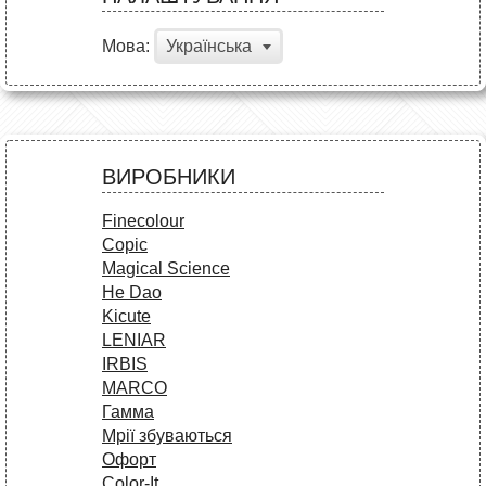
Мова:
Українська
ВИРОБНИКИ
Finecolour
Copic
Magical Science
He Dao
Kicute
LENIAR
IRBIS
MARCO
Гамма
Мрії збуваються
Офорт
Сolor-It