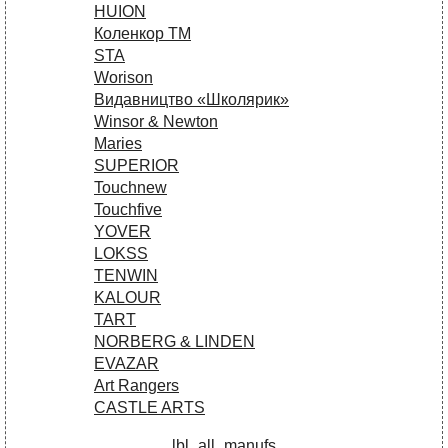
HUION
Коленкор ТМ
STA
Worison
Видавництво «Школярик»
Winsor & Newton
Maries
SUPERIOR
Touchnew
Touchfive
YOVER
LOKSS
TENWIN
KALOUR
TART
NORBERG & LINDEN
EVAZAR
Art Rangers
CASTLE ARTS
lbl_all_manufs