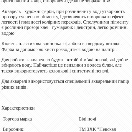
оригінальний колір, створюючи ідеальне зображення!
Акварель - художні фарби, при розчиненні у воді утворюють
прозору суспензію пігменту, і дозволяють створювати ефект
легкості і плавності колірних переходів. Сполучними пігменту
є рослинні прозорі клеї - гуміарабік і декстрин, легко розчинні
водою.
Кювет - пластикова ванночка з фарбою в твердому вигляді.
Фарба за допомогою кисті розводиться водою на палітрі.
Для роботи з аквареллю будуть потрібні м`які пензлі, які добре
вбирають воду. Найчастіше це пензлики з волоса білки, але
також використовують колонкові і синтетичні пензлі.
Для акварелі використовується спеціальний акварельний папір
різних видів.
Характеристики
Торгова марка Білі ночі
Виробник: ТМ ЗХК "Невская