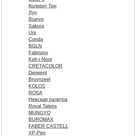
Колорит Тон
Луч
Bianyo
Sakura
Uni
Conda
BGLN
Fabriano
Koh-i-Noor
CRETACOLOR
Derwent
Bruynzeel
KOLOS
ROSA
Невская палитра
Royal Talens
MUNGYO
BUROMAX
FABER CASTELL
XP-Pen