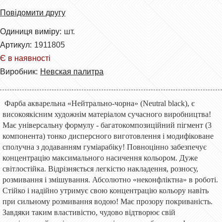
Повідомити другу
Одиниця виміру:
шт.
Артикул:
1911805
Є в наявності
Виробник:
Невская палитра
Фарба акварельна «Нейтрально-чорна» (Neutral black), є
високоякісним художнім матеріалом сучасного виробництва!
Має універсальну формулу - багатокомпозиційний пігмент (3
компонента) тонко дисперсного виготовлення і модифіковане
сполучна з додаванням гуміарабіку! Повноцінно забезпечує
концентрацію максимального насичення кольором. Дуже
світлостійка. Відрізняється легкістю накладення, розносу,
розмивання і змішування. Абсолютно «неконфліктна» в роботі.
Стійко і надійно утримує свою концентрацію кольору навіть
при сильному розмивання водою! Має прозору покриваність.
Завдяки таким властивістю, чудово відтворює свій