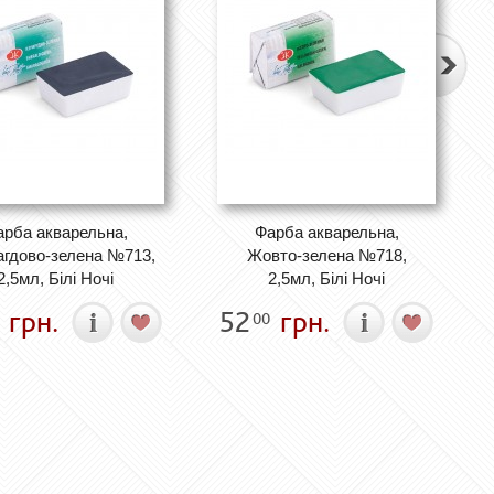
рба акварельна,
Фарба акварельна,
гдово-зелена №713,
Жовто-зелена №718,
2,5мл, Білі Ночі
2,5мл, Білі Ночі
грн.
52
грн.
00