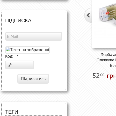
ПІДПИСКА
Фарба а
Код:
*
Оливкова 
Біл
52
грн
00
Підписатись
ТЕГИ