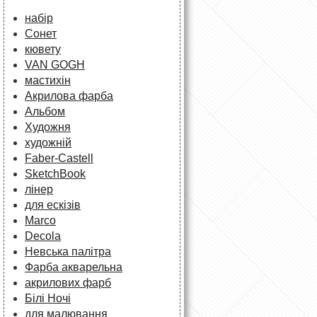
набір
Сонет
кювету
VAN GOGH
мастихін
Акрилова фарба
Альбом
Художня
художній
Faber-Castell
SketchBook
лінер
для ескізів
Marco
Decola
Невська палітра
Фарба акварельна
акрилових фарб
Білі Ночі
для малювання