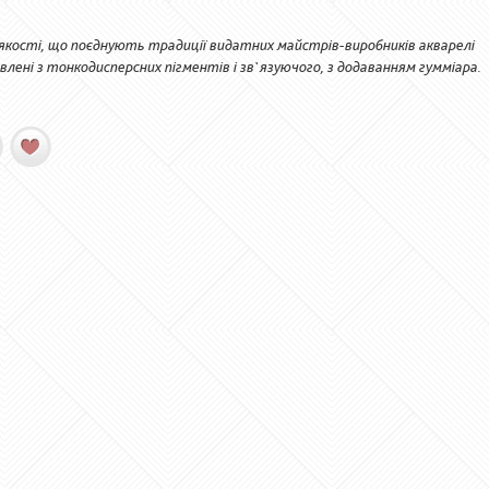
ї якості, що поєднують традиції видатних майстрів-виробників акварелі
лені з тонкодисперсних пігментів і зв`язуючого, з додаванням гумміара.