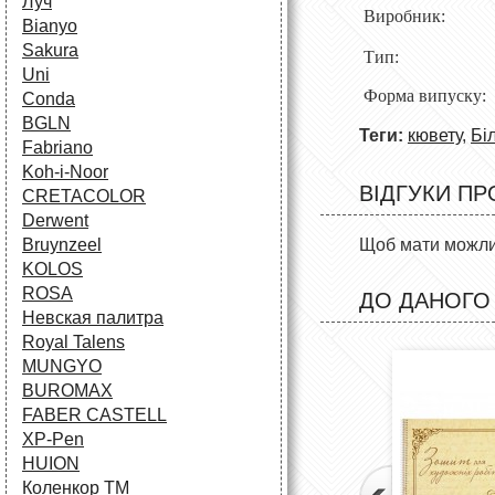
Луч
Виробник:
Bianyo
Sakura
Тип: 
Uni
Форма в
Conda
BGLN
Теги:
кювету
,
Біл
Fabriano
Koh-i-Noor
ВІДГУКИ ПР
CRETACOLOR
Derwent
Щоб мати можлив
Bruynzeel
KOLOS
ROSA
ДО ДАНОГО
Невская палитра
Royal Talens
MUNGYO
BUROMAX
FABER CASTELL
XP-Pen
HUION
Коленкор ТМ