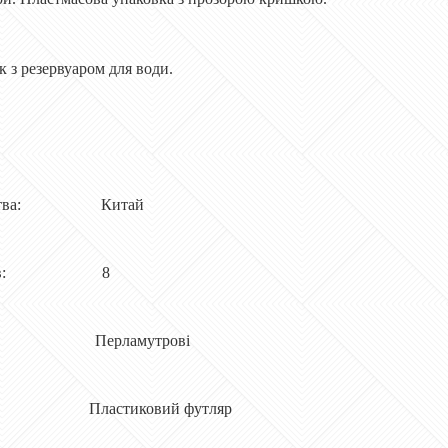
к з резервуаром для води.
бництва: Китай
ольорів: 8
ті: Перламутрові
 Пластиковий футляр