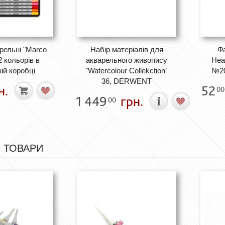
рельні "Marco
Набір матеріалів для
Фа
2 кольорів в
акварельного живопису
Неа
ій коробці
"Watercolour Collekction`
№20
36, DERWENT
н.
52
00
1 449
грн.
00
 ТОВАРИ