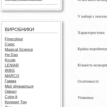
Маркери
Олівці
Олівці
Фарби та пензлі
Все для креслення
Фарби та пензлі
Все для креслення
Аксесуари для студентів
У наборі є пензли
Маркери та фломастери
Все для творчості
Різне
Олівці та фломастери
ВИРОБНИКИ
Аксесуари для школярів
Характеристики
Finecolour
Copic
Країна виро
Magical Science
He Dao
Kicute
Кількість к
LENIAR
IRBIS
MARCO
Гамма
Особливос
Мрії збуваються
Офорт
Сolor-It
Упаковка:
Колорит Тон