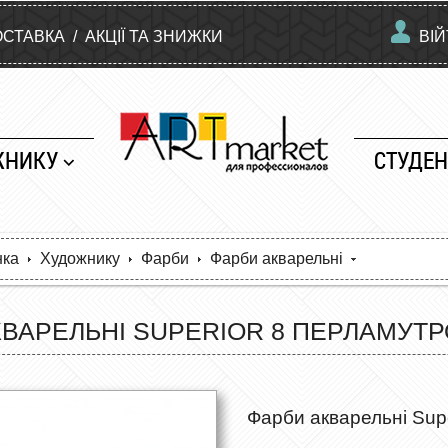
ОСТАВКА
/
АКЦІЇ ТА ЗНИЖКИ
ВІ
ЖНИКУ
СТУДЕН
нка
Художнику
Фарби
Фарби акварельні
ВАРЕЛЬНІ SUPERIOR 8 ПЕРЛАМУТР
Фарби акварельні Supe