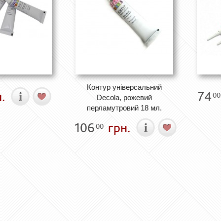
Контур універсальний
.
74
00
Decola, рожевий
перламутровий 18 мл.
106
грн.
00