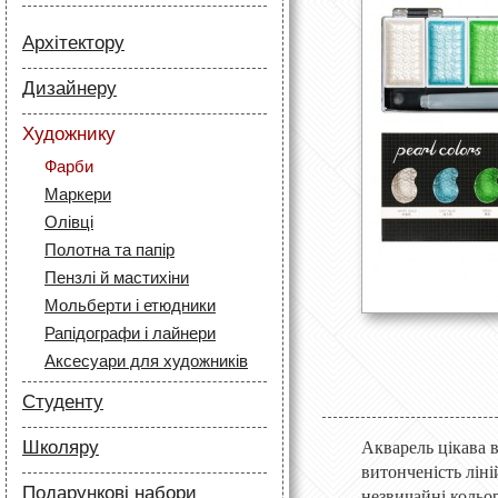
Архітектору
Папір
Дизайнеру
Лайнери
Папір
Маркери
Художнику
Олівці
Олівці
Фарби
Скетч маркери
Аксесуари для архітекторів
Маркери
Лайнери (рапідографи)
Олівці
Аксесуари для дизайнерів
Полотна та папір
Пензлі й мастихіни
Мольберти і етюдники
Рапідографи і лайнери
Аксесуари для художників
Студенту
Папір
Школяру
Акварель цікава в
Лайнери
витонченість лін
Папір
Маркери
Подарункові набори
незвичайні кольо