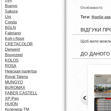
Луч
Bianyo
Особливості: 
Sakura
Uni
Теги:
Фарби акв
Conda
BGLN
ВІДГУКИ ПР
Fabriano
Koh-i-Noor
Щоб мати можлив
CRETACOLOR
Derwent
ДО ДАНОГО
Bruynzeel
KOLOS
ROSA
Невская палитра
Royal Talens
MUNGYO
BUROMAX
FABER CASTELL
XP-Pen
HUION
Коленкор ТМ