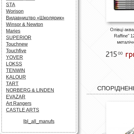
STA
Worison
Видавництво «Школярик»
Winsor & Newton
Олівці аква
Maries
Raffine" 1
SUPERIOR
металічн
Touchnew
Touchfive
215
гр
00
YOVER
LOKSS
TENWIN
KALOUR
TART
СПОРІДНЕНІ
NORBERG & LINDEN
EVAZAR
Art Rangers
CASTLE ARTS
lbl_all_manufs