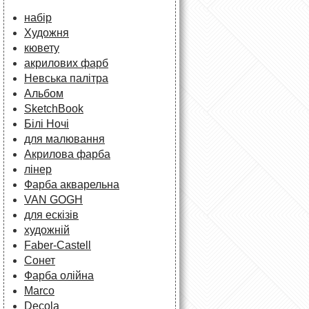
набір
Художня
кювету
акрилових фарб
Невська палітра
Альбом
SketchBook
Білі Ночі
для малювання
Акрилова фарба
лінер
Фарба акварельна
VAN GOGH
для ескізів
художній
Faber-Castell
Сонет
Фарба олійна
Marco
Decola