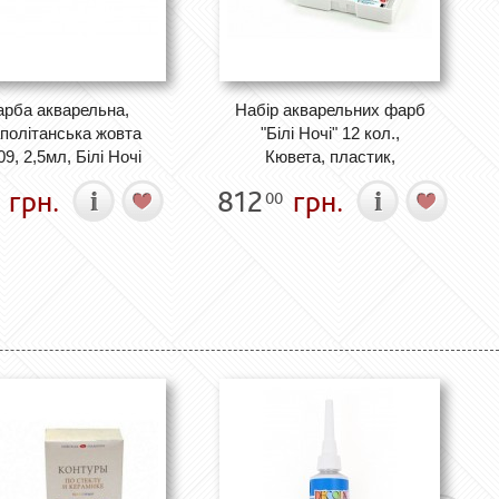
рба акварельна,
Набір акварельних фарб
політанська жовта
"Білі Ночі" 12 кол.,
9, 2,5мл, Білі Ночі
Кювета, пластик,
грн.
812
грн.
00