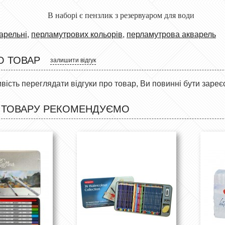
В наборі є пензлик з резервуаром для води
арельні
,
перламутрових кольорів
,
перламутрова акварель
О ТОВАР
залишити відгук
ість переглядати відгуки про товар, Ви повинні бути зареє
 ТОВАРУ РЕКОМЕНДУЄМО