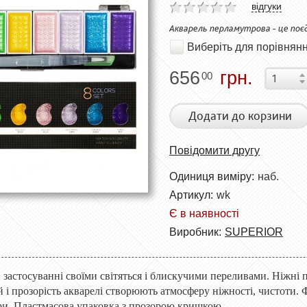
відгуки
Акварель перламутрова - це поє
Виберіть для порівнян
656
грн.
00
Додати до корзини
Повідомити другу
Одиниця виміру:
наб.
Артикул:
wk
Є в наявності
Виробник:
SUPERIOR
 застосуванні своїми світяться і блискучими переливами. Ніжні 
ій і прозорість акварелі створюють атмосферу ніжності, чистоти
ри. Пластмасова упаковка з прозорою кришкою.