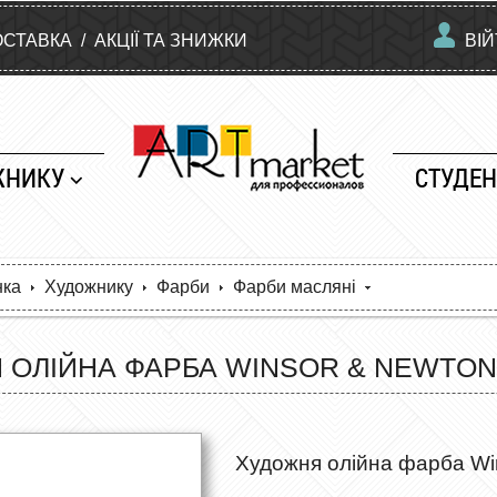
ОСТАВКА
/
АКЦІЇ ТА ЗНИЖКИ
ВІ
ЖНИКУ
СТУДЕН
нка
Художнику
Фарби
Фарби масляні
ОЛІЙНА ФАРБА WINSOR & NEWTON 
Художня олійна фарба Wi