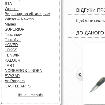
STA
Worison
ВІДГУКИ ПР
Видавництво «Школярик»
Winsor & Newton
Щоб мати можлив
Maries
SUPERIOR
ДО ДАНОГО
Touchnew
Touchfive
YOVER
LOKSS
TENWIN
KALOUR
TART
NORBERG & LINDEN
EVAZAR
Art Rangers
CASTLE ARTS
lbl_all_manufs