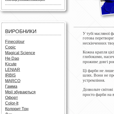
Маркери
Олівці
Олівці
Фарби та пензлі
Все для креслення
Фарби та пензлі
Все для креслення
Аксесуари для студентів
Маркери та фломастери
Все для творчості
Різне
Олівці та фломастери
ВИРОБНИКИ
У тубі масляної ф
Аксесуари для школярів
готова перетвори
Finecolour
нескінченних тво
Copic
Кожна крапля ціє
Magical Science
глибокими, насиче
He Dao
проживе довгі рок
Kicute
LENIAR
Ці фарби не лише
IRBIS
шлях. Вони не пр
устремління.
MARCO
Гамма
Дозвольте світов
Мрії збуваються
просто фарб
и
на в
Офорт
Сolor-It
Колорит Тон