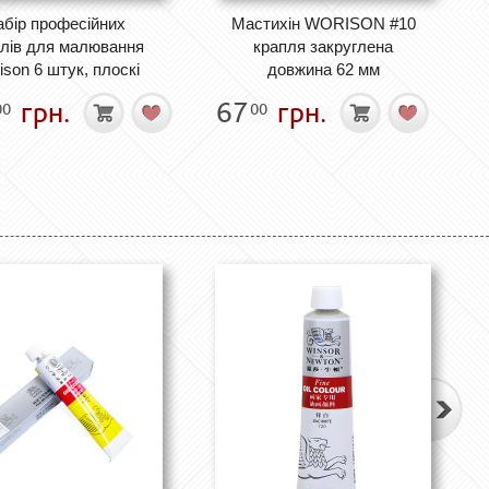
абір професійних
Мастихін WORISON #10
лів для малювання
крапля закруглена
ison 6 штук, плоскі
довжина 62 мм
грн.
67
грн.
00
00