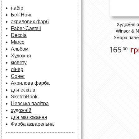
набір
Білі Ночі
акрилових фарб
Художня о
Faber-Castell
Winsor & 
Decola
Умбра пален
Marco
165
гр
00
Альбом
Художня
кювету
лінер
Сонет
Акрилова фарба
для ескізів
SketchBook
Невська палітра
художній
для малювання
Фарба акварельна