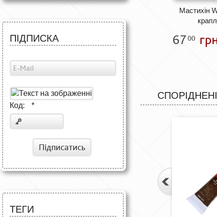
Мастихін 
крапл
67
грн
ПІДПИСКА
00
СПОРІДНЕНІ
Код:
*
Підписатись
ТЕГИ