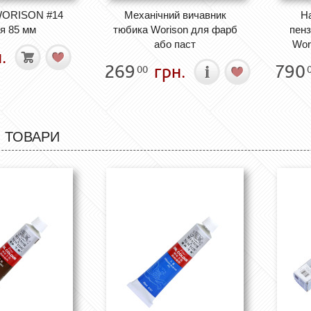
WORISON #14
Механічний вичавник
Н
я 85 мм
тюбика Worison для фарб
пенз
або паст
Wor
.
269
грн.
790
00
 ТОВАРИ