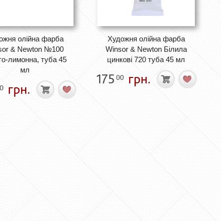
ожня олійна фарба
Художня олійна фарба
sor & Newton №100
Winsor & Newton Білила
о-лимонна, туба 45
цинкові 720 туба 45 мл
мл
175
грн.
00
грн.
0