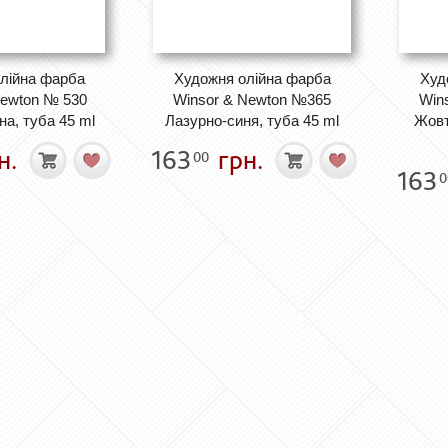
лійна фарба
Художня олійна фарба
Худ
Newton № 530
Winsor & Newton №365
Win
а, туба 45 ml
Лазурно-синя, туба 45 ml
Жовт
н.
163
грн.
00
163
0