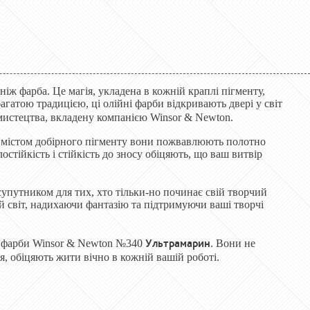
іж фарба. Це магія, укладена в кожній краплі пігменту,
гатою традицією, ці олійні фарби відкривають двері у світ
мистецтва, вкладену компанією Winsor & Newton.
м вмістом добірного пігменту вони пожвавлюють полотно
стійкість і стійкість до зносу обіцяють, що ваш витвір
супутником для тих, хто тільки-но починає свій творчий
й світ, надихаючи фантазію та підтримуючи ваші творчі
Ультрамарин
ї фарби Winsor & Newton №340
. Вони не
, обіцяють жити вічно в кожній вашій роботі.