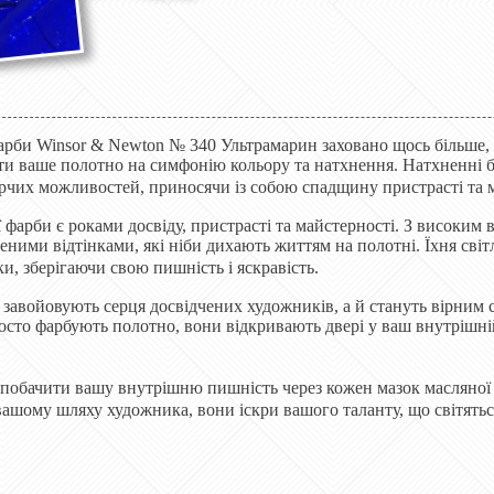
арби Winsor & Newton № 340 Ультрамарин заховано щось більше, н
ти ваше полотно на симфонію кольору та натхнення. Натхненні ба
рчих можливостей, приносячи із собою спадщину пристрасті та 
ї фарби є роками досвіду, пристрасті та майстерності. З високи
ними відтінками, які ніби дихають життям на полотні. Їхня світло
и, зберігаючи свою пишність і яскравість.
 завойовують серця досвідчених художників, а й стануть вірним 
осто фарбують полотно, вони відкривають двері у ваш внутрішні
і побачити вашу внутрішню пишність через кожен мазок масляно
ашому шляху художника, вони іскри вашого таланту, що світяться