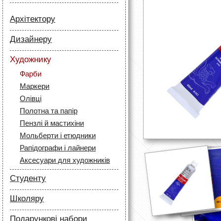
Архітектору
Папір
Дизайнеру
Лайнери
Папір
Маркери
Художнику
Олівці
Олівці
Фарби
Скетч маркери
Аксесуари для архітекторів
Маркери
Лайнери (рапідографи)
Олівці
Аксесуари для дизайнерів
Полотна та папір
Пензлі й мастихіни
Мольберти і етюдники
Рапідографи і лайнери
Аксесуари для художників
Студенту
Папір
Школяру
Лайнери
Папір
Маркери
Подарункові набори