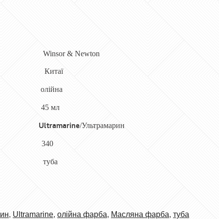
Winsor & Newton
Китаї
олійна
45 мл
Ultramarine
/Ультрамарин
340
туб
а
рин
,
Ultramarine
,
олійна фарба
,
Масляна фарба
,
туба