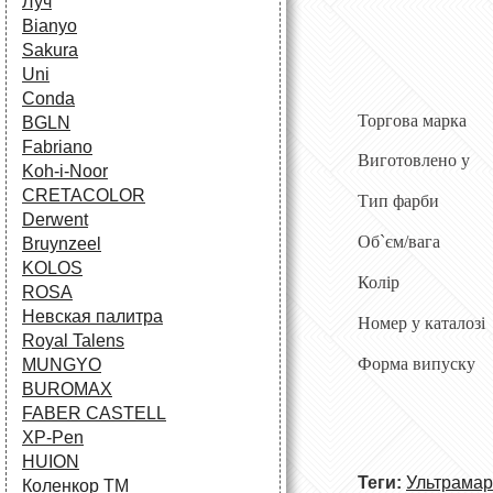
Луч
Bianyo
Sakura
Uni
Conda
Торгова марка
BGLN
Fabriano
Виготовлено у
Koh-i-Noor
CRETACOLOR
Тип фарби
Derwent
Об`єм/вага
Bruynzeel
KOLOS
Колір
ROSA
Невская палитра
Номер у каталозі
Royal Talens
Форма випуску
MUNGYO
BUROMAX
FABER CASTELL
XP-Pen
HUION
Теги:
Ультрама
Коленкор ТМ