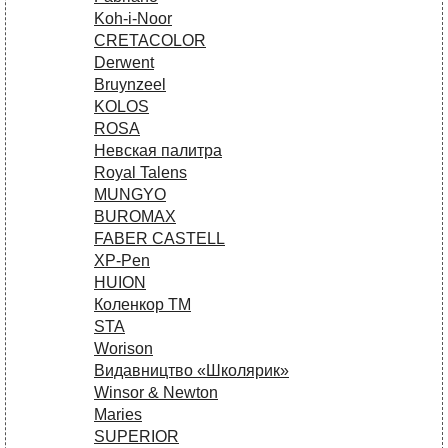
Koh-i-Noor
CRETACOLOR
Derwent
Bruynzeel
KOLOS
ROSA
Невская палитра
Royal Talens
MUNGYO
BUROMAX
FABER CASTELL
XP-Pen
HUION
Коленкор ТМ
STA
Worison
Видавництво «Школярик»
Winsor & Newton
Maries
SUPERIOR