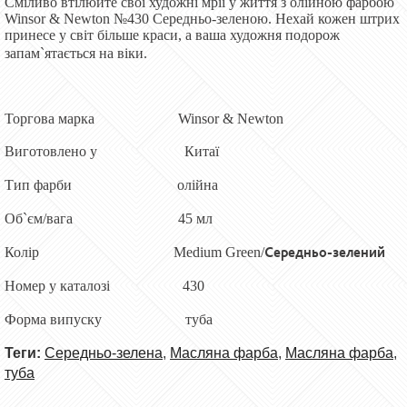
Сміливо втілюйте свої художні мрії у життя з олійною фарбою
Winsor & Newton №430 Середньо-зеленою. Нехай кожен штрих
принесе у світ більше краси, а ваша художня подорож
запам`ятається на віки.
Торгова марка Winsor & Newton
Виготовлено у Китаї
Тип фарби олійна
Об`єм/вага 45 мл
Середньо-зелений
Колір Medium Green/
Номер у каталозі 430
Форма випуску туба
Теги:
Середньо-зелена
,
Масляна фарба
,
Масляна фарба
,
туба