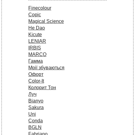
Finecolour
Copic
Magical Science
He Dao
Kicute
LENIAR
IRBIS
MARCO
Гамма
Мрії збуваються
Офорт
Сolor-It
Колорит Тон
Луч
Bianyo
Sakura
Uni
Conda
BGLN
Fabriano