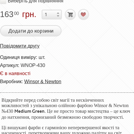
Виберіть для порівняння
163
грн.
00
Додати до корзини
Повідомити другу
Одиниця виміру:
шт.
Артикул:
WNOP-430
Є в наявності
Виробник:
Winsor & Newton
Відкрийте перед собою світ магії та нескінченних
можливостей з унікальною олійною фарбою Winsor & Newton
Medium Green
№430
. Це не просто товар мистецтва – це ключ
до натхнення, пронизаний безмежною свободою творчості.
Ці вишукані фарби є гармонією неперевершеної якості та
насиченості, перетворюючи вашу художню палітру на світ