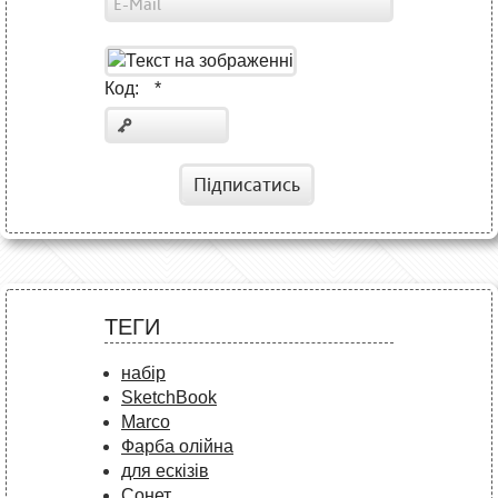
Код:
*
Підписатись
ТЕГИ
набір
SketchBook
Marco
Фарба олійна
для ескізів
Сонет