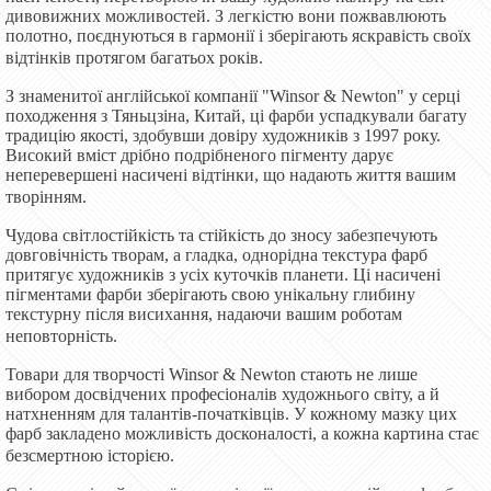
дивовижних можливостей. З легкістю вони пожвавлюють
полотно, поєднуються в гармонії і зберігають яскравість своїх
відтінків протягом багатьох років.
З знаменитої англійської компанії "Winsor & Newton" у серці
походження з Тяньцзіна, Китай, ці фарби успадкували багату
традицію якості, здобувши довіру художників з 1997 року.
Високий вміст дрібно подрібненого пігменту дарує
неперевершені насичені відтінки, що надають життя вашим
творінням.
Чудова світлостійкість та стійкість до зносу забезпечують
довговічність творам, а гладка, однорідна текстура фарб
притягує художників з усіх куточків планети. Ці насичені
пігментами фарби зберігають свою унікальну глибину
текстурну після висихання, надаючи вашим роботам
неповторність.
Товари для творчості Winsor & Newton стають не лише
вибором досвідчених професіоналів художнього світу, а й
натхненням для талантів-початківців. У кожному мазку цих
фарб закладено можливість досконалості, а кожна картина стає
безсмертною історією.