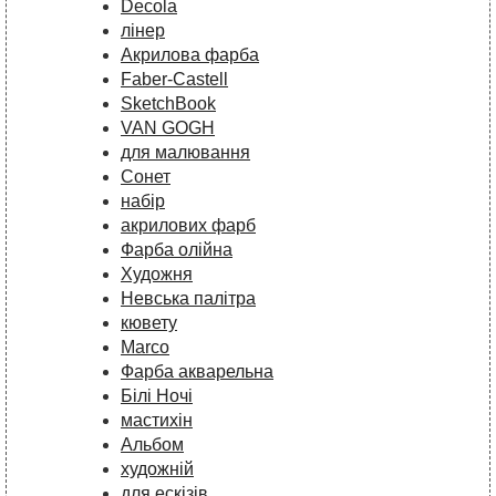
Decola
лінер
Акрилова фарба
Faber-Castell
SketchBook
VAN GOGH
для малювання
Сонет
набір
акрилових фарб
Фарба олійна
Художня
Невська палітра
кювету
Marco
Фарба акварельна
Білі Ночі
мастихін
Альбом
художній
для ескізів