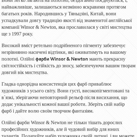
Вони легко лягають на полотно, бездоганно поєднуються, і,
найважливіше, залишаються незмінно яскравими протягом
багатьох років. Народившись у Тяньцзіні, Китай, вони
успадкували довгу традицію якості від знаменитої англійської
компанії Winsor & Newton, яка прославилася у світі мистецтва
ще з 1997 року.
Високий вміст ретельно подрібненого пігменту забезпечує
незрівнянно насичені відтінки, які оживатимуть на вашому
фарби Winsor & Newton
полотні. Олійні
мають прекрасну
світлостійкість і стійкість до зносу, забезпечуючи вашим творам
довгий вік мистецтва.
Гладка однорідна консистенція цих фарб приваблює
художників з усього світу. Вони густі, високопігментовані та
в`язкі, зберігаючи неповторний рельєф після висихання, що
додає унікальності кожної вашої роботи. Зберіть свій набір
фарб і дайте волю своїм творчим фантазіям.
Олійні фарби Winsor & Newton не тільки тішать дорослих
професійних художників, але й чудовий вибір для юних
талантів. Подаруйте набір художника своїй дитині, і ви можете