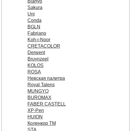
Bianyo
Sakura
Uni
Conda
BGLN
Fabriano
Koh-i-Noor
CRETACOLOR
Derwent
Bruynzeel
KOLOS
ROSA
Невская палитра
Royal Talens
MUNGYO
BUROMAX
FABER CASTELL
XP-Pen
HUION
Коленкор ТМ
STA