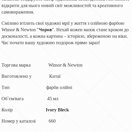
відкрити для нього новий світ можливостей та креативного
самовираження.
Сміливо втілить свої художні мрії у життя з олійною фарбою
Чорна
Winsor & Newton "
". Нехай кожен мазок стане кроком до
досконалості, а кожна картина – історією, збереженою на віки.
Час почати вашу художню подорож прямо зараз!
Торгова марка
Winsor & Newton
Виготовлено у
Китаї
Тип
фарби олійн
і
Об`єм/вага
45 мл
Колір
Ivory Bleck
Номер у каталозі
660