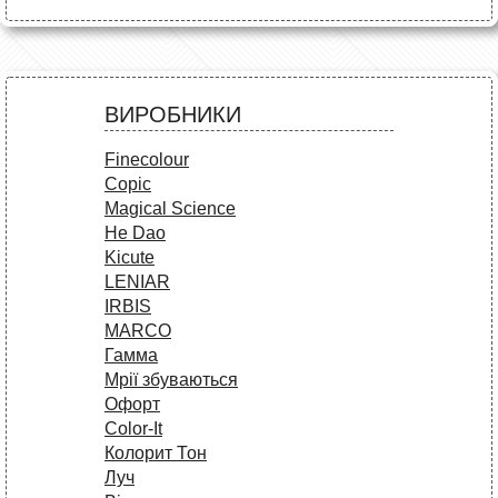
ВИРОБНИКИ
Finecolour
Copic
Magical Science
He Dao
Kicute
LENIAR
IRBIS
MARCO
Гамма
Мрії збуваються
Офорт
Сolor-It
Колорит Тон
Луч