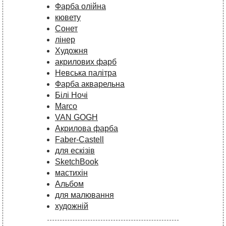
Фарба олійна
кювету
Сонет
лінер
Художня
акрилових фарб
Невська палітра
Фарба акварельна
Білі Ночі
Marco
VAN GOGH
Акрилова фарба
Faber-Castell
для ескізів
SketchBook
мастихін
Альбом
для малювання
художній