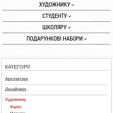
Лайнери
Папір
ХУДОЖНИКУ
Маркери
Олівці
Фарби
СТУДЕНТУ
Олівці
Скетч маркери
Маркери
Папір
Аксесуари для
ШКОЛЯРУ
Лайнери (рапідографи)
Олівці
архітекторів
Лайнери
Папір
Аксесуари для дизайнерів
ПОДАРУНКОВІ НАБОРИ
Полотна та папір
Маркери
Маркери
Олівці
Пензлі й мастихіни
Олівці
Фарби та пензлі
Фарби та пензлі
Мольберти і етюдники
Все для креслення
Все для креслення
Маркери та фломастери
Рапідографи і лайнери
КАТЕГОРІЇ
Аксесуари для студентів
Все для творчості
Різне
Аксесуари для
Архітектору
Олівці та фломастери
художників
Папір
Аксесуари для школярів
Дизайнеру
Лайнери
Папір
Маркери
Художнику
Олівці
Олівці
Фарби
Скетч маркери
Аксесуари для архітекторів