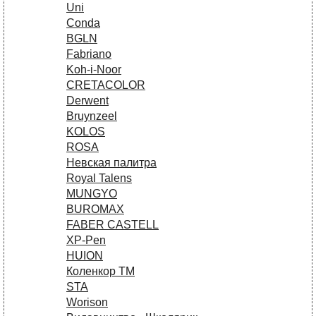
Uni
Conda
BGLN
Fabriano
Koh-i-Noor
CRETACOLOR
Derwent
Bruynzeel
KOLOS
ROSA
Невская палитра
Royal Talens
MUNGYO
BUROMAX
FABER CASTELL
XP-Pen
HUION
Коленкор ТМ
STA
Worison