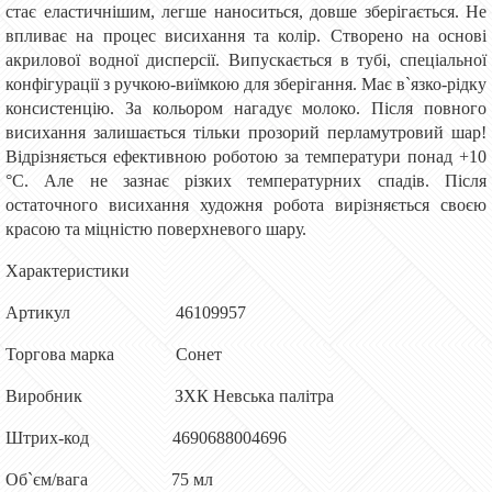
стає еластичнішим, легше наноситься, довше зберігається. Не
впливає на процес висихання та колір. Створено на основі
акрилової водної дисперсії. Випускається в тубі, спеціальної
конфігурації з ручкою-виїмкою для зберігання. Має в`язко-рідку
консистенцію. За кольором нагадує молоко. Після повного
висихання залишається тільки прозорий перламутровий шар!
Відрізняється ефективною роботою за температури понад +10
°C. Але не зазнає різких температурних спадів. Після
остаточного висихання художня робота вирізняється своєю
красою та міцністю поверхневого шару.
Характеристики
Артикул 46109957
Торгова марка Сонет
Виробник ЗХК Невська палітра
Штрих-код 4690688004696
Об`єм/вага 75 мл