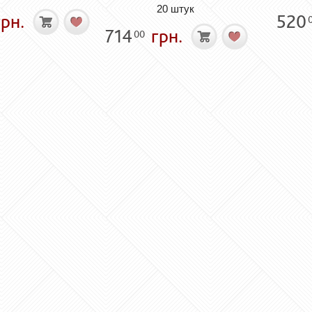
20 штук
рн.
520
714
грн.
00