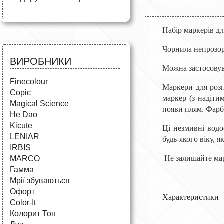
Маркери
Олівці
Олівці
Фарби та пензлі
Все для креслення
Фарби та пензлі
Все для креслення
Набір маркерів дл
Аксесуари для студентів
Маркери та фломастери
Все для творчості
Чорнила непрозор
Різне
Олівці та фломастери
ВИРОБНИКИ
Аксесуари для школярів
Можна застосовува
Finecolour
Маркери для розп
Copic
маркер (з надіти
Magical Science
появи плям. Фарб
He Dao
Kicute
Ці незмивні водо
LENIAR
будь-якого віку, 
IRBIS
Не залишайте марк
MARCO
Гамма
Мрії збуваються
Офорт
Характеристики
Сolor-It
Колорит Тон