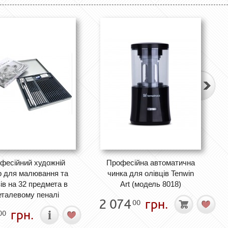
фесійний художній
Професійна автоматична
р для малювання та
чинка для олівців Tenwin
зів на 32 предмета в
Art (модель 8018)
талевому пеналі
2 074
грн.
00
грн.
00