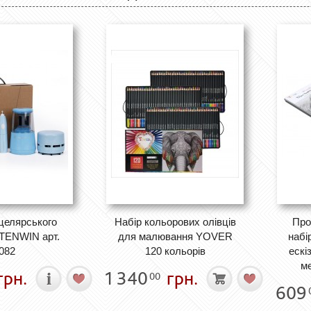
целярського
Набір кольорових олівців
Про
TENWIN арт.
для малювання YOVER
набі
082
120 кольорів
ескі
ме
грн.
1 340
грн.
00
609