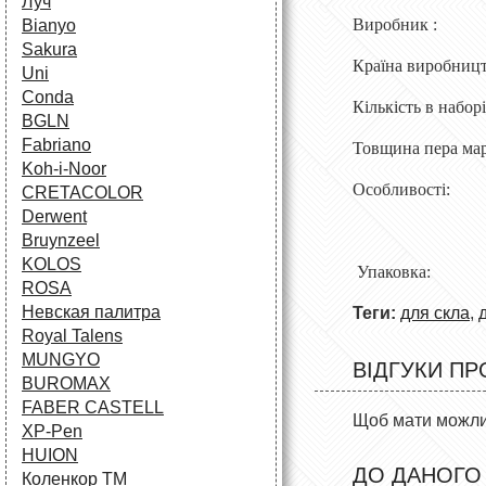
Луч
Вироб
Bianyo
Sakura
Країна в
Uni
Conda
Кількіс
BGLN
Fabriano
Товщина 
Koh-i-Noor
Особливос
CRETACOLOR
Derwent
Bruynzeel
KOLOS
Упаковк
ROSA
Невская палитра
Теги:
для скла
,
Royal Talens
MUNGYO
ВІДГУКИ ПР
BUROMAX
FABER CASTELL
Щоб мати можлив
XP-Pen
HUION
ДО ДАНОГО
Коленкор ТМ