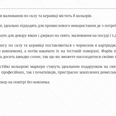
я малювання по склу та кераміці містить 8 кольорів.
і, ідеально підходять для промислового використання де э потре
ти для декору вікон і дзеркал на свято, малювання на посуді і т.д
ису по склу та кераміці поставляються з чорнилом в картриджі
м ковпачком), а потім накачати їх на тестовій поверхні. Фарба
а досить швидко сохне, так що ви зможете насолодитися своїми 
стійкі кольорові маркери стануть ідеальним подарунком на свя
як професійних, так і початківців, пристрасно захоплених ремесл
ер на повітрі без ковпачка.