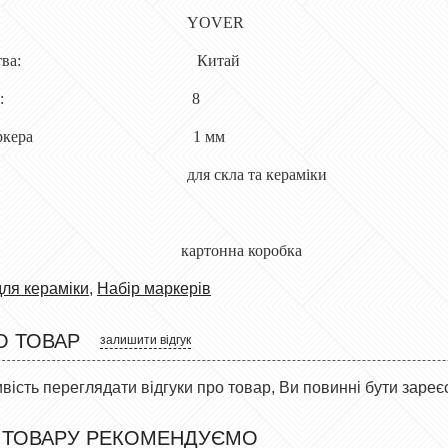
ник : YOVER
иробництва: Китай
ть в наборі: 8
пера маркера 1 мм
ті: для скла та кераміки
а: картонна коробка
для кераміки
,
Набір маркерів
О ТОВАР
залишити відгук
ість переглядати відгуки про товар, Ви повинні бути зареє
 ТОВАРУ РЕКОМЕНДУЄМО