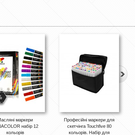
%
асляні маркери
Професійні маркери для
ACOLOR набір 12
скетчінга Touchfive 80
кольорів
кольорів. Набір для