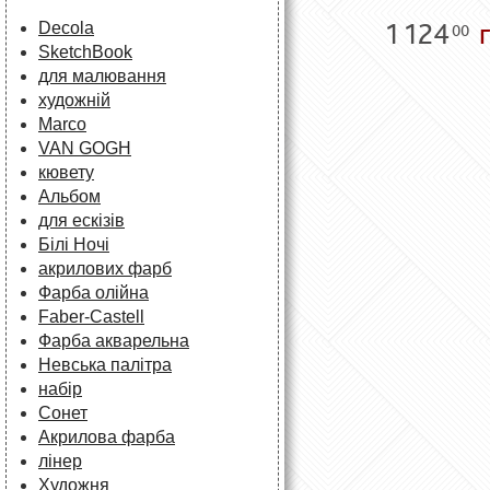
1 124
г
Decola
00
SketchBook
для малювання
художній
Marco
VAN GOGH
кювету
Альбом
для ескізів
Білі Ночі
акрилових фарб
Фарба олійна
Faber-Castell
Фарба акварельна
Невська палітра
набір
Сонет
Акрилова фарба
лінер
Художня