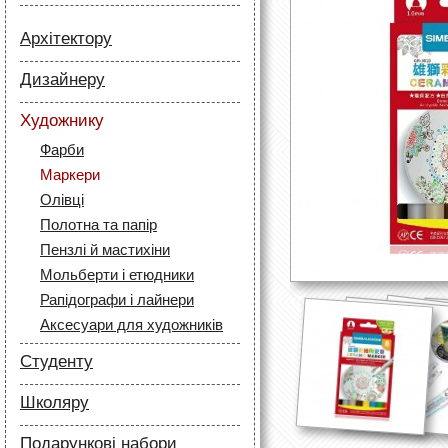
Архітектору
Папір
Дизайнеру
Лайнери
Папір
Маркери
Художнику
Олівці
Олівці
Фарби
Скетч маркери
Аксесуари для архітекторів
Маркери
Лайнери (рапідографи)
Олівці
Аксесуари для дизайнерів
Полотна та папір
Пензлі й мастихіни
Мольберти і етюдники
Рапідографи і лайнери
Аксесуари для художників
Студенту
Папір
Школяру
Лайнери
Папір
Маркери
Подарункові набори