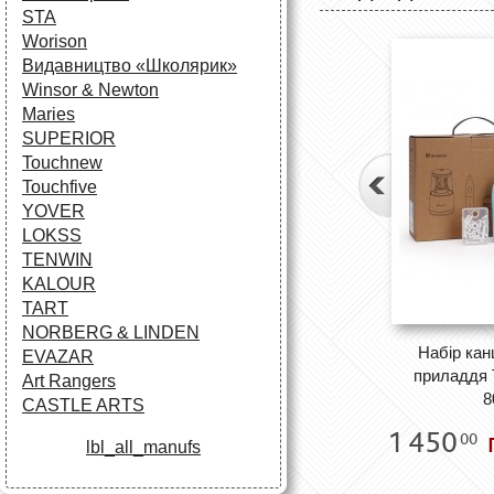
STA
Worison
Видавництво «Школярик»
Winsor & Newton
Maries
SUPERIOR
Touchnew
Touchfive
YOVER
LOKSS
TENWIN
KALOUR
TART
NORBERG & LINDEN
Набір кан
EVAZAR
приладдя 
Art Rangers
8
CASTLE ARTS
1 450
00
lbl_all_manufs