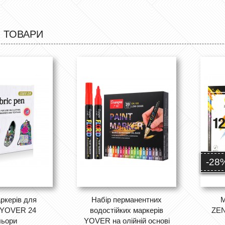
 ТОВАРИ
-28
ркерів для
Набір перманентних
М
 YOVER 24
водостійких маркерів
ZEN
льори
YOVER на олійній основі