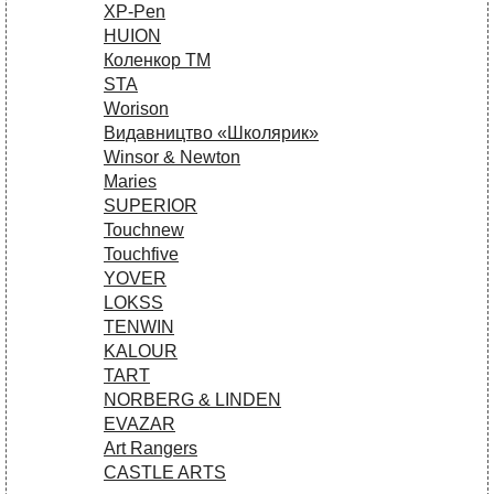
XP-Pen
HUION
Коленкор ТМ
STA
Worison
Видавництво «Школярик»
Winsor & Newton
Maries
SUPERIOR
Touchnew
Touchfive
YOVER
LOKSS
TENWIN
KALOUR
TART
NORBERG & LINDEN
EVAZAR
Art Rangers
CASTLE ARTS