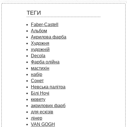
ТЕГИ
Faber-Castell
Альбом
Акрилова фарба
Художня
художній
Decola
Фарба олійна
мастихін
набір
Сонет
Невська палітра
Білі Ночі
кювету
акрилових фарб
для ескізів
лінер
VAN GOGH