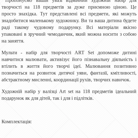
Пропонуємо вашій увазі відмінний художній набір для
творчості на 118 предметів за дуже приємною ціною. Це
просто знахідка. Тут представлені всі предмети, які можуть
знадобитися маленькому художнику. Ви та ваша дитина будете
раді такому чудовому подарунку. Всі матеріали якісно
упаковані в зручний чемоданчик, який можна носити з собою
на заняття.
Мульти - набір для творчості ART Set допоможе дитині
навчитися малювати, активізує його пізнавальну діяльність і
втілить в життя його творчі ідеї. Малювання позитивно
позначиться на розвиток дитячої уяви, фантазії, кмітливості,
абстрактному мисленні, координації рухів, творчих навичок.
Художній набір у валізці Art set на 118 предметів ідеальний
подарунок як для дітей, так і для і підлітків.
Комплектація: