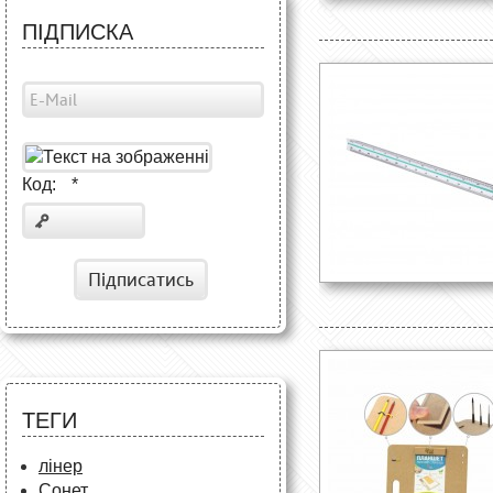
ПІДПИСКА
Код:
*
Підписатись
ТЕГИ
лінер
Сонет