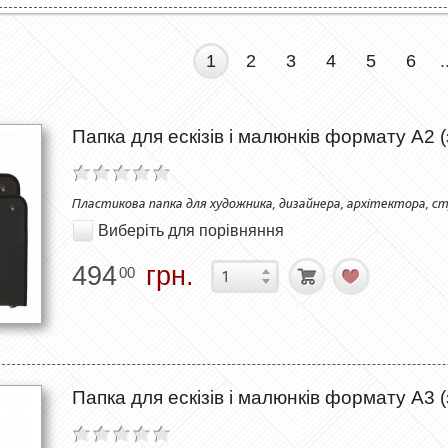
1
2
3
4
5
6
.
Папка для ескізів і малюнків формату А2 
Пластикова папка для художника, дизайнера, архітектора, с
Виберіть для порівняння
494
грн.
00
Папка для ескізів і малюнків формату А3 