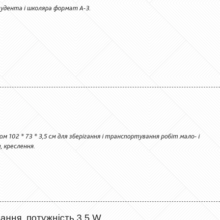
тудента і школяра формат А-3.
ом 102 * 73 * 3,5 см для зберігання і транспортування робіт мало- і
, креслення.
ання, потужність 3,5 W