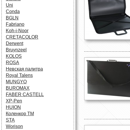
Uni
Conda
BGLN
Fabriano
Koh-i-Noor
CRETACOLOR
Derwent
Bruynzeel
KOLOS
ROSA
Невская палитра
Royal Talens
MUNGYO
BUROMAX
FABER CASTELL
XP-Pen
HUION
Коленкор ТМ
STA
Worison