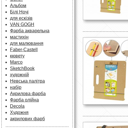
Альбом
Білі Ночі
для ескізів
VAN GOGH
Фарба акварельна
мастихін
для малювання
Faber-Castell
кювету
Marco
SketchBook
художній
Невська палітра
набір
Акрилова фарба
Фарба олійна
Decola
Художня
акрилових фарб