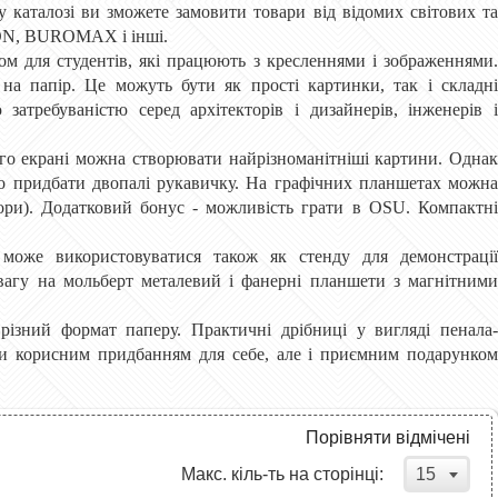
 каталозі ви зможете замовити товари від відомих світових та
ON, BUROMAX і інші.
ом для студентів, які працюють з кресленнями і зображеннями.
на папір. Це можуть бути як прості картинки, так і складні
затребуваністю серед архітекторів і дизайнерів, інженерів і
го екрані можна створювати найрізноманітніші картини. Однак
то придбати двопалі рукавичку. На графічних планшетах можна
тори). Додатковий бонус - можливість грати в OSU. Компактні
може використовуватися також як стенду для демонстрації
увагу на мольберт металевий і фанерні планшети з магнітними
а різний формат паперу. Практичні дрібниці у вигляді пенала-
ьки корисним придбанням для себе, але і приємним подарунком
Порівняти відмічені
15
Макс. кіль-ть на сторінці: