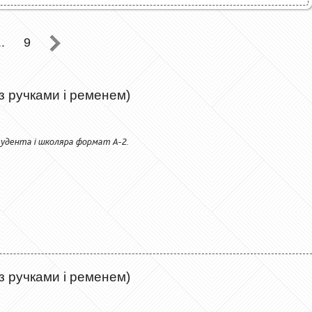
..
9
(з ручками і ременем)
тудента і школяра формат А-2.
(з ручками і ременем)