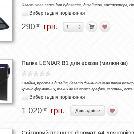
Пластикова папка для художника, дизайнера, архітектора, с
Виберіть для порівняння
290
грн.
00
Папка LENIAR В1 для ескізів (малюнків)
Солідна, проста в дизайні, багато функціональна папка розмір
крупно форматних, таких як малюнки, графіка, картини, ескізи
Виберіть для порівняння
1 020
грн.
00
Докладніше
Світловий планшет формат А4 для копіюв