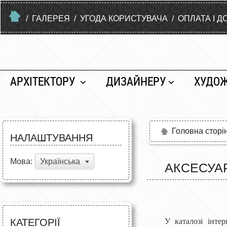
/
ГАЛЕРЕЯ
/
УГОДА КОРИСТУВАЧА
/
ОПЛАТА І Д
АРХІТЕКТОРУ
ДИЗАЙНЕРУ
ХУДО
Головна сторі
НАЛАШТУВАННЯ
Мова:
Українська
АКСЕСУАР
КАТЕГОРІЇ
У каталозі інте