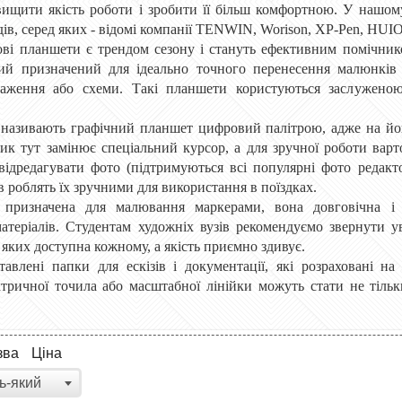
ищити якість роботи і зробити її більш комфортною. У нашому
ів, серед яких - відомі компанії
TENWIN, Worison,
XP-Pen, HUI
лові планшети є трендом сезону і стануть ефективним помічник
ий призначений для ідеально точного перенесення малюнків 
браження або схеми. Такі планшети користуються заслуженою 
 називають графічний планшет цифровий палітрою, адже на йо
ик тут замінює спеціальний курсор, а для зручної роботи вар
відредагувати фото (підтримуються всі популярні фото редак
 роблять їх зручними для використання в поїздках.
 призначена для малювання маркерами, вона довговічна і 
атеріалів. Студентам художніх вузів рекомендуємо звернути 
 яких доступна кожному, а якість приємно здивує.
тавлені папки для ескізів і документації, які розраховані н
ктричної точила або масштабної лінійки можуть стати не тіл
зва
Ціна
ь-який