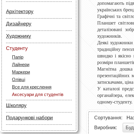
допомагають підв
українських бренд
Архітектору
Графічні та світ
Папір
Планшет світлов
Дизайнеру
Лайнери
деталізовані зо
Папір
Маркери
Художнику
художників.
Олівці
Олівці
Деякі художники
Фарби
Скетч маркери
Студенту
традиційну пензл
Аксесуари для архітекторів
Маркери
Лайнери (рапідографи)
швидко і якісно 
Папір
Олівці
Аксесуари для дизайнерів
розміри планшетів
Лайнери
Полотна та папір
Магнітна дошка
Маркери
Пензлі й мастихіни
презентаційних м
Олівці
Мольберти і етюдники
затискачами, ціна
Все для креслення
У каталозі предс
Рапідографи і лайнери
Аксесуари для студентів
органайзера, еле
Аксесуари для художників
одному-студенту.
Школяру
Папір
Подарункові набори
Сортування:
На
Маркери
Олівці
Буд
Виробник:
Фарби та пензлі
Фарби та пензлі