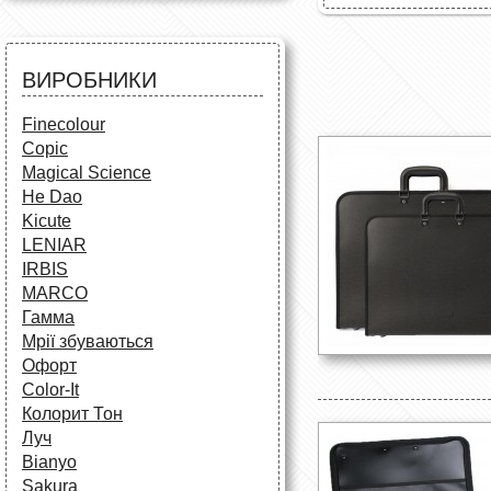
Все для креслення
Маркери та фломастери
Все для творчості
Різне
Олівці та фломастери
ВИРОБНИКИ
Аксесуари для школярів
Finecolour
Copic
Magical Science
He Dao
Kicute
LENIAR
IRBIS
MARCO
Гамма
Мрії збуваються
Офорт
Сolor-It
Колорит Тон
Луч
Bianyo
Sakura