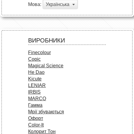
Мова:
Українська
ВИРОБНИКИ
Finecolour
Copic
Magical Science
He Dao
Kicute
LENIAR
IRBIS
MARCO
Гамма
Мрії збуваються
Офорт
Сolor-It
Колорит Тон