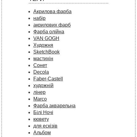
Акрилова фарба
набір
акрилових фарб
Фарба олійна
VAN GOGH
Художня
SketchBook
мастихін
Сонет
Decola
Faber-Castell
художній
лінер
Marco
Фарба акварельна
Білі Ночі
кювету
для ескізів
Альбом