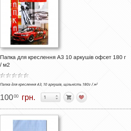
Папка для креслення А3 10 аркушів офсет 180 г
/ м2
Папка для креслення А3, 10 аркушів, щільність 180г / м²
100
грн.
00