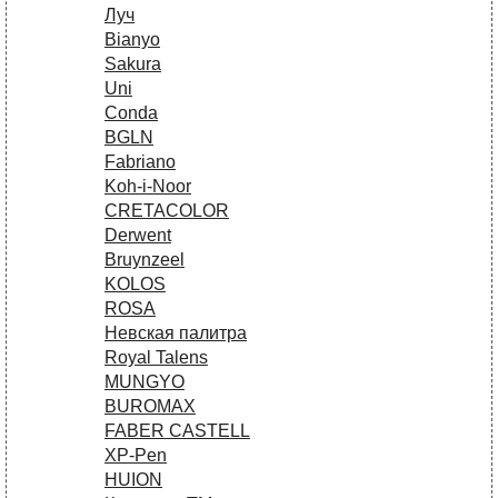
Луч
Bianyo
Sakura
Uni
Conda
BGLN
Fabriano
Koh-i-Noor
CRETACOLOR
Derwent
Bruynzeel
KOLOS
ROSA
Невская палитра
Royal Talens
MUNGYO
BUROMAX
FABER CASTELL
XP-Pen
HUION