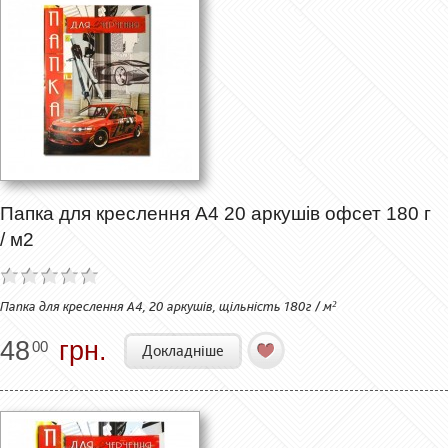
Папка для креслення А4 20 аркушів офсет 180 г
/ м2
Папка для креслення А4, 20 аркушів, щільність 180г / м²
48
грн.
00
Докладніше