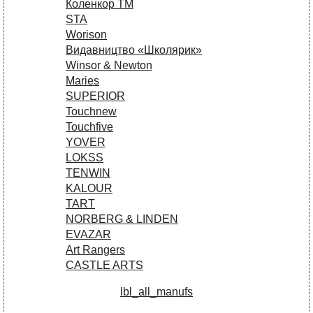
Коленкор ТМ
STA
Worison
Видавництво «Школярик»
Winsor & Newton
Maries
SUPERIOR
Touchnew
Touchfive
YOVER
LOKSS
TENWIN
KALOUR
TART
NORBERG & LINDEN
EVAZAR
Art Rangers
CASTLE ARTS
lbl_all_manufs