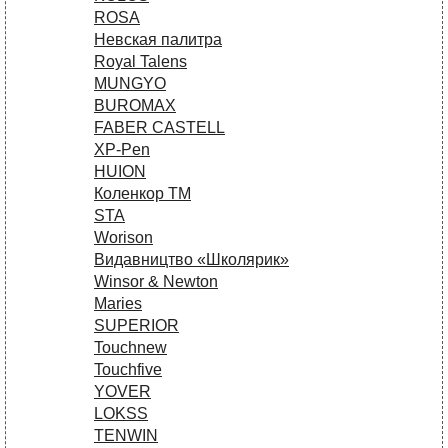
ROSA
Невская палитра
Royal Talens
MUNGYO
BUROMAX
FABER CASTELL
XP-Pen
HUION
Коленкор ТМ
STA
Worison
Видавництво «Школярик»
Winsor & Newton
Maries
SUPERIOR
Touchnew
Touchfive
YOVER
LOKSS
TENWIN