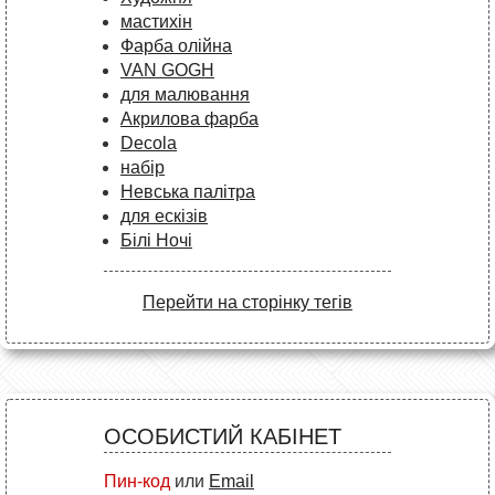
мастихін
Фарба олійна
VAN GOGH
для малювання
Акрилова фарба
Decola
набір
Невська палітра
для ескізів
Білі Ночі
Перейти на сторінку тегів
ОСОБИСТИЙ КАБІНЕТ
Пин-код
или
Email