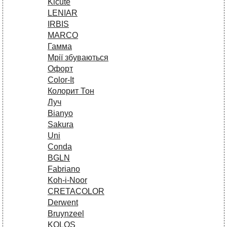
Kicute
LENIAR
IRBIS
MARCO
Гамма
Мрії збуваються
Офорт
Сolor-It
Колорит Тон
Луч
Bianyo
Sakura
Uni
Conda
BGLN
Fabriano
Koh-i-Noor
CRETACOLOR
Derwent
Bruynzeel
KOLOS