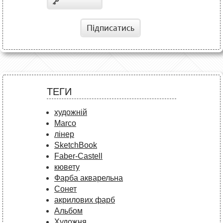
Підписатись
ТЕГИ
художній
Marco
лінер
SketchBook
Faber-Castell
кювету
Фарба акварельна
Сонет
акрилових фарб
Альбом
Художня