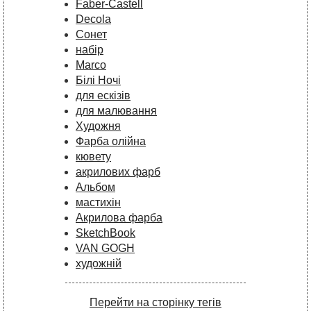
Faber-Castell
Decola
Сонет
набір
Marco
Білі Ночі
для ескізів
для малювання
Художня
Фарба олійна
кювету
акрилових фарб
Альбом
мастихін
Акрилова фарба
SketchBook
VAN GOGH
художній
Перейти на сторінку тегів