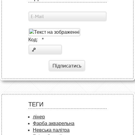
Код:
*
Підписатись
ТЕГИ
лінер
Фарба акварельна
Невська палітра