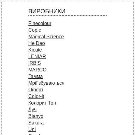
ВИРОБНИКИ
Finecolour
Copic
Magical Science
He Dao
Kicute
LENIAR
IRBIS
MARCO
Гамма
Мрії збуваються
Офорт
Сolor-It
Колорит Тон
Луч
Bianyo
Sakura
Uni