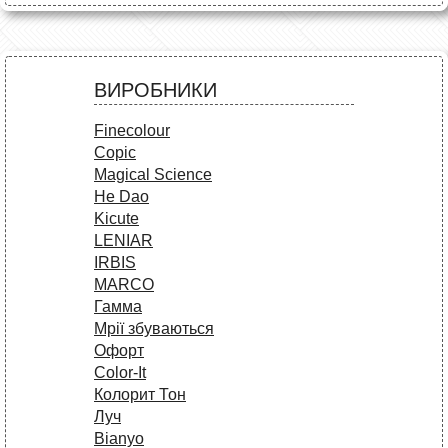
ВИРОБНИКИ
Finecolour
Copic
Magical Science
He Dao
Kicute
LENIAR
IRBIS
MARCO
Гамма
Мрії збуваються
Офорт
Сolor-It
Колорит Тон
Луч
Bianyo