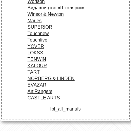
Worison
Видавництво «Школярик»
Winsor & Newton
Maries
SUPERIOR
Touchnew
Touchfive
YOVER
LOKSS
TENWIN
KALOUR
TART
NORBERG & LINDEN
EVAZAR
Art Rangers
CASTLE ARTS
lbl_all_manufs