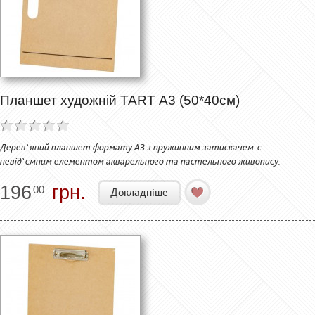
Планшет художній TART А3 (50*40см)
Дерев`яний планшет формату А3 з пружинним затискачем-є
невід`ємним елементом акварельного та пастельного живопису.
196
грн.
00
Докладніше