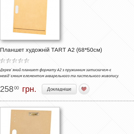
Планшет художній TART А2 (68*50см)
Дерев`яний планшет формату А2 з пружинним затискачем-є
невід`ємним елементом акварельного та пастельного живопису.
258
грн.
00
Докладніше