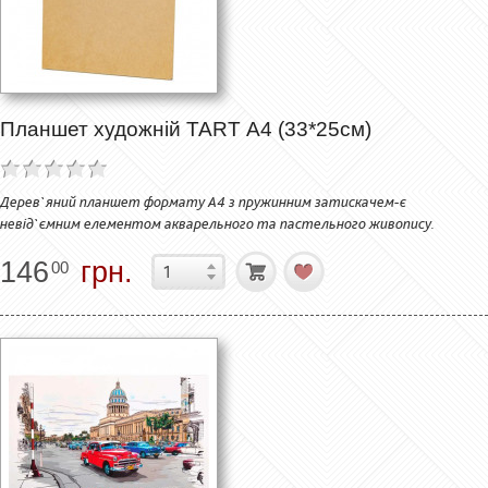
Планшет художній TART А4 (33*25см)
Дерев`яний планшет формату А4 з пружинним затискачем-є
невід`ємним елементом акварельного та пастельного живопису.
146
грн.
00