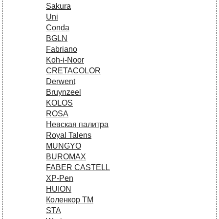
Sakura
Uni
Conda
BGLN
Fabriano
Koh-i-Noor
CRETACOLOR
Derwent
Bruynzeel
KOLOS
ROSA
Невская палитра
Royal Talens
MUNGYO
BUROMAX
FABER CASTELL
XP-Pen
HUION
Коленкор ТМ
STA