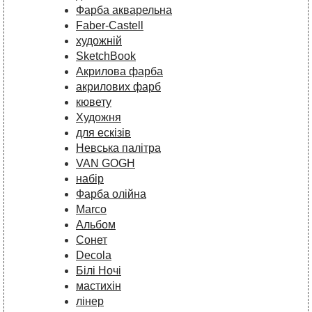
Фарба акварельна
Faber-Castell
художній
SketchBook
Акрилова фарба
акрилових фарб
кювету
Художня
для ескізів
Невська палітра
VAN GOGH
набір
Фарба олійна
Marco
Альбом
Сонет
Decola
Білі Ночі
мастихін
лінер