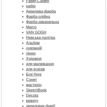
Faber-Castell
набір
Акрилова фарба
Фарба олійна
Фарба акварельна
Marco
VAN GOGH
Невська палітра
Альбом
художній
лінер
Художня
для малювання
для ескізів
Білі Ночі
Сонет
мастихін
SketchBook
Decola
кювету
акрилових фарб