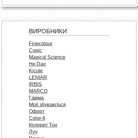
ВИРОБНИКИ
Finecolour
Copic
Magical Science
He Dao
Kicute
LENIAR
IRBIS
MARCO
Гамма
Мрії збуваються
Офорт
Сolor-It
Колорит Тон
Луч