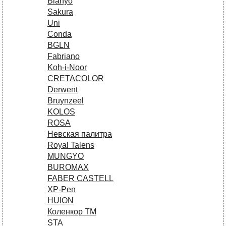
Bianyo
Sakura
Uni
Conda
BGLN
Fabriano
Koh-i-Noor
CRETACOLOR
Derwent
Bruynzeel
KOLOS
ROSA
Невская палитра
Royal Talens
MUNGYO
BUROMAX
FABER CASTELL
XP-Pen
HUION
Коленкор ТМ
STA