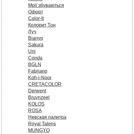
Мрії збуваються
Офорт
Сolor-It
Колорит Тон
Луч
Bianyo
Sakura
Uni
Conda
BGLN
Fabriano
Koh-i-Noor
CRETACOLOR
Derwent
Bruynzeel
KOLOS
ROSA
Невская палитра
Royal Talens
MUNGYO