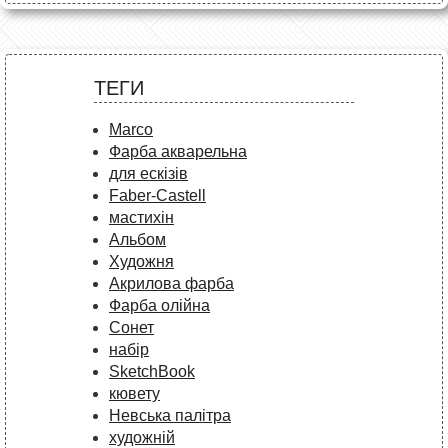
ТЕГИ
Marco
Фарба акварельна
для ескізів
Faber-Castell
мастихін
Альбом
Художня
Акрилова фарба
Фарба олійна
Сонет
набір
SketchBook
кювету
Невська палітра
художній