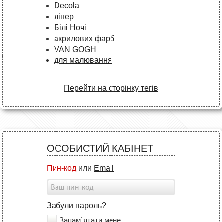
Decola
лінер
Білі Ночі
акрилових фарб
VAN GOGH
для малювання
Перейти на сторінку тегів
ОСОБИСТИЙ КАБІНЕТ
Пин-код
или
Email
Забули пароль?
Запам`ятати мене