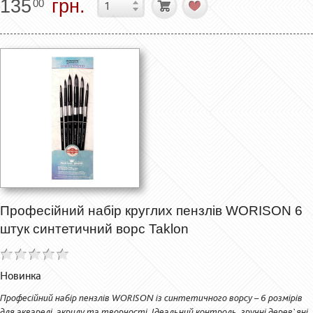
135
грн.
00
Професійний набір круглих пензлів WORISON 6
штук синтетичний ворс Taklon
Новинка
Професійний набір пензлів WORISON із синтетичного ворсу – 6 розмірів
для акварелі, акрилу та творчості. Ідеальний контроль, зручні дерев`яні