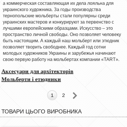
а коммерческая составляющая их дела лояльна для
украинского художника. За годы производства
тернопольские мольберты стали популярны среди
украинских мастеров и конкурируют за первенство с
лучшими европейскими образцами. Искусство – это
пространство личной свободы. Оно позволяет человеку
быть настоящим. А каждый наш мольберт или этюдник
позволяет творить свободнее. Каждый год сотни
молодых художников Украины и зарубежья начинают
свою первую работу на мольбертах компании «TART».
Аксесуари для архітекторів
Мольберти і етюдники
1
2
ТОВАРИ ЦЬОГО ВИРОБНИКА