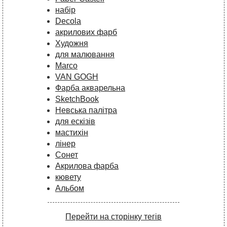
набір
Decola
акрилових фарб
Художня
для малювання
Marco
VAN GOGH
Фарба акварельна
SketchBook
Невська палітра
для ескізів
мастихін
лінер
Сонет
Акрилова фарба
кювету
Альбом
Перейти на сторінку тегів