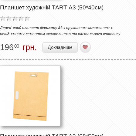
Планшет художній TART А3 (50*40см)
Дерев`яний планшет формату А3 з пружинним затискачем-є
невід`ємним елементом акварельного та пастельного живопису.
196
грн.
00
Докладніше