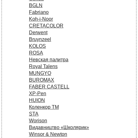
BGLN
Fabriano
Koh-i-Noor
CRETACOLOR
Derwent
Bruynzeel
KOLOS
ROSA
Невская палитра
Royal Talens
MUNGYO
BUROMAX
FABER CASTELL
XP-Pen
HUION
Коленкор ТМ
STA
Worison
Видавництво «Школярик»
Winsor & Newton