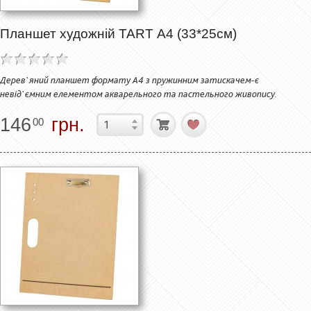
Планшет художній TART А4 (33*25см)
Дерев`яний планшет формату А4 з пружинним затискачем-є
невід`ємним елементом акварельного та пастельного живопису.
146
грн.
00