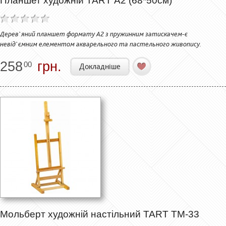
Планшет художній TART А2 (68*50см)
Дерев`яний планшет формату А2 з пружинним затискачем-є
невід`ємним елементом акварельного та пастельного живопису.
258
грн.
00
Докладніше
Мольберт художній настільний TART ТМ-33