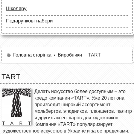
Маркери
Лайнери (рапідографи)
Папір
Олівці
Школяру
Аксесуари для дизайнерів
Лайнери
Полотна та папір
Папір
Маркери
Подарункові набори
Пензлі й мастихіни
Маркери
Олівці
Олівці
Мольберти і етюдники
Фарби та пензлі
Все для креслення
Фарби та пензлі
Рапідографи і лайнери
Все для креслення
Аксесуари для студентів
Маркери та фломастери
Аксесуари для художників
Все для творчості
Різне
Олівці та фломастери
Головна сторінка
Виробники
TART
Аксесуари для школярів
TART
Делать искусство более доступным – это
кредо компании «TART». Уже 20 лет она
производит широкий ассортимент
мольбертов, этюдников, планшетов, палитр
и других аксессуаров для художников.
Компания «TART» популяризирует
художественное искусство в Украине и за ее пределами,