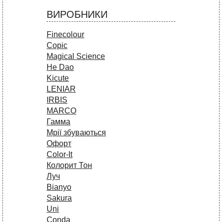
ВИРОБНИКИ
Finecolour
Copic
Magical Science
He Dao
Kicute
LENIAR
IRBIS
MARCO
Гамма
Мрії збуваються
Офорт
Сolor-It
Колорит Тон
Луч
Bianyo
Sakura
Uni
Conda