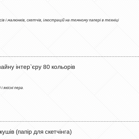
в і малюнків, скетчів, ілюстрацій на темному папері в техніці
йну інтер`єру 80 кольорів
 якісні пера.
шів (папір для скетчінга)