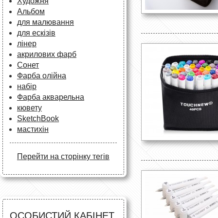
Художня
Альбом
для малювання
для ескізів
лінер
акрилових фарб
Сонет
Фарба олійна
набір
Фарба акварельна
кювету
SketchBook
мастихін
Перейти на сторінку тегів
ОСОБИСТИЙ КАБІНЕТ