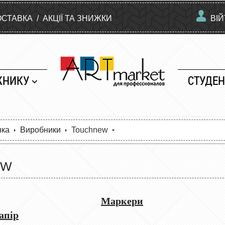
ОСТАВКА
/
АКЦІЇ ТА ЗНИЖКИ
ВІ
ЖНИКУ
СТУДЕН
нка
Виробники
Touchnew
EW
Маркери
апір