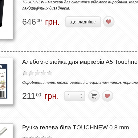
TOUCHNEW - маркери для скетчінга відомого виробника. Марке
ландшафтних дизайнерів.
646
грн.
00
Докладніше
Альбом-склейка для маркерів А5 Touchnew 
Оброблений папір, підготовлений спеціальним чином: чорнило 
211
грн.
00
Ручка гелева біла TOUCHNEW 0.8 mm