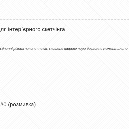
я інтер`єрного скетчінга
єднанні різних наконечників: скошене широке перо дозволяє моментально
#0 (розмивка)