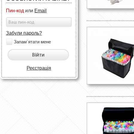
Пин-код
или
Email
Забули пароль?
Запам`ятати мене
Війти
Реєстрація