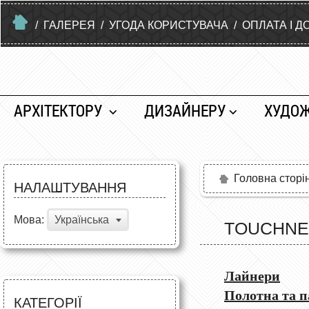
/
ГАЛЕРЕЯ
/
УГОДА КОРИСТУВАЧА
/
ОПЛАТА І Д
АРХІТЕКТОРУ
ДИЗАЙНЕРУ
ХУДО
Головна сторі
НАЛАШТУВАННЯ
Мова:
Українська
TOUCHN
Лайнери
Полотна та п
КАТЕГОРІЇ