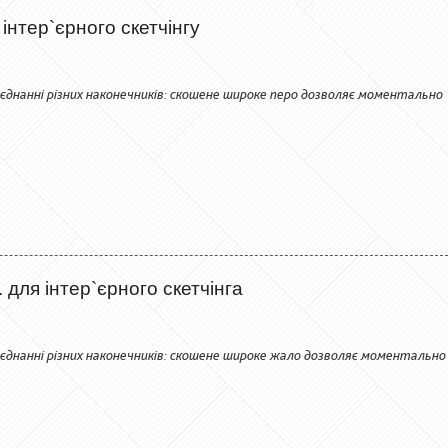
інтер`єрного скетчінгу
єднанні різних наконечників: скошене широке перо дозволяє моментально
для інтер`єрного скетчінга
єднанні різних наконечників: скошене широке жало дозволяє моментально