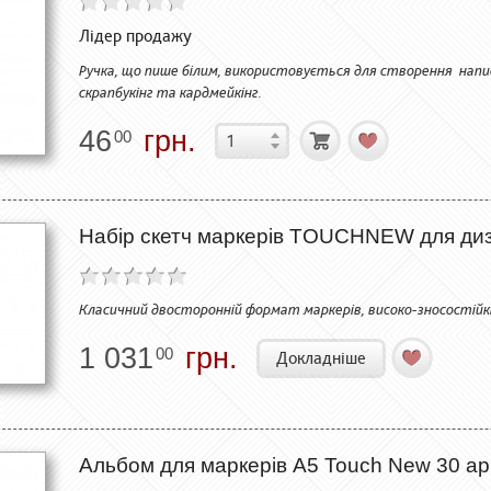
Лідер продажу
Ручка, що пише білим, використовується для створення написі
скрапбукінг та кардмейкінг.
46
грн.
00
Набір скетч маркерів TOUCHNEW для диза
Класичний двосторонній формат маркерів, високо-зносостійкі і
1 031
грн.
00
Докладніше
Альбом для маркерів А5 Touch New 30 арку