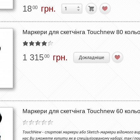
18
грн.
00
Маркери для скетчінга Touchnew 80 кольо
1 315
грн.
00
Докладніше
Маркери для скетчінга Touchnew 60 кольо
TouchNew - спиртові маркери або Sketch-маркери відомого вир
нас Ви зможете купити як в спеціалізованому наборі, так і п