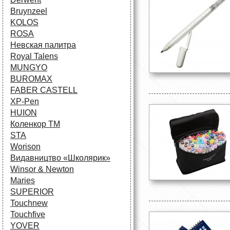
Bruynzeel
KOLOS
ROSA
Невская палитра
Royal Talens
MUNGYO
BUROMAX
FABER CASTELL
XP-Pen
HUION
Коленкор ТМ
STA
Worison
Видавництво «Школярик»
Winsor & Newton
Maries
SUPERIOR
Touchnew
Touchfive
YOVER