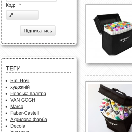
Код:
*
Підписатись
ТЕГИ
Білі Ночі
художній
Невська палітра
VAN GOGH
Marco
Faber-Castell
Акрилова фарба
Decola