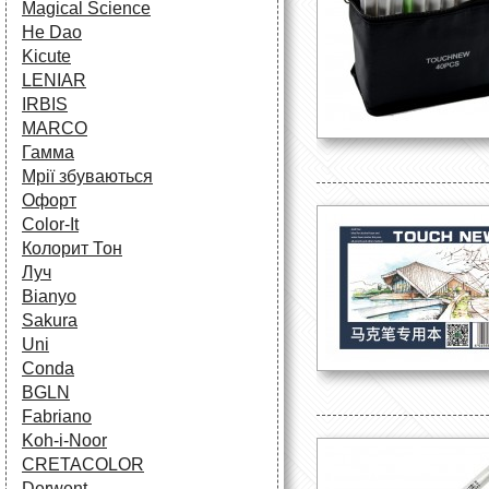
Magical Science
He Dao
Kicute
LENIAR
IRBIS
MARCO
Гамма
Мрії збуваються
Офорт
Сolor-It
Колорит Тон
Луч
Bianyo
Sakura
Uni
Conda
BGLN
Fabriano
Koh-i-Noor
CRETACOLOR
Derwent