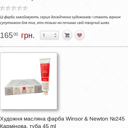
Ці фарби завойовують серця досвідчених художників і стають вірним
супутником для тих, хто тільки-но починає свій творчий шлях.
165
грн.
00
Художня масляна фарба Winsor & Newton №245
Кармінова, туба 45 ml