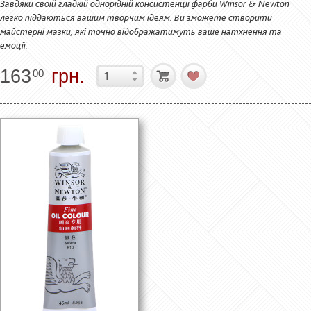
Завдяки своїй гладкій однорідній консистенції фарби Winsor & Newton
легко піддаються вашим творчим ідеям. Ви зможете створити
майстерні мазки, які точно відображатимуть ваше натхнення та
емоції.
163
грн.
00