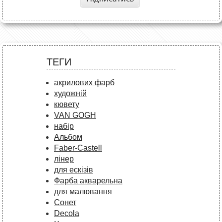
ТЕГИ
акрилових фарб
художній
кювету
VAN GOGH
набір
Альбом
Faber-Castell
лінер
для ескізів
Фарба акварельна
для малювання
Сонет
Decola