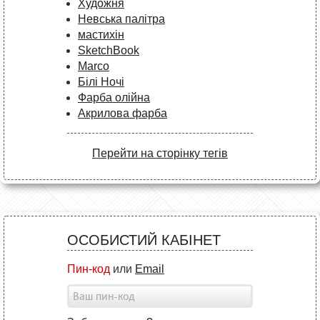
Художня
Невська палітра
мастихін
SketchBook
Marco
Білі Ночі
Фарба олійна
Акрилова фарба
Перейти на сторінку тегів
ОСОБИСТИЙ КАБІНЕТ
Пин-код
или
Email