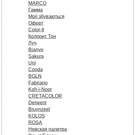
MARCO
Гамма
Мрії збуваються
Офорт
Сolor-It
Колорит Тон
Луч
Bianyo
Sakura
Uni
Conda
BGLN
Fabriano
Koh-i-Noor
CRETACOLOR
Derwent
Bruynzeel
KOLOS
ROSA
Невская палитра