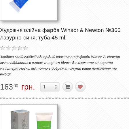
Художня олійна фарба Winsor & Newton №365
Лазурно-синя, туба 45 ml
Завдяки своїй гладкій однорідній консистенції фарби Winsor & Newton
легко піддаються вашим творчим ідеям. Ви зможете створити
майстерні мазки, які точно відображатимуть ваше натхнення та
емоції.
163
грн.
00