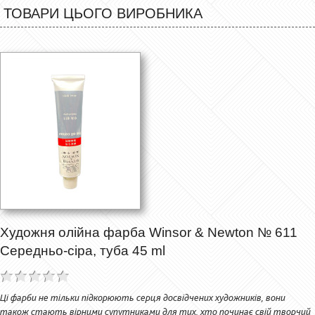
ТОВАРИ ЦЬОГО ВИРОБНИКА
Художня олійна фарба Winsor & Newton № 611
Середньо-сіра, туба 45 ml
Ці фарби не тільки підкорюють серця досвідчених художників, вони
також стають вірними супутниками для тих, хто починає свій творчий