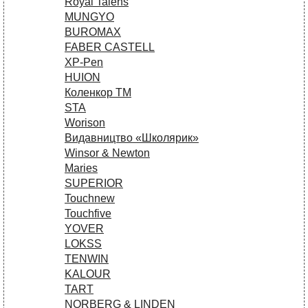
Royal Talens
MUNGYO
BUROMAX
FABER CASTELL
XP-Pen
HUION
Коленкор ТМ
STA
Worison
Видавництво «Школярик»
Winsor & Newton
Maries
SUPERIOR
Touchnew
Touchfive
YOVER
LOKSS
TENWIN
KALOUR
TART
NORBERG & LINDEN