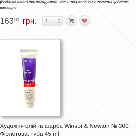
фарби на ідеальний інструмент для створення захоплюючих художніх
шедеврів.
163
грн.
00
Художня олійна фарба Winsor & Newton № 300
Фіолетова, туба 45 ml