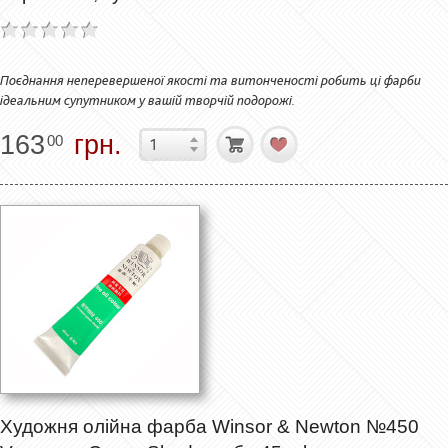
Поєднання неперевершеної якості та витонченості робить ці фарби
ідеальним супутником у вашій творчій подорожі.
163
грн.
00
Художня олійна фарба Winsor & Newton №450