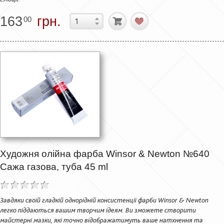
163
грн.
00
Художня олійна фарба Winsor & Newton №640
Сажа газова, туба 45 ml
Завдяки своїй гладкій однорідній консистенції фарби Winsor & Newton
легко піддаються вашим творчим ідеям. Ви зможете створити
майстерні мазки, які точно відображатимуть ваше натхнення та