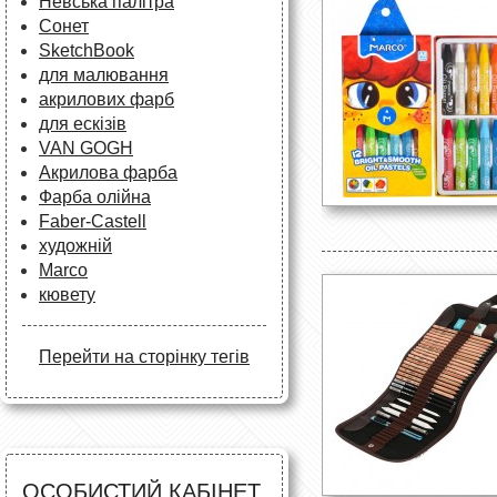
Невська палітра
Сонет
SketchBook
для малювання
акрилових фарб
для ескізів
VAN GOGH
Акрилова фарба
Фарба олійна
Faber-Castell
художній
Marco
кювету
Перейти на сторінку тегів
ОСОБИСТИЙ КАБІНЕТ