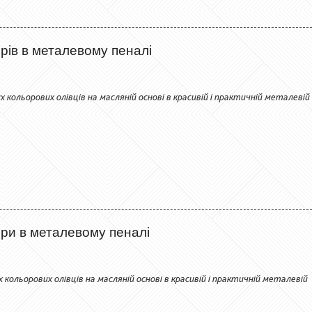
ьорів в металевому пеналі
их кольорових олівців на масляній основі в красивій і практичній металевій
ьори в металевому пеналі
х кольорових олівців на масляній основі в красивій і практичній металевій