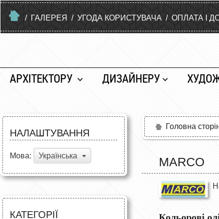
/
ГАЛЕРЕЯ
/
УГОДА КОРИСТУВАЧА
/
ОПЛАТА І Д
АРХІТЕКТОРУ
ДИЗАЙНЕРУ
ХУДО
Головна сторі
НАЛАШТУВАННЯ
Мова:
Українська
MARCO
Н
КАТЕГОРІЇ
Кольорові ол