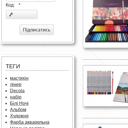
Код:
*
Підписатись
ТЕГИ
мастихін
лінер
Decola
набір
Білі Ночі
Альбом
Художня
Фарба акварельна