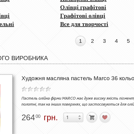
Олівці графітові
івці
Графітові олівці
ельні
Все для творчості
1
2
3
4
5
ОГО ВИРОБНИКА
Художня масляна пастель Marco 36 кольо
Пастель олійна фірми MARCO має дуже високу якість пігменту,
полотні, так на інших поверхнях, що застосовуються для олі
264
грн.
00