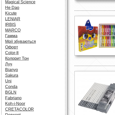
Magical Science
He Dao
Kicute
LENIAR
IRBIS
MARCO
Гамма
Мрії збуваються
Офорт
Сolor-It
Колорит Тон
Луч
Bianyo
Sakura
Uni
Conda
BGLN
Fabriano
Koh-i-Noor
CRETACOLOR
Derwent