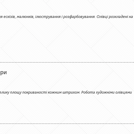
я ескізів, малюнків, ілюстрування і розфарбовування. Олівці розкладені на
ори
велику площу покриваності кожним штрихом. Робота художніми олівцями