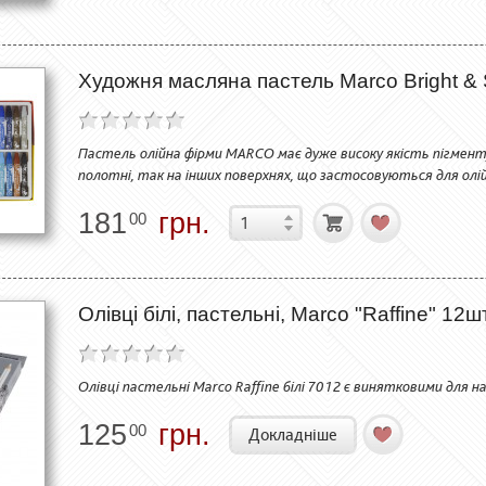
Художня масляна пастель Marco Bright &
Пастель олійна фірми MARCO має дуже високу якість пігменту,
полотні, так на інших поверхнях, що застосовуються для олі
181
грн.
00
Олівці білі, пастельні, Marco "Raffine" 12шт
Олівці пастельні Marco Raffine білі 7012 є винятковими для 
125
грн.
00
Докладніше