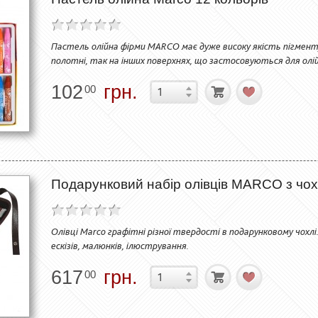
Пастель олійна фірми MARCO має дуже високу якість пігменту,
полотні, так на інших поверхнях, що застосовуються для олі
102
грн.
00
Подарунковий набір олівців MARCO з чох
Олівці Marco графітні різної твердості в подарунковому чохл
ескізів, малюнків, ілюстрування.
617
грн.
00