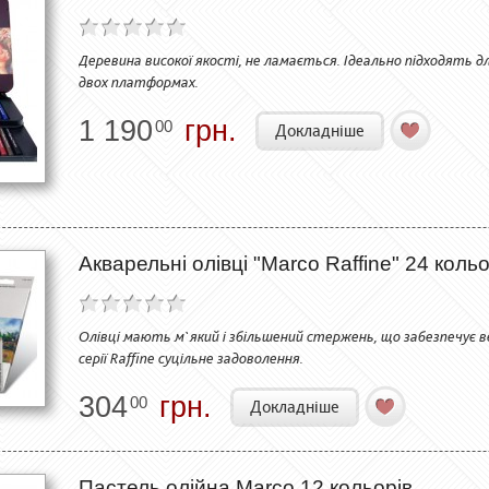
Деревина високої якості, не ламається. Ідеально підходять дл
двох платформах.
1 190
грн.
00
Докладніше
Акварельні олівці "Marco Raffine" 24 коль
Олівці мають м`який і збільшений стержень, що забезпечує 
серії Raffine суцільне задоволення.
304
грн.
00
Докладніше
Пастель олійна Marco 12 кольорів