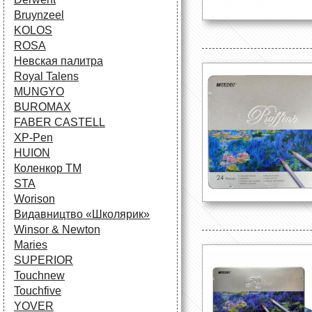
Bruynzeel
KOLOS
ROSA
Невская палитра
Royal Talens
MUNGYO
BUROMAX
FABER CASTELL
XP-Pen
HUION
Коленкор ТМ
STA
Worison
Видавництво «Школярик»
Winsor & Newton
Maries
SUPERIOR
Touchnew
Touchfive
YOVER