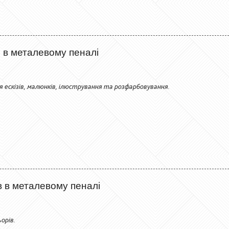
и в металевому пеналі
я ескізів, малюнків, ілюстрування та розфарбовування.
ів в металевому пеналі
орів.