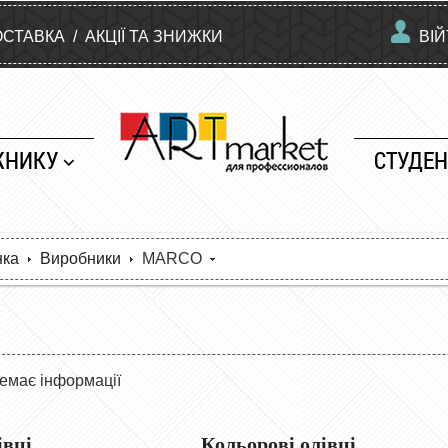
ОСТАВКА
/
АКЦІЇ ТА ЗНИЖКИ
ВІ
ЖНИКУ
СТУДЕН
нка
Виробники
MARCO
емає інформації
івці
Кольорові олівці